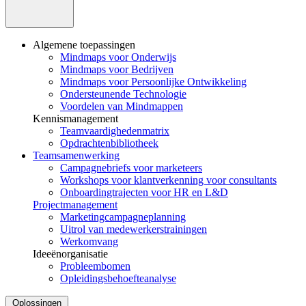
Algemene toepassingen
Mindmaps voor Onderwijs
Mindmaps voor Bedrijven
Mindmaps voor Persoonlijke Ontwikkeling
Ondersteunende Technologie
Voordelen van Mindmappen
Kennismanagement
Teamvaardighedenmatrix
Opdrachtenbibliotheek
Teamsamenwerking
Campagnebriefs voor marketeers
Workshops voor klantverkenning voor consultants
Onboardingtrajecten voor HR en L&D
Projectmanagement
Marketingcampagneplanning
Uitrol van medewerkerstrainingen
Werkomvang
Ideeënorganisatie
Probleembomen
Opleidingsbehoefteanalyse
Oplossingen