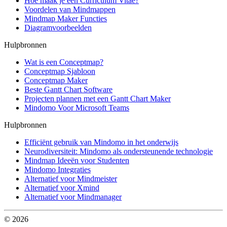
Hoe maak je een Curriculum Vitae?
Voordelen van Mindmappen
Mindmap Maker Functies
Diagramvoorbeelden
Hulpbronnen
Wat is een Conceptmap?
Conceptmap Sjabloon
Conceptmap Maker
Beste Gantt Chart Software
Projecten plannen met een Gantt Chart Maker
Mindomo Voor Microsoft Teams
Hulpbronnen
Efficiënt gebruik van Mindomo in het onderwijs
Neurodiversiteit: Mindomo als ondersteunende technologie
Mindmap Ideeën voor Studenten
Mindomo Integraties
Alternatief voor Mindmeister
Alternatief voor Xmind
Alternatief voor Mindmanager
© 2026