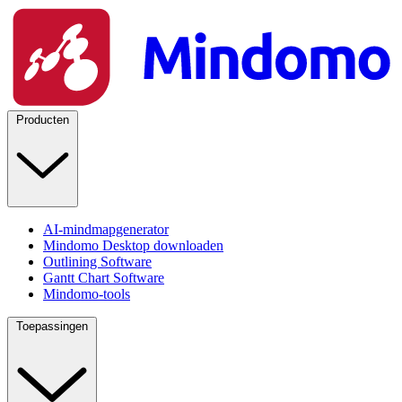
Producten
AI-mindmapgenerator
Mindomo Desktop downloaden
Outlining Software
Gantt Chart Software
Mindomo-tools
Toepassingen