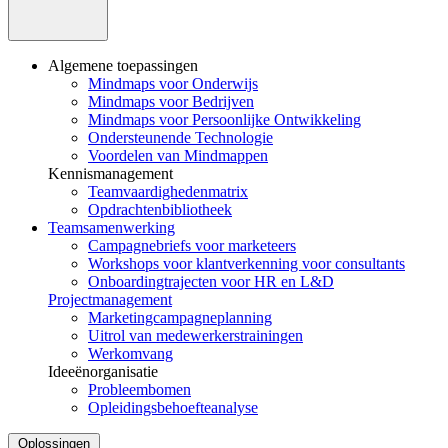
Algemene toepassingen
Mindmaps voor Onderwijs
Mindmaps voor Bedrijven
Mindmaps voor Persoonlijke Ontwikkeling
Ondersteunende Technologie
Voordelen van Mindmappen
Kennismanagement
Teamvaardighedenmatrix
Opdrachtenbibliotheek
Teamsamenwerking
Campagnebriefs voor marketeers
Workshops voor klantverkenning voor consultants
Onboardingtrajecten voor HR en L&D
Projectmanagement
Marketingcampagneplanning
Uitrol van medewerkerstrainingen
Werkomvang
Ideeënorganisatie
Probleembomen
Opleidingsbehoefteanalyse
Oplossingen