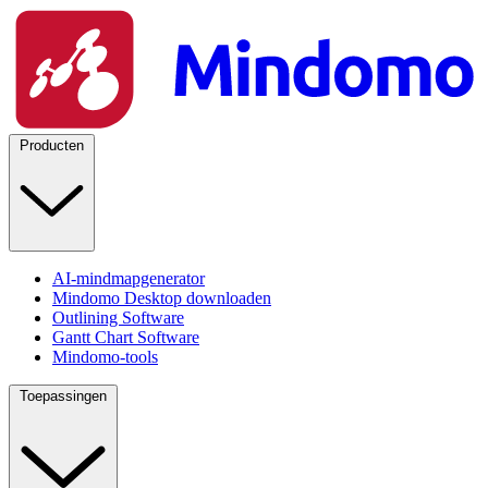
Producten
AI-mindmapgenerator
Mindomo Desktop downloaden
Outlining Software
Gantt Chart Software
Mindomo-tools
Toepassingen