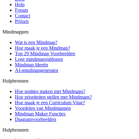
Help
Forum
Contact
Prijzen
Mindmappen
Wat is een Mindmap?
Hoe maak je een Mindmap?
Top 29 Mindmap Voorbeelden
Lege mindmapsjablonen
Mindmap Ideeën
AI-mindmapgenerator
Hulpbronnen
Hoe notities maken met Mindmaps?
Hoe prioriteiten stellen met Mindmaps?
Hoe maak je een Curriculum Vitae?
Voordelen van Mindmappen
Mindmap Maker Functies
Diagramvoorbeelden
Hulpbronnen