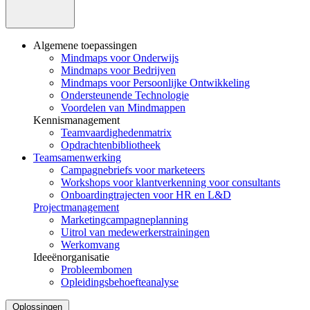
Algemene toepassingen
Mindmaps voor Onderwijs
Mindmaps voor Bedrijven
Mindmaps voor Persoonlijke Ontwikkeling
Ondersteunende Technologie
Voordelen van Mindmappen
Kennismanagement
Teamvaardighedenmatrix
Opdrachtenbibliotheek
Teamsamenwerking
Campagnebriefs voor marketeers
Workshops voor klantverkenning voor consultants
Onboardingtrajecten voor HR en L&D
Projectmanagement
Marketingcampagneplanning
Uitrol van medewerkerstrainingen
Werkomvang
Ideeënorganisatie
Probleembomen
Opleidingsbehoefteanalyse
Oplossingen