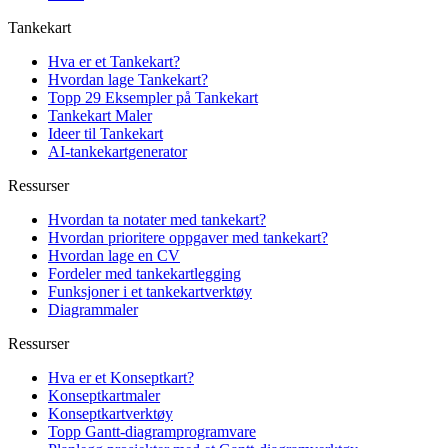
Tankekart
Hva er et Tankekart?
Hvordan lage Tankekart?
Topp 29 Eksempler på Tankekart
Tankekart Maler
Ideer til Tankekart
AI-tankekartgenerator
Ressurser
Hvordan ta notater med tankekart?
Hvordan prioritere oppgaver med tankekart?
Hvordan lage en CV
Fordeler med tankekartlegging
Funksjoner i et tankekartverktøy
Diagrammaler
Ressurser
Hva er et Konseptkart?
Konseptkartmaler
Konseptkartverktøy
Topp Gantt-diagramprogramvare