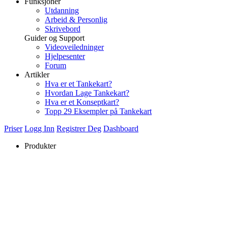
Funksjoner
Utdanning
Arbeid & Personlig
Skrivebord
Guider og Support
Videoveiledninger
Hjelpesenter
Forum
Artikler
Hva er et Tankekart?
Hvordan Lage Tankekart?
Hva er et Konseptkart?
Topp 29 Eksempler på Tankekart
Priser
Logg Inn
Registrer Deg
Dashboard
Produkter