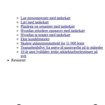
Lag presentasjoner med tankekart
Lær med tankekart
Planlegg og organiser med tankekart
Hvordan prioritere oppgaver med tankekart
Hvordan ta notater med tankekart
Ekte kundehistorier
Skalere utdanningsinnhold for 11 000 leger
Teamarbeidsflyt: fra prøve til uunnværlig på to måneder
10 år uten lysbilder: tenke arkitekturforelesninger på
nytt
Ressurser