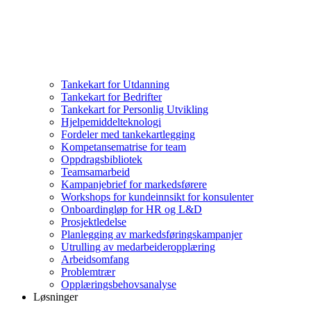
Tankekart for Utdanning
Tankekart for Bedrifter
Tankekart for Personlig Utvikling
Hjelpemiddelteknologi
Fordeler med tankekartlegging
Kompetansematrise for team
Oppdragsbibliotek
Teamsamarbeid
Kampanjebrief for markedsførere
Workshops for kundeinnsikt for konsulenter
Onboardingløp for HR og L&D
Prosjektledelse
Planlegging av markedsføringskampanjer
Utrulling av medarbeideropplæring
Arbeidsomfang
Problemtrær
Opplæringsbehovsanalyse
Løsninger