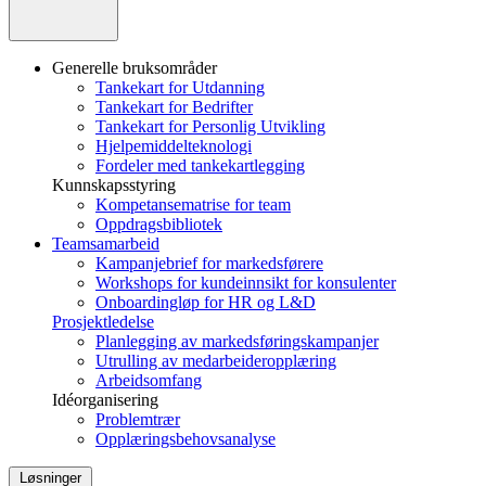
Generelle bruksområder
Tankekart for Utdanning
Tankekart for Bedrifter
Tankekart for Personlig Utvikling
Hjelpemiddelteknologi
Fordeler med tankekartlegging
Kunnskapsstyring
Kompetansematrise for team
Oppdragsbibliotek
Teamsamarbeid
Kampanjebrief for markedsførere
Workshops for kundeinnsikt for konsulenter
Onboardingløp for HR og L&D
Prosjektledelse
Planlegging av markedsføringskampanjer
Utrulling av medarbeideropplæring
Arbeidsomfang
Idéorganisering
Problemtrær
Opplæringsbehovsanalyse
Løsninger