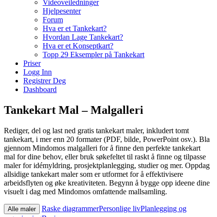
Videoveiledninger
Hjelpesenter
Forum
Hva er et Tankekart?
Hvordan Lage Tankekart?
Hva er et Konseptkart?
Topp 29 Eksempler på Tankekart
Priser
Logg Inn
Registrer Deg
Dashboard
Tankekart Mal – Malgalleri
Rediger, del og last ned gratis tankekart maler, inkludert tomt
tankekart, i mer enn 20 formater (PDF, bilde, PowerPoint osv.). Bla
gjennom Mindomos malgalleri for å finne den perfekte tankekart
mal for dine behov, eller bruk søkefeltet til raskt å finne og tilpasse
maler for idémyldring, prosjektplanlegging, studier og mer. Oppdag
allsidige tankekart maler som er utformet for å effektivisere
arbeidsflyten og øke kreativiteten. Begynn å bygge opp ideene dine
visuelt i dag med Mindomos omfattende mallsamling.
Raske diagrammer
Personlige liv
Planlegging og
Alle maler