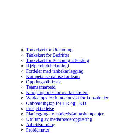
Tankekart for Utdanning
Tankekart for Bedrifter
Tankekart for Personlig Utvikling
Hjelpemiddelteknologi
Fordeler med tankekartlegging
Kompetansematrise for team
Oppdragsbibliotek
Teamsamarbeid
Kampanjebrief for markedsførere
Workshops for kundeinnsikt for konsulenter
Onboardingløp for HR og L&D
Prosjektledelse
Planlegging av markedsføringskampanjer
Utrulling av medarbeideropplæring
Arbeidsomfang
Problemtrær