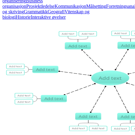
organisering
Business
organisasjon
Prosjektledelse
Kommunikasjon
Målsetting
Forretningsana
og skriving
Grammatikk
Geografi
Vitenskap og
biologi
Historie
Interaktive øvelser