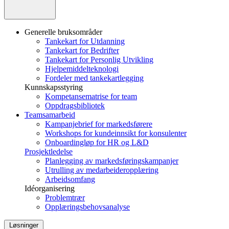
Generelle bruksområder
Tankekart for Utdanning
Tankekart for Bedrifter
Tankekart for Personlig Utvikling
Hjelpemiddelteknologi
Fordeler med tankekartlegging
Kunnskapsstyring
Kompetansematrise for team
Oppdragsbibliotek
Teamsamarbeid
Kampanjebrief for markedsførere
Workshops for kundeinnsikt for konsulenter
Onboardingløp for HR og L&D
Prosjektledelse
Planlegging av markedsføringskampanjer
Utrulling av medarbeideropplæring
Arbeidsomfang
Idéorganisering
Problemtrær
Opplæringsbehovsanalyse
Løsninger