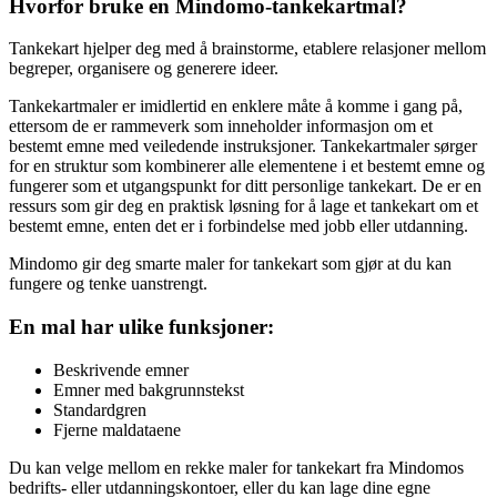
Hvorfor bruke en Mindomo-tankekartmal?
Tankekart hjelper deg med å brainstorme, etablere relasjoner mellom
begreper, organisere og generere ideer.
Tankekartmaler er imidlertid en enklere måte å komme i gang på,
ettersom de er rammeverk som inneholder informasjon om et
bestemt emne med veiledende instruksjoner. Tankekartmaler sørger
for en struktur som kombinerer alle elementene i et bestemt emne og
fungerer som et utgangspunkt for ditt personlige tankekart. De er en
ressurs som gir deg en praktisk løsning for å lage et tankekart om et
bestemt emne, enten det er i forbindelse med jobb eller utdanning.
Mindomo gir deg smarte maler for tankekart som gjør at du kan
fungere og tenke uanstrengt.
En mal har ulike funksjoner:
Beskrivende emner
Emner med bakgrunnstekst
Standardgren
Fjerne maldataene
Du kan velge mellom en rekke maler for tankekart fra Mindomos
bedrifts- eller utdanningskontoer, eller du kan lage dine egne