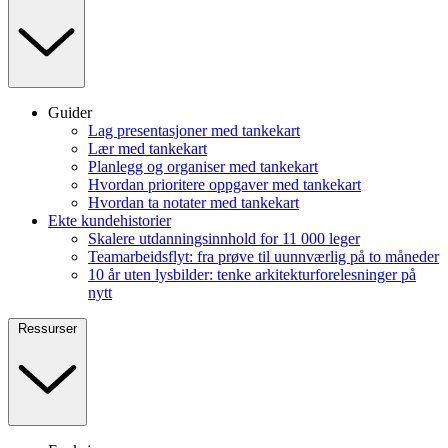
Guider
Lag presentasjoner med tankekart
Lær med tankekart
Planlegg og organiser med tankekart
Hvordan prioritere oppgaver med tankekart
Hvordan ta notater med tankekart
Ekte kundehistorier
Skalere utdanningsinnhold for 11 000 leger
Teamarbeidsflyt: fra prøve til uunnværlig på to måneder
10 år uten lysbilder: tenke arkitekturforelesninger på
nytt
Ressurser