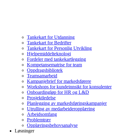
Tankekart for Utdanning
Tankekart for Bedrifter
Tankekart for Personlig Utvikling
Hjelpemiddelteknologi
Fordeler med tankekartlegging
Kompetansematrise for team
Oppdragsbibliotek
Teamsamarbeid
Kampanjebrief for markedsførere
Workshops for kundeinnsikt for konsulenter
Onboardingløp for HR og L&D
Prosjektledelse
Planlegging av markedsføringskampanjer
Utrulling av medarbeideropplæring
Arbeidsomfang
Problemtrær
Opplæringsbehovsanalyse
Løsninger