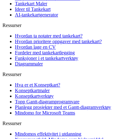
Tankekart Maler
Ideer til Tankekart
AI-tankekartgenerator
Ressurser
Hvordan ta notater med tankekart?
Hvordan prioritere oppgaver med tankekart?
Hvordan lage en CV
Fordeler med tankekartlegging
Funksjoner i et tankekartverktøy
Diagrammaler
Ressurser
Hva er et Konseptkart?
Konseptkartmaler
Konseptkartverktøy
Topp Gantt-diagramprogramvare
Planlegg prosjekter med et Gantt-diagramverktøy
Mindomo for Microsoft Teams
Ressurser
Mindomos effektivitet i utdanning