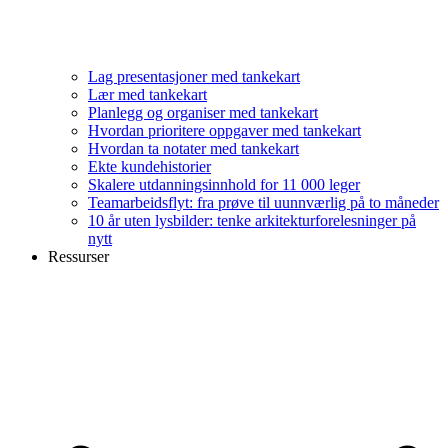
Lag presentasjoner med tankekart
Lær med tankekart
Planlegg og organiser med tankekart
Hvordan prioritere oppgaver med tankekart
Hvordan ta notater med tankekart
Ekte kundehistorier
Skalere utdanningsinnhold for 11 000 leger
Teamarbeidsflyt: fra prøve til uunnværlig på to måneder
10 år uten lysbilder: tenke arkitekturforelesninger på
nytt
Ressurser