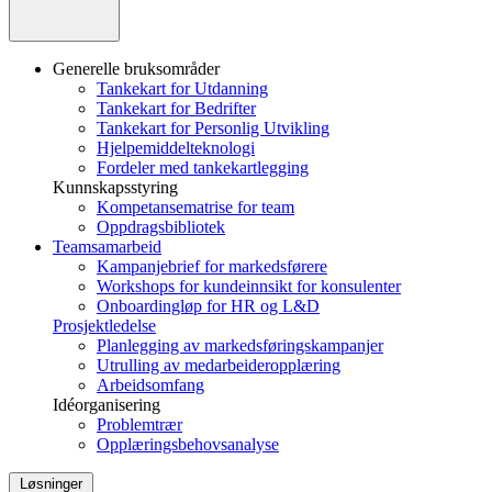
Generelle bruksområder
Tankekart for Utdanning
Tankekart for Bedrifter
Tankekart for Personlig Utvikling
Hjelpemiddelteknologi
Fordeler med tankekartlegging
Kunnskapsstyring
Kompetansematrise for team
Oppdragsbibliotek
Teamsamarbeid
Kampanjebrief for markedsførere
Workshops for kundeinnsikt for konsulenter
Onboardingløp for HR og L&D
Prosjektledelse
Planlegging av markedsføringskampanjer
Utrulling av medarbeideropplæring
Arbeidsomfang
Idéorganisering
Problemtrær
Opplæringsbehovsanalyse
Løsninger