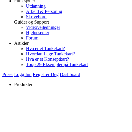
Funksjoner
Utdanning
Arbeid & Personlig
Skrivebord
Guider og Support
Videoveiledninger
Hjelpesenter
Forum
Artikler
Hva er et Tankekart?
Hvordan Lage Tankekart?
Hva er et Konseptkart?
Topp 29 Eksempler på Tankekart
Priser
Logg Inn
Registrer Deg
Dashboard
Produkter