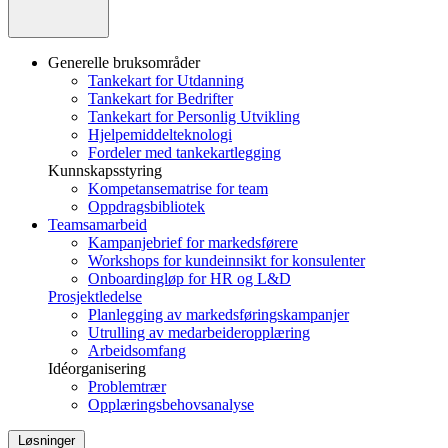
Generelle bruksområder
Tankekart for Utdanning
Tankekart for Bedrifter
Tankekart for Personlig Utvikling
Hjelpemiddelteknologi
Fordeler med tankekartlegging
Kunnskapsstyring
Kompetansematrise for team
Oppdragsbibliotek
Teamsamarbeid
Kampanjebrief for markedsførere
Workshops for kundeinnsikt for konsulenter
Onboardingløp for HR og L&D
Prosjektledelse
Planlegging av markedsføringskampanjer
Utrulling av medarbeideropplæring
Arbeidsomfang
Idéorganisering
Problemtrær
Opplæringsbehovsanalyse
Løsninger