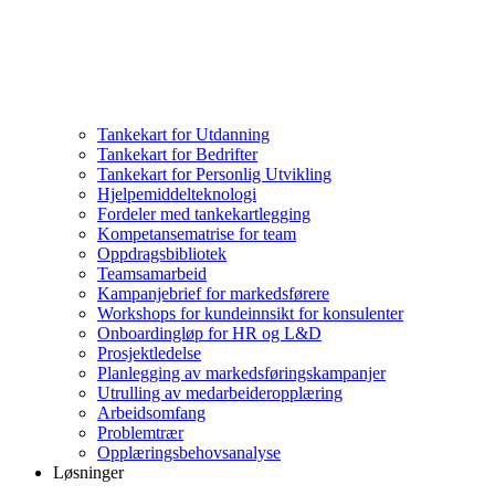
Tankekart for Utdanning
Tankekart for Bedrifter
Tankekart for Personlig Utvikling
Hjelpemiddelteknologi
Fordeler med tankekartlegging
Kompetansematrise for team
Oppdragsbibliotek
Teamsamarbeid
Kampanjebrief for markedsførere
Workshops for kundeinnsikt for konsulenter
Onboardingløp for HR og L&D
Prosjektledelse
Planlegging av markedsføringskampanjer
Utrulling av medarbeideropplæring
Arbeidsomfang
Problemtrær
Opplæringsbehovsanalyse
Løsninger