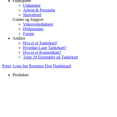
Funksjoner
Utdanning
Arbeid & Personlig
Skrivebord
Guider og Support
Videoveiledninger
Hjelpesenter
Forum
Artikler
Hva er et Tankekart?
Hvordan Lage Tankekart?
Hva er et Konseptkart?
Topp 29 Eksempler på Tankekart
Priser
Logg Inn
Registrer Deg
Dashboard
Produkter