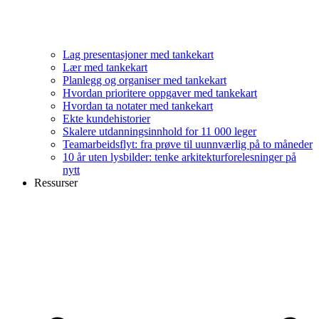
Lag presentasjoner med tankekart
Lær med tankekart
Planlegg og organiser med tankekart
Hvordan prioritere oppgaver med tankekart
Hvordan ta notater med tankekart
Ekte kundehistorier
Skalere utdanningsinnhold for 11 000 leger
Teamarbeidsflyt: fra prøve til uunnværlig på to måneder
10 år uten lysbilder: tenke arkitekturforelesninger på
nytt
Ressurser