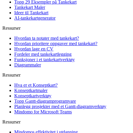
Topp 29 Eksempler på Tankekart
Tankekart Maler
Ideer til Tankekart
AI-tankekartgenerator
Ressurser
Hvordan ta notater med tankekart?
Hvordan prioritere oppgaver med tankekart?
Hvordan lage en CV
Fordeler med tankekartlegging
Funksjoner i et tankekartverktøy
Diagrammaler
Ressurser
Hva er et Konseptkart?
Konseptkartmaler
Konseptkartverktøy
Topp Gantt-diagramprogramvare
Planlegg prosjekter med et Gantt-diagramverktøy
Mindomo for Microsoft Teams
Ressurser
Mindomos effektivitet i utdanning