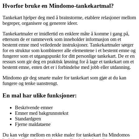
Hvorfor bruke en Mindomo-tankekartmal?
Tankekart hjelper deg med å brainstorme, etablere relasjoner mellom
begreper, organisere og generere ideer.
Tankekartmaler er imidlertid en enklere måte å komme i gang på,
ettersom de er rammeverk som inneholder informasjon om et
bestemt emne med veiledende instruksjoner. Tankekartmaler sørger
for en struktur som kombinerer alle elementene i et bestemt emne og
fungerer som et utgangspunkt for ditt personlige tankekart. De er en
ressurs som gir deg en praktisk løsning for å lage et tankekart om et
bestemt emne, enten det er i forbindelse med jobb eller utdanning.
Mindomo gir deg smarte maler for tankekart som gjør at du kan
fungere og tenke uanstrengt.
En mal har ulike funksjoner:
Beskrivende emner
Emner med bakgrunnstekst
Standardgren
Fjerne maldataene
Du kan velge mellom en rekke maler for tankekart fra Mindomos