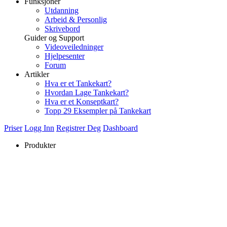
Funksjoner
Utdanning
Arbeid & Personlig
Skrivebord
Guider og Support
Videoveiledninger
Hjelpesenter
Forum
Artikler
Hva er et Tankekart?
Hvordan Lage Tankekart?
Hva er et Konseptkart?
Topp 29 Eksempler på Tankekart
Priser
Logg Inn
Registrer Deg
Dashboard
Produkter