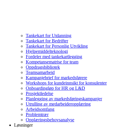
Tankekart for Utdanning
Tankekart for Bedrifter
Tankekart for Personlig Utvikling
Hjelpemiddelteknologi
Fordeler med tankekartlegging
Kompetansematrise for team
Oppdragsbibliotek
Teamsamarbeid
Kampanjebrief for markedsførere
Workshops for kundeinnsikt for konsulenter
Onboardingløp for HR og L&D
Prosjektledelse
Planlegging av markedsføringskampanjer
Utrulling av medarbeideropplæring
Arbeidsomfang
Problemtrær
Opplæringsbehovsanalyse
Løsninger