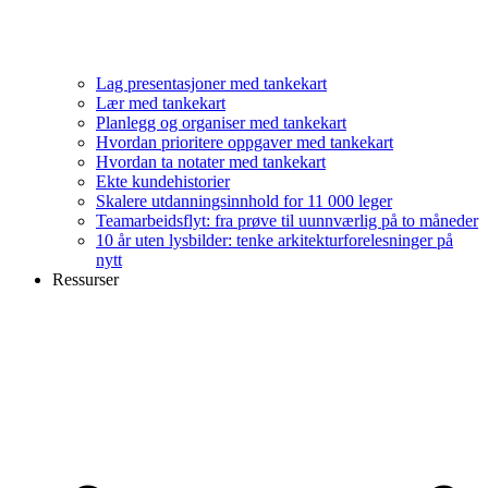
Lag presentasjoner med tankekart
Lær med tankekart
Planlegg og organiser med tankekart
Hvordan prioritere oppgaver med tankekart
Hvordan ta notater med tankekart
Ekte kundehistorier
Skalere utdanningsinnhold for 11 000 leger
Teamarbeidsflyt: fra prøve til uunnværlig på to måneder
10 år uten lysbilder: tenke arkitekturforelesninger på
nytt
Ressurser