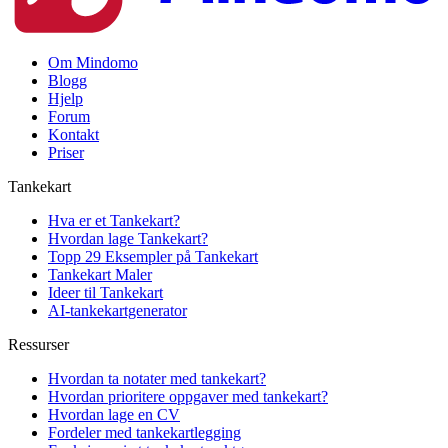
Om Mindomo
Blogg
Hjelp
Forum
Kontakt
Priser
Tankekart
Hva er et Tankekart?
Hvordan lage Tankekart?
Topp 29 Eksempler på Tankekart
Tankekart Maler
Ideer til Tankekart
AI-tankekartgenerator
Ressurser
Hvordan ta notater med tankekart?
Hvordan prioritere oppgaver med tankekart?
Hvordan lage en CV
Fordeler med tankekartlegging