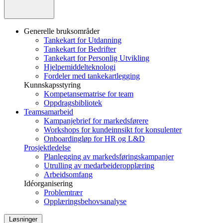
Generelle bruksområder
Tankekart for Utdanning
Tankekart for Bedrifter
Tankekart for Personlig Utvikling
Hjelpemiddelteknologi
Fordeler med tankekartlegging
Kunnskapsstyring
Kompetansematrise for team
Oppdragsbibliotek
Teamsamarbeid
Kampanjebrief for markedsførere
Workshops for kundeinnsikt for konsulenter
Onboardingløp for HR og L&D
Prosjektledelse
Planlegging av markedsføringskampanjer
Utrulling av medarbeideropplæring
Arbeidsomfang
Idéorganisering
Problemtrær
Opplæringsbehovsanalyse
Løsninger