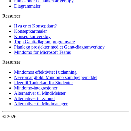
Funksjoner i et tankekartverktøy
Diagrammaler
Ressurser
Hva er et Konseptkart?
Konseptkartmaler
Konseptkartverktøy
Topp Gantt-diagramprogramvare
Planlegg prosjekter med et Gantt-diagramverktøy
Mindomo for Microsoft Teams
Ressurser
Mindomos effektivitet i utdanning
Nevromangfold: Mindomo som hjelpemiddel
Ideer til Tankekart for Studenter
Mindomo-integrasjoner
Alternativer til MindMeister
Alternativer til Xmind
Alternativer til Mindmanager
© 2026