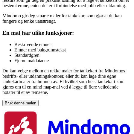
ressurs som gir deg en praktisk løsning for å lage et tankekart om et
bestemt emne, enten det er i forbindelse med jobb eller utdanning.
Mindomo gir deg smarte maler for tankekart som gjør at du kan
fungere og tenke uanstrengt.
En mal har ulike funksjoner:
Beskrivende emner
Emner med bakgrunnstekst
Standardgren
Fjerne maldataene
Du kan velge mellom en rekke maler for tankekart fra Mindomos
bedrifts- eller utdanningskontoer, eller du kan lage dine egne
tankekartmaler fra bunnen av. Et hvilket som helst tankekart kan
gjøres om til en mind map-mal ved å legge til flere veiledende
notater til et av temaene.
Bruk denne malen