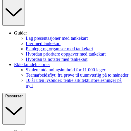
Guider
Lag presentasjoner med tankekart
Lær med tankekart
Planlegg og organiser med tankekart
Hvordan prioritere oppgaver med tankekart
Hvordan ta notater med tankekart
Ekte kundehistorier
Skalere utdanningsinnhold for 11 000 leger
Teamarbeidsflyt: fra prøve til uunnværlig på to måneder
10 år uten lysbilder: tenke arkitekturforelesninger på
nytt
Ressurser