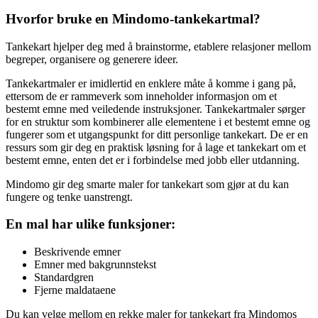
Hvorfor bruke en Mindomo-tankekartmal?
Tankekart hjelper deg med å brainstorme, etablere relasjoner mellom
begreper, organisere og generere ideer.
Tankekartmaler er imidlertid en enklere måte å komme i gang på,
ettersom de er rammeverk som inneholder informasjon om et
bestemt emne med veiledende instruksjoner. Tankekartmaler sørger
for en struktur som kombinerer alle elementene i et bestemt emne og
fungerer som et utgangspunkt for ditt personlige tankekart. De er en
ressurs som gir deg en praktisk løsning for å lage et tankekart om et
bestemt emne, enten det er i forbindelse med jobb eller utdanning.
Mindomo gir deg smarte maler for tankekart som gjør at du kan
fungere og tenke uanstrengt.
En mal har ulike funksjoner:
Beskrivende emner
Emner med bakgrunnstekst
Standardgren
Fjerne maldataene
Du kan velge mellom en rekke maler for tankekart fra Mindomos