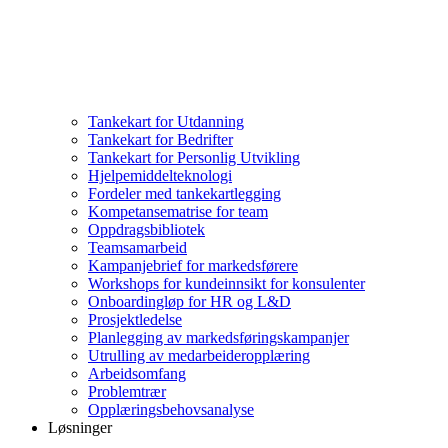
Tankekart for Utdanning
Tankekart for Bedrifter
Tankekart for Personlig Utvikling
Hjelpemiddelteknologi
Fordeler med tankekartlegging
Kompetansematrise for team
Oppdragsbibliotek
Teamsamarbeid
Kampanjebrief for markedsførere
Workshops for kundeinnsikt for konsulenter
Onboardingløp for HR og L&D
Prosjektledelse
Planlegging av markedsføringskampanjer
Utrulling av medarbeideropplæring
Arbeidsomfang
Problemtrær
Opplæringsbehovsanalyse
Løsninger