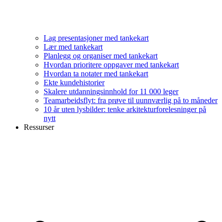
Lag presentasjoner med tankekart
Lær med tankekart
Planlegg og organiser med tankekart
Hvordan prioritere oppgaver med tankekart
Hvordan ta notater med tankekart
Ekte kundehistorier
Skalere utdanningsinnhold for 11 000 leger
Teamarbeidsflyt: fra prøve til uunnværlig på to måneder
10 år uten lysbilder: tenke arkitekturforelesninger på
nytt
Ressurser