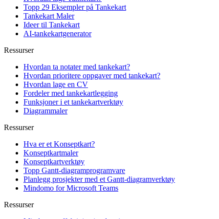
Topp 29 Eksempler på Tankekart
Tankekart Maler
Ideer til Tankekart
AI-tankekartgenerator
Ressurser
Hvordan ta notater med tankekart?
Hvordan prioritere oppgaver med tankekart?
Hvordan lage en CV
Fordeler med tankekartlegging
Funksjoner i et tankekartverktøy
Diagrammaler
Ressurser
Hva er et Konseptkart?
Konseptkartmaler
Konseptkartverktøy
Topp Gantt-diagramprogramvare
Planlegg prosjekter med et Gantt-diagramverktøy
Mindomo for Microsoft Teams
Ressurser