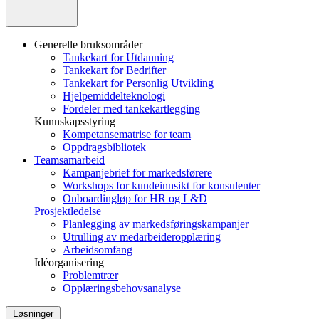
Generelle bruksområder
Tankekart for Utdanning
Tankekart for Bedrifter
Tankekart for Personlig Utvikling
Hjelpemiddelteknologi
Fordeler med tankekartlegging
Kunnskapsstyring
Kompetansematrise for team
Oppdragsbibliotek
Teamsamarbeid
Kampanjebrief for markedsførere
Workshops for kundeinnsikt for konsulenter
Onboardingløp for HR og L&D
Prosjektledelse
Planlegging av markedsføringskampanjer
Utrulling av medarbeideropplæring
Arbeidsomfang
Idéorganisering
Problemtrær
Opplæringsbehovsanalyse
Løsninger