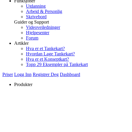
Funksjoner
Utdanning
Arbeid & Personlig
Skrivebord
Guider og Support
Videoveiledninger
Hjelpesenter
Forum
Artikler
Hva er et Tankekart?
Hvordan Lage Tankekart?
Hva er et Konseptkart?
Topp 29 Eksempler på Tankekart
Priser
Logg Inn
Registrer Deg
Dashboard
Produkter