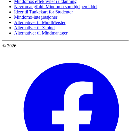
Mindomos effektivitet i utdanning
Nevromangfold: Mindomo som hjelpemiddel
Ideer til Tankekart for Studenter
Mindomo-integrasjoner
Alternativer til MindMeister
Alternativer til Xmind
Alternativer til Mindmanager
© 2026