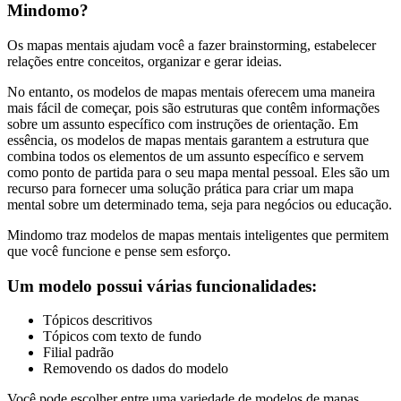
Mindomo?
Os mapas mentais ajudam você a fazer brainstorming, estabelecer
relações entre conceitos, organizar e gerar ideias.
No entanto, os modelos de mapas mentais oferecem uma maneira
mais fácil de começar, pois são estruturas que contêm informações
sobre um assunto específico com instruções de orientação. Em
essência, os modelos de mapas mentais garantem a estrutura que
combina todos os elementos de um assunto específico e servem
como ponto de partida para o seu mapa mental pessoal. Eles são um
recurso para fornecer uma solução prática para criar um mapa
mental sobre um determinado tema, seja para negócios ou educação.
Mindomo traz modelos de mapas mentais inteligentes que permitem
que você funcione e pense sem esforço.
Um modelo possui várias funcionalidades:
Tópicos descritivos
Tópicos com texto de fundo
Filial padrão
Removendo os dados do modelo
Você pode escolher entre uma variedade de modelos de mapas