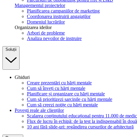
Managementul proiectelor
Planificarea campaniilor de marketing
Coordonarea instruirii angajaților
Domeniul lucrărilor
Organizarea ideilor
Arbori de probleme
Analiza nevoilor de instruire
Soluții
Ghiduri
Creare prezentări cu hărți mentale
Cum să înveți cu hărți mentale
Planificare și organizare cu hărți mentale
Cum să prioritizezi sarcinile cu hărți mentale
Cum să creezi notițe cu hărți mentale
Povești reale ale clienților
Scalarea conținutului educațional pentru 11.000 de medic
Flux de lucru în echipă: de la test la indispensabil în două
10 ani fără slide-uri: regândirea cursurilor de arhitectură