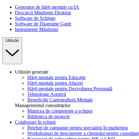
Generator de hărți mentale cu IA
Descarcă Mindomo Desktop
Software de Schițare
Software de Diagrame Gantt
Instrumente Mindomo
Utilizări
Utilizări generale
Hărți mentale pentru Educație
Hărți mentale pentru Afaceri
Hărți mentale pentru Dezvoltarea Personală
Tehnologie Asistivă
Beneficiile Cartografierii Mentale
Managementul cunoștințelor
Matricea de competențe a echipei
Biblioteca de proiecte
Colaborare în echipă
Briefuri de campanie pentru specialiști în marketing
Workshopuri de descoperire a clientului pentru consultanț
Parcursuri de onboarding pentru HR și L&D