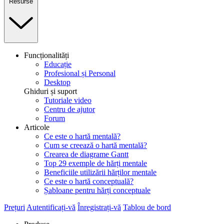
Resurse
Funcționalități
Educație
Profesional și Personal
Desktop
Ghiduri și suport
Tutoriale video
Centru de ajutor
Forum
Articole
Ce este o hartă mentală?
Cum se creează o hartă mentală?
Crearea de diagrame Gantt
Top 29 exemple de hărți mentale
Beneficiile utilizării hărților mentale
Ce este o hartă conceptuală?
Șabloane pentru hărți conceptuale
Prețuri
Autentificați-vă
Înregistrați-vă
Tablou de bord