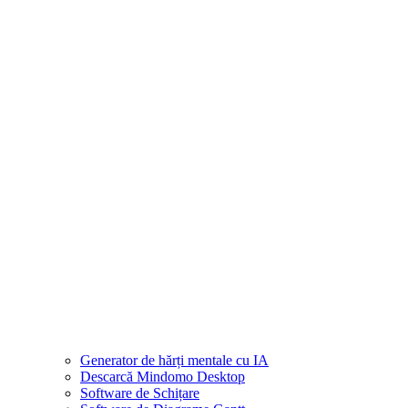
Generator de hărți mentale cu IA
Descarcă Mindomo Desktop
Software de Schițare