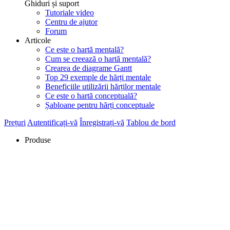
Ghiduri și suport
Tutoriale video
Centru de ajutor
Forum
Articole
Ce este o hartă mentală?
Cum se creează o hartă mentală?
Crearea de diagrame Gantt
Top 29 exemple de hărți mentale
Beneficiile utilizării hărților mentale
Ce este o hartă conceptuală?
Șabloane pentru hărți conceptuale
Prețuri
Autentificați-vă
Înregistrați-vă
Tablou de bord
Produse