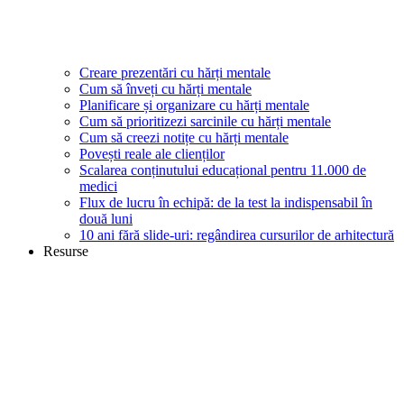
Creare prezentări cu hărți mentale
Cum să înveți cu hărți mentale
Planificare și organizare cu hărți mentale
Cum să prioritizezi sarcinile cu hărți mentale
Cum să creezi notițe cu hărți mentale
Povești reale ale clienților
Scalarea conținutului educațional pentru 11.000 de
medici
Flux de lucru în echipă: de la test la indispensabil în
două luni
10 ani fără slide-uri: regândirea cursurilor de arhitectură
Resurse