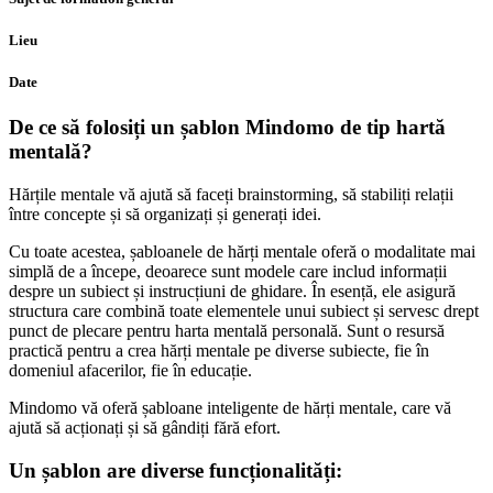
Lieu
Date
De ce să folosiți un șablon Mindomo de tip hartă
mentală?
Hărțile mentale vă ajută să faceți brainstorming, să stabiliți relații
între concepte și să organizați și generați idei.
Cu toate acestea, șabloanele de hărți mentale oferă o modalitate mai
simplă de a începe, deoarece sunt modele care includ informații
despre un subiect și instrucțiuni de ghidare. În esență, ele asigură
structura care combină toate elementele unui subiect și servesc drept
punct de plecare pentru harta mentală personală. Sunt o resursă
practică pentru a crea hărți mentale pe diverse subiecte, fie în
domeniul afacerilor, fie în educație.
Mindomo vă oferă șabloane inteligente de hărți mentale, care vă
ajută să acționați și să gândiți fără efort.
Un șablon are diverse funcționalități: