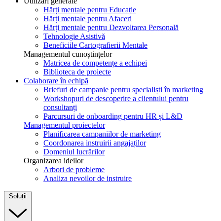
Utilizări generale
Hărți mentale pentru Educație
Hărți mentale pentru Afaceri
Hărți mentale pentru Dezvoltarea Personală
Tehnologie Asistivă
Beneficiile Cartografierii Mentale
Managementul cunoștințelor
Matricea de competențe a echipei
Biblioteca de proiecte
Colaborare în echipă
Briefuri de campanie pentru specialiști în marketing
Workshopuri de descoperire a clientului pentru
consultanți
Parcursuri de onboarding pentru HR și L&D
Managementul proiectelor
Planificarea campaniilor de marketing
Coordonarea instruirii angajaților
Domeniul lucrărilor
Organizarea ideilor
Arbori de probleme
Analiza nevoilor de instruire
Soluții