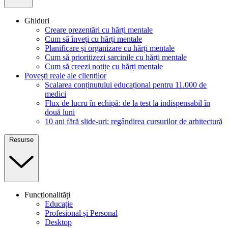
Ghiduri
Creare prezentări cu hărți mentale
Cum să înveți cu hărți mentale
Planificare și organizare cu hărți mentale
Cum să prioritizezi sarcinile cu hărți mentale
Cum să creezi notițe cu hărți mentale
Povești reale ale clienților
Scalarea conținutului educațional pentru 11.000 de
medici
Flux de lucru în echipă: de la test la indispensabil în
două luni
10 ani fără slide-uri: regândirea cursurilor de arhitectură
Resurse
Funcționalități
Educație
Profesional și Personal
Desktop