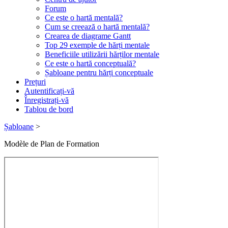
Forum
Ce este o hartă mentală?
Cum se creează o hartă mentală?
Crearea de diagrame Gantt
Top 29 exemple de hărți mentale
Beneficiile utilizării hărților mentale
Ce este o hartă conceptuală?
Șabloane pentru hărți conceptuale
Prețuri
Autentificați-vă
Înregistrați-vă
Tablou de bord
Șabloane
>
Modèle de Plan de Formation