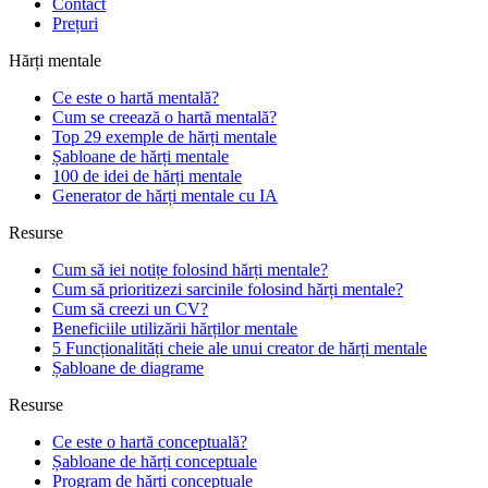
Contact
Prețuri
Hărți mentale
Ce este o hartă mentală?
Cum se creează o hartă mentală?
Top 29 exemple de hărți mentale
Șabloane de hărți mentale
100 de idei de hărți mentale
Generator de hărți mentale cu IA
Resurse
Cum să iei notițe folosind hărți mentale?
Cum să prioritizezi sarcinile folosind hărți mentale?
Cum să creezi un CV?
Beneficiile utilizării hărților mentale
5 Funcționalități cheie ale unui creator de hărți mentale
Șabloane de diagrame
Resurse
Ce este o hartă conceptuală?
Șabloane de hărți conceptuale
Program de hărți conceptuale