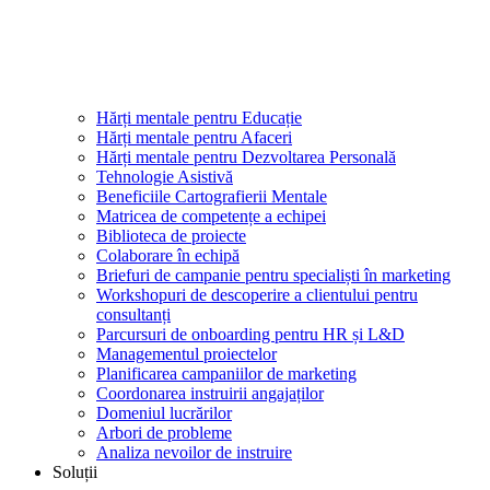
Hărți mentale pentru Educație
Hărți mentale pentru Afaceri
Hărți mentale pentru Dezvoltarea Personală
Tehnologie Asistivă
Beneficiile Cartografierii Mentale
Matricea de competențe a echipei
Biblioteca de proiecte
Colaborare în echipă
Briefuri de campanie pentru specialiști în marketing
Workshopuri de descoperire a clientului pentru
consultanți
Parcursuri de onboarding pentru HR și L&D
Managementul proiectelor
Planificarea campaniilor de marketing
Coordonarea instruirii angajaților
Domeniul lucrărilor
Arbori de probleme
Analiza nevoilor de instruire
Soluții