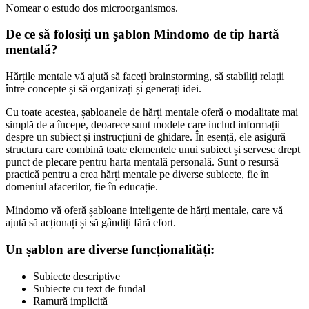
Nomear o estudo dos microorganismos.
De ce să folosiți un șablon Mindomo de tip hartă
mentală?
Hărțile mentale vă ajută să faceți brainstorming, să stabiliți relații
între concepte și să organizați și generați idei.
Cu toate acestea, șabloanele de hărți mentale oferă o modalitate mai
simplă de a începe, deoarece sunt modele care includ informații
despre un subiect și instrucțiuni de ghidare. În esență, ele asigură
structura care combină toate elementele unui subiect și servesc drept
punct de plecare pentru harta mentală personală. Sunt o resursă
practică pentru a crea hărți mentale pe diverse subiecte, fie în
domeniul afacerilor, fie în educație.
Mindomo vă oferă șabloane inteligente de hărți mentale, care vă
ajută să acționați și să gândiți fără efort.
Un șablon are diverse funcționalități:
Subiecte descriptive
Subiecte cu text de fundal
Ramură implicită