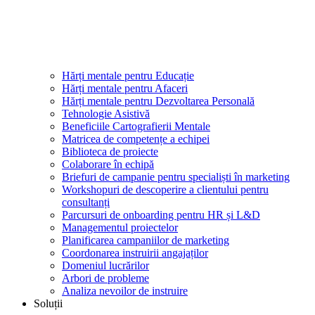
Hărți mentale pentru Educație
Hărți mentale pentru Afaceri
Hărți mentale pentru Dezvoltarea Personală
Tehnologie Asistivă
Beneficiile Cartografierii Mentale
Matricea de competențe a echipei
Biblioteca de proiecte
Colaborare în echipă
Briefuri de campanie pentru specialiști în marketing
Workshopuri de descoperire a clientului pentru
consultanți
Parcursuri de onboarding pentru HR și L&D
Managementul proiectelor
Planificarea campaniilor de marketing
Coordonarea instruirii angajaților
Domeniul lucrărilor
Arbori de probleme
Analiza nevoilor de instruire
Soluții