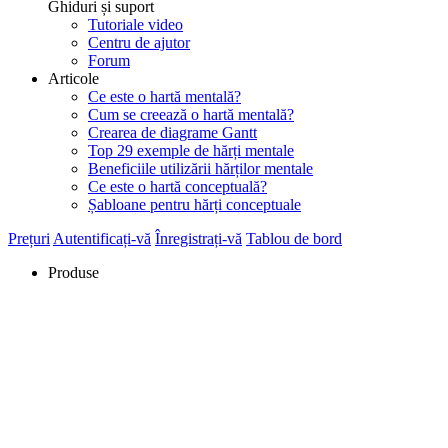
Ghiduri și suport
Tutoriale video
Centru de ajutor
Forum
Articole
Ce este o hartă mentală?
Cum se creează o hartă mentală?
Crearea de diagrame Gantt
Top 29 exemple de hărți mentale
Beneficiile utilizării hărților mentale
Ce este o hartă conceptuală?
Șabloane pentru hărți conceptuale
Prețuri
Autentificați-vă
Înregistrați-vă
Tablou de bord
Produse