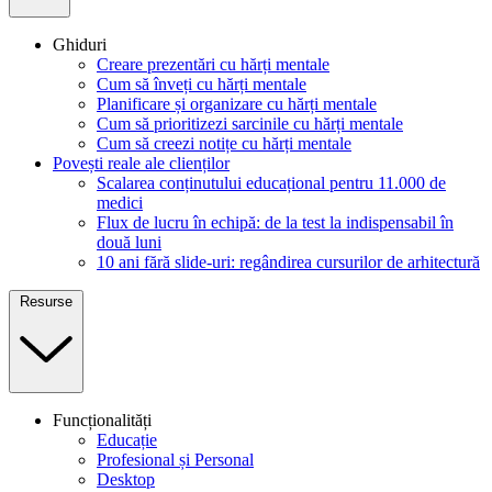
Ghiduri
Creare prezentări cu hărți mentale
Cum să înveți cu hărți mentale
Planificare și organizare cu hărți mentale
Cum să prioritizezi sarcinile cu hărți mentale
Cum să creezi notițe cu hărți mentale
Povești reale ale clienților
Scalarea conținutului educațional pentru 11.000 de
medici
Flux de lucru în echipă: de la test la indispensabil în
două luni
10 ani fără slide-uri: regândirea cursurilor de arhitectură
Resurse
Funcționalități
Educație
Profesional și Personal
Desktop