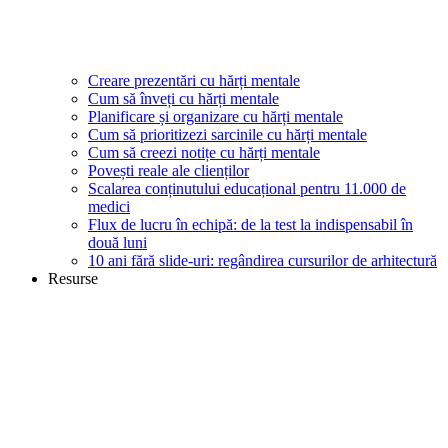
Creare prezentări cu hărți mentale
Cum să înveți cu hărți mentale
Planificare și organizare cu hărți mentale
Cum să prioritizezi sarcinile cu hărți mentale
Cum să creezi notițe cu hărți mentale
Povești reale ale clienților
Scalarea conținutului educațional pentru 11.000 de
medici
Flux de lucru în echipă: de la test la indispensabil în
două luni
10 ani fără slide-uri: regândirea cursurilor de arhitectură
Resurse