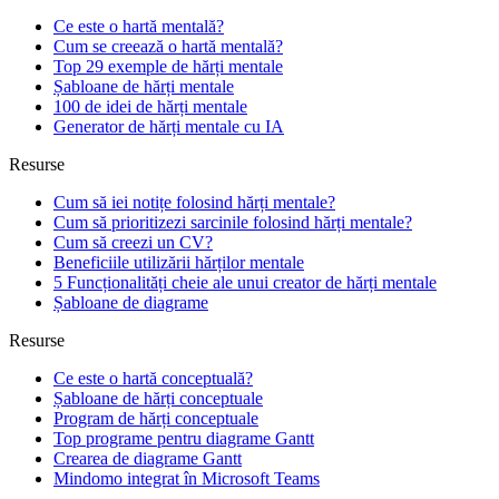
Ce este o hartă mentală?
Cum se creează o hartă mentală?
Top 29 exemple de hărți mentale
Șabloane de hărți mentale
100 de idei de hărți mentale
Generator de hărți mentale cu IA
Resurse
Cum să iei notițe folosind hărți mentale?
Cum să prioritizezi sarcinile folosind hărți mentale?
Cum să creezi un CV?
Beneficiile utilizării hărților mentale
5 Funcționalități cheie ale unui creator de hărți mentale
Șabloane de diagrame
Resurse
Ce este o hartă conceptuală?
Șabloane de hărți conceptuale
Program de hărți conceptuale
Top programe pentru diagrame Gantt
Crearea de diagrame Gantt
Mindomo integrat în Microsoft Teams