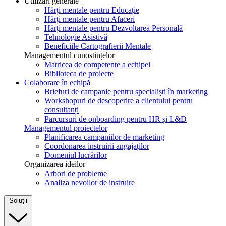
Utilizări generale
Hărți mentale pentru Educație
Hărți mentale pentru Afaceri
Hărți mentale pentru Dezvoltarea Personală
Tehnologie Asistivă
Beneficiile Cartografierii Mentale
Managementul cunoștințelor
Matricea de competențe a echipei
Biblioteca de proiecte
Colaborare în echipă
Briefuri de campanie pentru specialiști în marketing
Workshopuri de descoperire a clientului pentru
consultanți
Parcursuri de onboarding pentru HR și L&D
Managementul proiectelor
Planificarea campaniilor de marketing
Coordonarea instruirii angajaților
Domeniul lucrărilor
Organizarea ideilor
Arbori de probleme
Analiza nevoilor de instruire
Soluții