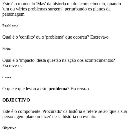
Este é o momento 'Mas' da história ou do acontecimento, quando
'um ou vários problemas surgem', perturbando os planos da
personagem.
Problema
Qual é o 'conflito' ou o 'problema' que ocorreu? Escreva-o.
Efeito
Qual é o 'impacto' desta questão na ação dos acontecimentos?
Escreve-o.
Causa
O que é que levou a este
problema
? Escreva-o.
OBJECTIVO
Este é o componente 'Procurado' da história e refere-se ao 'que a sua
personagem planeou fazer' nesta história ou evento.
Objetivo