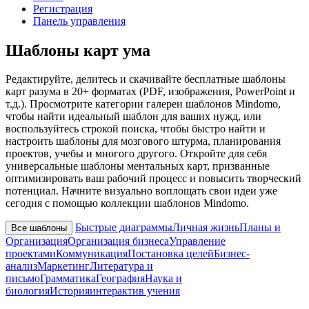
Регистрация
Панель управления
Шаблоны карт ума
Редактируйте, делитесь и скачивайте бесплатные шаблоны
карт разума в 20+ форматах (PDF, изображения, PowerPoint и
т.д.). Просмотрите категории галереи шаблонов Mindomo,
чтобы найти идеальный шаблон для ваших нужд, или
воспользуйтесь строкой поиска, чтобы быстро найти и
настроить шаблоны для мозгового штурма, планирования
проектов, учебы и многого другого. Откройте для себя
универсальные шаблоны ментальных карт, призванные
оптимизировать ваш рабочий процесс и повысить творческий
потенциал. Начните визуально воплощать свои идеи уже
сегодня с помощью коллекции шаблонов Mindomo.
Быстрые диаграммы
Личная жизнь
Планы и
Все шаблоны
Организация
Организация бизнеса
Управление
проектами
Коммуникация
Постановка целей
Бизнес-
анализ
Маркетинг
Литература и
письмо
Грамматика
География
Наука и
биология
История
интерактив учения