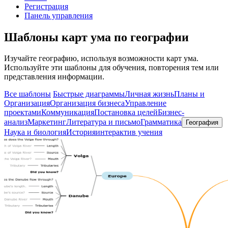
Регистрация
Панель управления
Шаблоны карт ума по географии
Изучайте географию, используя возможности карт ума.
Используйте эти шаблоны для обучения, повторения тем или
представления информации.
Все шаблоны
Быстрые диаграммы
Личная жизнь
Планы и
Организация
Организация бизнеса
Управление
проектами
Коммуникация
Постановка целей
Бизнес-
анализ
Маркетинг
Литература и письмо
Грамматика
География
Наука и биология
История
интерактив учения