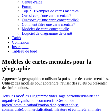
Centre d'aide
Forum
Top 21 Exemples de cartes mentales
Qu'est-ce qu'une carte mentale?
Qu'est-ce qu'une carte conceptuelle?
Comment faire une carte mentale?
Modèles de carte conceptuelle
Logiciel de diagramme de Gantt
Tarifs
Connexion
Inscription
Tableau de bord
Modèles de cartes mentales pour la
géographie
Apprenez la géographie en utilisant la puissance des cartes mentales.
Utilisez ces modèles pour apprendre, réviser des sujets ou présenter
des informations.
Tous les modèles
Diagramme vide
Usage personnel
Planifier et
organiser
Organisation commerciale
Gestion de
projet
Communication
Fixation d'objectifs
Analyse
commerciale
Commercialisation
Littérature et écriture
Grammaire