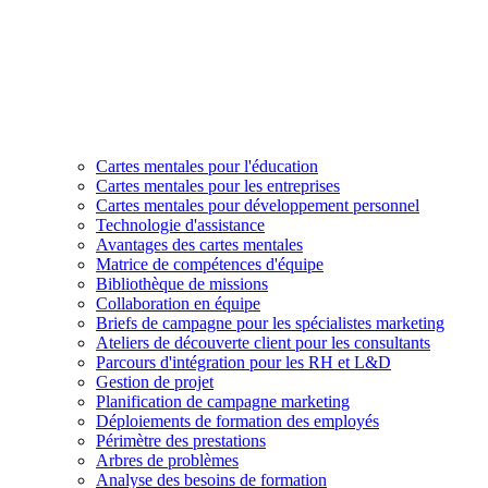
Cartes mentales pour l'éducation
Cartes mentales pour les entreprises
Cartes mentales pour développement personnel
Technologie d'assistance
Avantages des cartes mentales
Matrice de compétences d'équipe
Bibliothèque de missions
Collaboration en équipe
Briefs de campagne pour les spécialistes marketing
Ateliers de découverte client pour les consultants
Parcours d'intégration pour les RH et L&D
Gestion de projet
Planification de campagne marketing
Déploiements de formation des employés
Périmètre des prestations
Arbres de problèmes
Analyse des besoins de formation