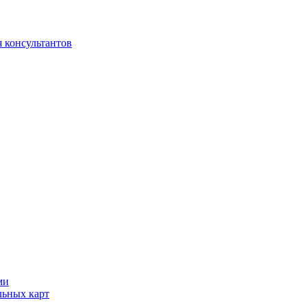
 консультантов
ми
льных карт