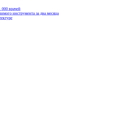
 000 врачей
нимого инструмента за два месяца
тектуре