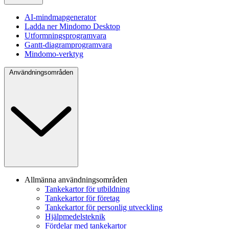
AI-mindmapgenerator
Ladda ner Mindomo Desktop
Utformningsprogramvara
Gantt-diagramprogramvara
Mindomo-verktyg
Användningsområden
Allmänna användningsområden
Tankekartor för utbildning
Tankekartor för företag
Tankekartor för personlig utveckling
Hjälpmedelsteknik
Fördelar med tankekartor