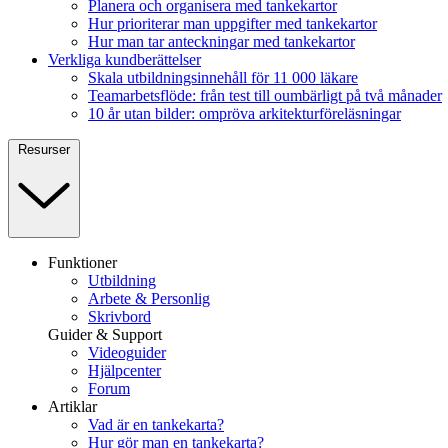
Planera och organisera med tankekartor
Hur prioriterar man uppgifter med tankekartor
Hur man tar anteckningar med tankekartor
Verkliga kundberättelser
Skala utbildningsinnehåll för 11 000 läkare
Teamarbetsflöde: från test till oumbärligt på två månader
10 år utan bilder: ompröva arkitekturföreläsningar
Resurser
Funktioner
Utbildning
Arbete & Personlig
Skrivbord
Guider & Support
Videoguider
Hjälpcenter
Forum
Artiklar
Vad är en tankekarta?
Hur gör man en tankekarta?