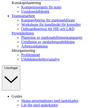
Kunskapshantering
Kompetensmatris för team
Uppdragsbibliotek
Teamsamarbete
Kampanjbriefar för marknadsförare
Workshops för kundinsikt för konsulter
Onboardingresor för HR och L&D
Projektledning
Planering av marknadsföringskampanjer
Utrullning av medarbetarutbildning
Arbetsomfattning
Idéorganisering
Problemträd
Utbildningsbehovsanalys
Lösningar
Guider
Skapa presentationer med tankekartor
Lär dig med tankekartor