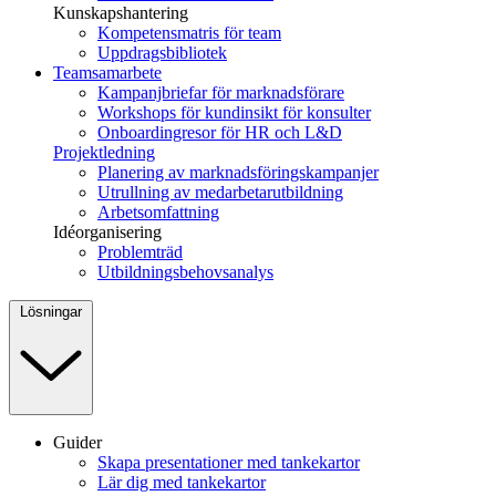
Kunskapshantering
Kompetensmatris för team
Uppdragsbibliotek
Teamsamarbete
Kampanjbriefar för marknadsförare
Workshops för kundinsikt för konsulter
Onboardingresor för HR och L&D
Projektledning
Planering av marknadsföringskampanjer
Utrullning av medarbetarutbildning
Arbetsomfattning
Idéorganisering
Problemträd
Utbildningsbehovsanalys
Lösningar
Guider
Skapa presentationer med tankekartor
Lär dig med tankekartor