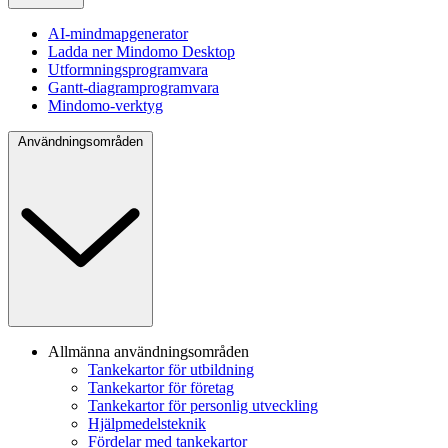
AI-mindmapgenerator
Ladda ner Mindomo Desktop
Utformningsprogramvara
Gantt-diagramprogramvara
Mindomo-verktyg
Användningsområden
Allmänna användningsområden
Tankekartor för utbildning
Tankekartor för företag
Tankekartor för personlig utveckling
Hjälpmedelsteknik
Fördelar med tankekartor