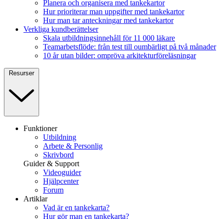
Planera och organisera med tankekartor
Hur prioriterar man uppgifter med tankekartor
Hur man tar anteckningar med tankekartor
Verkliga kundberättelser
Skala utbildningsinnehåll för 11 000 läkare
Teamarbetsflöde: från test till oumbärligt på två månader
10 år utan bilder: ompröva arkitekturföreläsningar
Resurser
Funktioner
Utbildning
Arbete & Personlig
Skrivbord
Guider & Support
Videoguider
Hjälpcenter
Forum
Artiklar
Vad är en tankekarta?
Hur gör man en tankekarta?