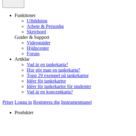
Funktioner
Utbildning
Arbete & Personlig
Skrivbord
Guider & Support
Videoguider
Hjälpcenter
Forum
Artiklar
Vad är en tankekarta?
Hur gör man en tankekarta?
Topp 29 exempel på tankekartor
Idéer för tankekartor
Idéer för tankekartor för studenter
Vad är en konceptkarta?
Priser
Logga in
Registrera dig
Instrumentpanel
Produkter