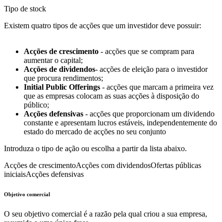
Tipo de stock
Existem quatro tipos de acções que um investidor deve possuir:
Acções de crescimento
- acções que se compram para
aumentar o capital;
Acções de dividendos
- acções de eleição para o investidor
que procura rendimentos;
Initial Public Offerings
- acções que marcam a primeira vez
que as empresas colocam as suas acções à disposição do
público;
Acções defensivas
- acções que proporcionam um dividendo
constante e apresentam lucros estáveis, independentemente do
estado do mercado de acções no seu conjunto
Introduza o tipo de ação ou escolha a partir da lista abaixo.
Acções de crescimento
Acções com dividendos
Ofertas públicas
iniciais
Acções defensivas
Objetivo comercial
O seu objetivo comercial é a razão pela qual criou a sua empresa,