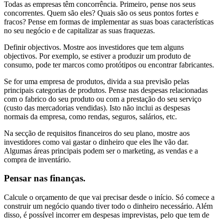
Todas as empresas têm concorrência. Primeiro, pense nos seus
concorrentes. Quem são eles? Quais são os seus pontos fortes e
fracos? Pense em formas de implementar as suas boas características
no seu negócio e de capitalizar as suas fraquezas.
Definir objectivos. Mostre aos investidores que tem alguns
objectivos. Por exemplo, se estiver a produzir um produto de
consumo, pode ter marcos como protótipos ou encontrar fabricantes.
Se for uma empresa de produtos, divida a sua previsão pelas
principais categorias de produtos. Pense nas despesas relacionadas
com o fabrico do seu produto ou com a prestação do seu serviço
(custo das mercadorias vendidas). Isto não inclui as despesas
normais da empresa, como rendas, seguros, salários, etc.
Na secção de requisitos financeiros do seu plano, mostre aos
investidores como vai gastar o dinheiro que eles lhe vão dar.
Algumas áreas principais podem ser o marketing, as vendas e a
compra de inventário.
Pensar nas finanças.
Calcule o orçamento de que vai precisar desde o início. Só comece a
construir um negócio quando tiver todo o dinheiro necessário. Além
disso, é possível incorrer em despesas imprevistas, pelo que tem de