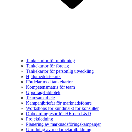
Tankekartor för utbildning
Tankekartor för företag
Tankekartor för personlig utveckling
Hjälpmedelsteknik
Fördelar med tankekartor
Kompetensmatris för team
Uppdragsbibliotek
Teamsamarbete
Kampanjbriefar för marknadsförare
Workshops för kundinsikt för konsulter
Onboardingresor för HR och L&D
Projektledning
Planering av marknadsföringskampanjer
Utrullning av medarbetarutbildning