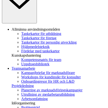
Allmänna användningsområden
Tankekartor för utbildning
Tankekartor för företag
Tankekartor för personlig utveckling
Hjälpmedelsteknik
Fördelar med tankekartor
Kunskapshantering
Kompetensmatris för team
Uppdragsbibliotek
Teamsamarbete
Kampanjbriefar för marknadsförare
Workshops för kundinsikt för konsulter
Onboardingresor för HR och L&D
Projektledning
Planering av marknadsföringskampanjer
Utrullning av medarbetarutbildning
Arbetsomfattning
Idéorganisering
Problemträd