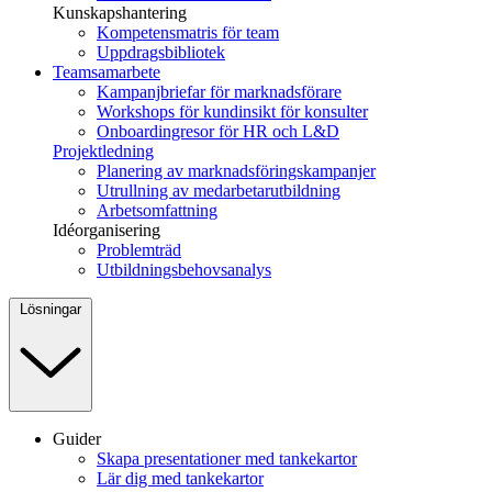
Kunskapshantering
Kompetensmatris för team
Uppdragsbibliotek
Teamsamarbete
Kampanjbriefar för marknadsförare
Workshops för kundinsikt för konsulter
Onboardingresor för HR och L&D
Projektledning
Planering av marknadsföringskampanjer
Utrullning av medarbetarutbildning
Arbetsomfattning
Idéorganisering
Problemträd
Utbildningsbehovsanalys
Lösningar
Guider
Skapa presentationer med tankekartor
Lär dig med tankekartor