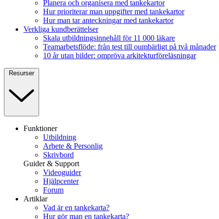
Planera och organisera med tankekartor
Hur prioriterar man uppgifter med tankekartor
Hur man tar anteckningar med tankekartor
Verkliga kundberättelser
Skala utbildningsinnehåll för 11 000 läkare
Teamarbetsflöde: från test till oumbärligt på två månader
10 år utan bilder: ompröva arkitekturföreläsningar
Resurser
Funktioner
Utbildning
Arbete & Personlig
Skrivbord
Guider & Support
Videoguider
Hjälpcenter
Forum
Artiklar
Vad är en tankekarta?
Hur gör man en tankekarta?