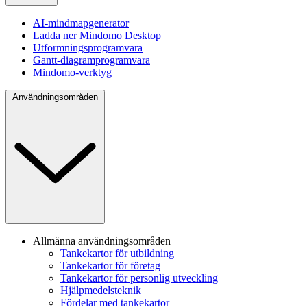
AI-mindmapgenerator
Ladda ner Mindomo Desktop
Utformningsprogramvara
Gantt-diagramprogramvara
Mindomo-verktyg
Användningsområden
Allmänna användningsområden
Tankekartor för utbildning
Tankekartor för företag
Tankekartor för personlig utveckling
Hjälpmedelsteknik
Fördelar med tankekartor