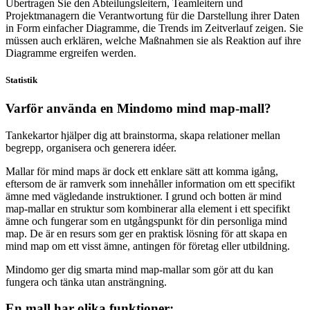
Übertragen Sie den Abteilungsleitern, Teamleitern und
Projektmanagern die Verantwortung für die Darstellung ihrer Daten
in Form einfacher Diagramme, die Trends im Zeitverlauf zeigen. Sie
müssen auch erklären, welche Maßnahmen sie als Reaktion auf ihre
Diagramme ergreifen werden.
Statistik
Varför använda en Mindomo mind map-mall?
Tankekartor hjälper dig att brainstorma, skapa relationer mellan
begrepp, organisera och generera idéer.
Mallar för mind maps är dock ett enklare sätt att komma igång,
eftersom de är ramverk som innehåller information om ett specifikt
ämne med vägledande instruktioner. I grund och botten är mind
map-mallar en struktur som kombinerar alla element i ett specifikt
ämne och fungerar som en utgångspunkt för din personliga mind
map. De är en resurs som ger en praktisk lösning för att skapa en
mind map om ett visst ämne, antingen för företag eller utbildning.
Mindomo ger dig smarta mind map-mallar som gör att du kan
fungera och tänka utan ansträngning.
En mall har olika funktioner: