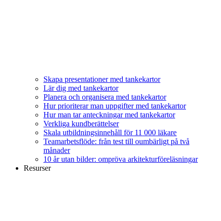
Skapa presentationer med tankekartor
Lär dig med tankekartor
Planera och organisera med tankekartor
Hur prioriterar man uppgifter med tankekartor
Hur man tar anteckningar med tankekartor
Verkliga kundberättelser
Skala utbildningsinnehåll för 11 000 läkare
Teamarbetsflöde: från test till oumbärligt på två
månader
10 år utan bilder: ompröva arkitekturföreläsningar
Resurser