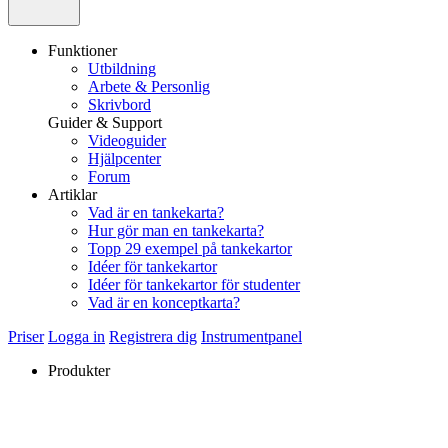
Funktioner
Utbildning
Arbete & Personlig
Skrivbord
Guider & Support
Videoguider
Hjälpcenter
Forum
Artiklar
Vad är en tankekarta?
Hur gör man en tankekarta?
Topp 29 exempel på tankekartor
Idéer för tankekartor
Idéer för tankekartor för studenter
Vad är en konceptkarta?
Priser
Logga in
Registrera dig
Instrumentpanel
Produkter