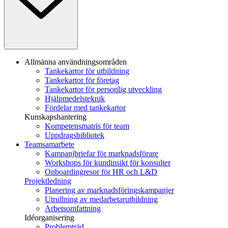
Allmänna användningsområden
Tankekartor för utbildning
Tankekartor för företag
Tankekartor för personlig utveckling
Hjälpmedelsteknik
Fördelar med tankekartor
Kunskapshantering
Kompetensmatris för team
Uppdragsbibliotek
Teamsamarbete
Kampanjbriefar för marknadsförare
Workshops för kundinsikt för konsulter
Onboardingresor för HR och L&D
Projektledning
Planering av marknadsföringskampanjer
Utrullning av medarbetarutbildning
Arbetsomfattning
Idéorganisering
Problemträd