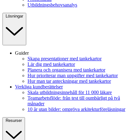
Utbildningsbehovsanalys
Lösningar
Guider
Skapa presentationer med tankekartor
Lär dig med tankekartor
Planera och organisera med tankekartor
Hur prioriterar man uppgifter med tankekartor
Hur man tar anteckningar med tankekartor
Verkliga kundberättelser
Skala utbildningsinnehåll för 11 000 läkare
Teamarbetsflöde: från test till oumbärligt på två
månader
10 år utan bilder: ompröva arkitekturföreläsningar
Resurser