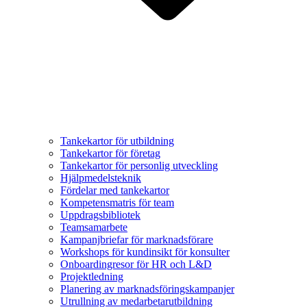
Tankekartor för utbildning
Tankekartor för företag
Tankekartor för personlig utveckling
Hjälpmedelsteknik
Fördelar med tankekartor
Kompetensmatris för team
Uppdragsbibliotek
Teamsamarbete
Kampanjbriefar för marknadsförare
Workshops för kundinsikt för konsulter
Onboardingresor för HR och L&D
Projektledning
Planering av marknadsföringskampanjer
Utrullning av medarbetarutbildning