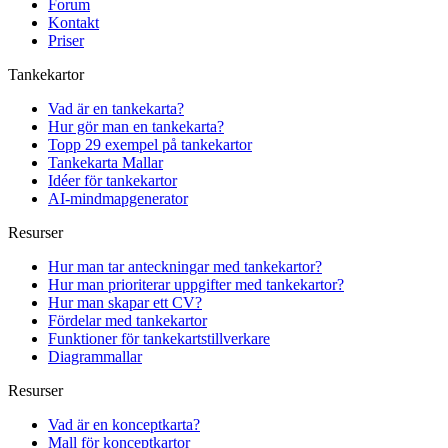
Forum
Kontakt
Priser
Tankekartor
Vad är en tankekarta?
Hur gör man en tankekarta?
Topp 29 exempel på tankekartor
Tankekarta Mallar
Idéer för tankekartor
AI-mindmapgenerator
Resurser
Hur man tar anteckningar med tankekartor?
Hur man prioriterar uppgifter med tankekartor?
Hur man skapar ett CV?
Fördelar med tankekartor
Funktioner för tankekartstillverkare
Diagrammallar
Resurser
Vad är en konceptkarta?
Mall för konceptkartor