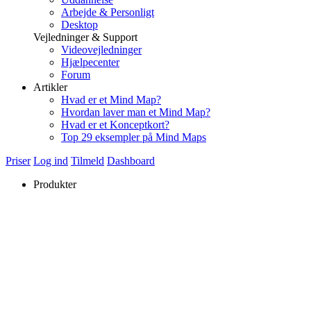
Arbejde & Personligt
Desktop
Vejledninger & Support
Videovejledninger
Hjælpecenter
Forum
Artikler
Hvad er et Mind Map?
Hvordan laver man et Mind Map?
Hvad er et Konceptkort?
Top 29 eksempler på Mind Maps
Priser
Log ind
Tilmeld
Dashboard
Produkter