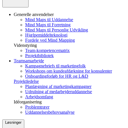
Generelle anvendelser
Mind Maps til Uddannelse
Mind Maps til Forretning
Mind Maps til Personlig Udvikling
Hjælpemiddelteknologi
Fordele ved Mind Mapping
Videnstyring
Team-kompetencematrix
Projektbibliotek
Teamsamarbejde
Kampagnebriefs til marketingfolk
Workshops om kundeafdækning for konsulenter
Onboardingforløb for HR og L&D
Projektledelse
Planlægning af marketingkampagner
Udrulning af medarbejderuddannelse
Arbejdsomfang
Idéorganisering
Problemtræer
Uddannelsesbehovsanalyse
Løsninger