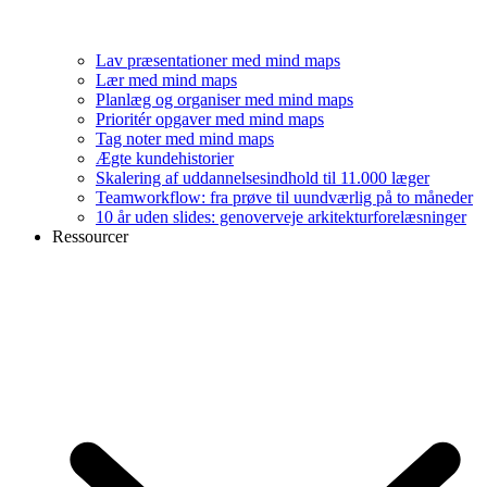
Lav præsentationer med mind maps
Lær med mind maps
Planlæg og organiser med mind maps
Prioritér opgaver med mind maps
Tag noter med mind maps
Ægte kundehistorier
Skalering af uddannelsesindhold til 11.000 læger
Teamworkflow: fra prøve til uundværlig på to måneder
10 år uden slides: genoverveje arkitekturforelæsninger
Ressourcer