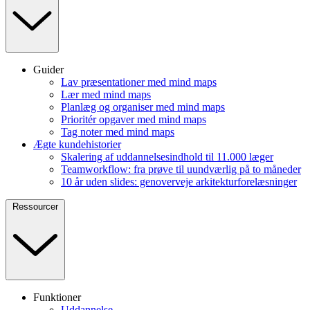
Guider
Lav præsentationer med mind maps
Lær med mind maps
Planlæg og organiser med mind maps
Prioritér opgaver med mind maps
Tag noter med mind maps
Ægte kundehistorier
Skalering af uddannelsesindhold til 11.000 læger
Teamworkflow: fra prøve til uundværlig på to måneder
10 år uden slides: genoverveje arkitekturforelæsninger
Ressourcer
Funktioner
Uddannelse