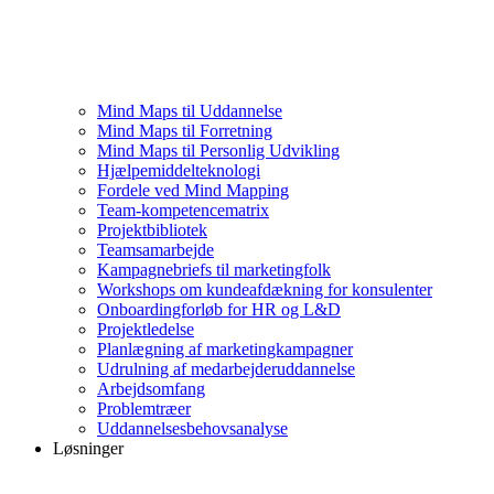
Mind Maps til Uddannelse
Mind Maps til Forretning
Mind Maps til Personlig Udvikling
Hjælpemiddelteknologi
Fordele ved Mind Mapping
Team-kompetencematrix
Projektbibliotek
Teamsamarbejde
Kampagnebriefs til marketingfolk
Workshops om kundeafdækning for konsulenter
Onboardingforløb for HR og L&D
Projektledelse
Planlægning af marketingkampagner
Udrulning af medarbejderuddannelse
Arbejdsomfang
Problemtræer
Uddannelsesbehovsanalyse
Løsninger