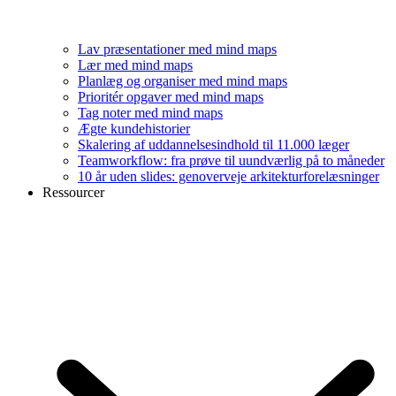
Lav præsentationer med mind maps
Lær med mind maps
Planlæg og organiser med mind maps
Prioritér opgaver med mind maps
Tag noter med mind maps
Ægte kundehistorier
Skalering af uddannelsesindhold til 11.000 læger
Teamworkflow: fra prøve til uundværlig på to måneder
10 år uden slides: genoverveje arkitekturforelæsninger
Ressourcer