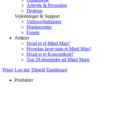
Arbejde & Personligt
Desktop
Vejledninger & Support
Videovejledninger
Hjælpecenter
Forum
Artikler
Hvad er et Mind Map?
Hvordan laver man et Mind Map?
Hvad er et Konceptkort?
Top 29 eksempler på Mind Maps
Priser
Log ind
Tilmeld
Dashboard
Produkter