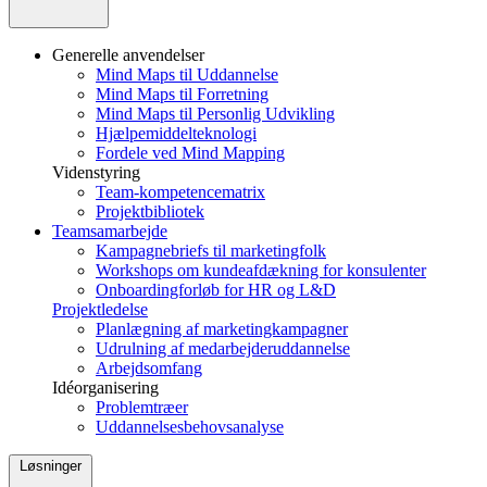
Generelle anvendelser
Mind Maps til Uddannelse
Mind Maps til Forretning
Mind Maps til Personlig Udvikling
Hjælpemiddelteknologi
Fordele ved Mind Mapping
Videnstyring
Team-kompetencematrix
Projektbibliotek
Teamsamarbejde
Kampagnebriefs til marketingfolk
Workshops om kundeafdækning for konsulenter
Onboardingforløb for HR og L&D
Projektledelse
Planlægning af marketingkampagner
Udrulning af medarbejderuddannelse
Arbejdsomfang
Idéorganisering
Problemtræer
Uddannelsesbehovsanalyse
Løsninger