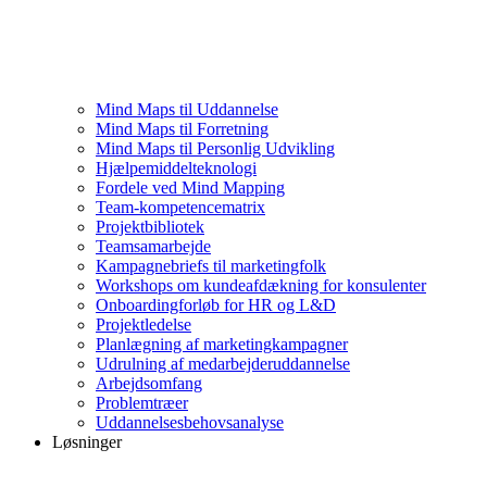
Mind Maps til Uddannelse
Mind Maps til Forretning
Mind Maps til Personlig Udvikling
Hjælpemiddelteknologi
Fordele ved Mind Mapping
Team-kompetencematrix
Projektbibliotek
Teamsamarbejde
Kampagnebriefs til marketingfolk
Workshops om kundeafdækning for konsulenter
Onboardingforløb for HR og L&D
Projektledelse
Planlægning af marketingkampagner
Udrulning af medarbejderuddannelse
Arbejdsomfang
Problemtræer
Uddannelsesbehovsanalyse
Løsninger