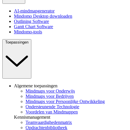
AI-mindmapgenerator
Mindomo Desktop downloaden
Outlining Software
Gantt Chart Software
Mindomo-tools
Toepassingen
Algemene toepassingen
Mindmaps voor Onderwijs
Mindmaps voor Bedrijven
Mindmaps voor Persoonlijke Ontwikkeling
Ondersteunende Technologie
Voordelen van Mindmappen
Kennismanagement
Teamvaardighedenmatrix
Opdrachtenbibliotheek