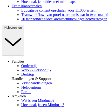
Hoe maak je notities met mindmaps
Echte klantverhalen
Educatieve content opschalen voor 11.000 artsen
Teamworkflow: van proef naar onmisbaar in twee maan
10 jaar zonder slides: architectuurcolleges heroverwogen
Hulpbronnen
Functies
Onderwijs
Werk & Persoonlijk
Desktop
Handleidingen & Support
Videohandleidingen
Helpcentrum
Forum
Artikelen
Wat is een Mindmap?
Hoe maak je een Mindmap?