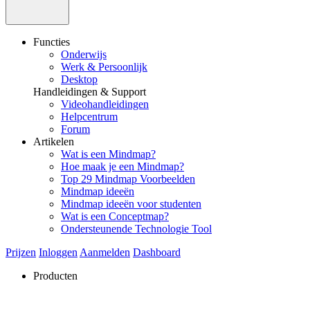
Functies
Onderwijs
Werk & Persoonlijk
Desktop
Handleidingen & Support
Videohandleidingen
Helpcentrum
Forum
Artikelen
Wat is een Mindmap?
Hoe maak je een Mindmap?
Top 29 Mindmap Voorbeelden
Mindmap ideeën
Mindmap ideeën voor studenten
Wat is een Conceptmap?
Ondersteunende Technologie Tool
Prijzen
Inloggen
Aanmelden
Dashboard
Producten