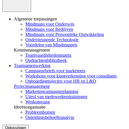
Algemene toepassingen
Mindmaps voor Onderwijs
Mindmaps voor Bedrijven
Mindmaps voor Persoonlijke Ontwikkeling
Ondersteunende Technologie
Voordelen van Mindmappen
Kennismanagement
Teamvaardighedenmatrix
Opdrachtenbibliotheek
Teamsamenwerking
Campagnebriefs voor marketeers
Workshops voor klantverkenning voor consultants
Onboardingtrajecten voor HR en L&D
Projectmanagement
Marketingcampagneplanning
Uitrol van medewerkerstrainingen
Werkomvang
Ideeënorganisatie
Probleembomen
Opleidingsbehoefteanalyse
Oplossingen