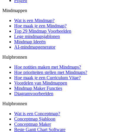
Prijzen
Mindmappen
Wat is een Mindmap?
Hoe maak je een Mindmap?
Top 29 Mindmap Voorbeelden
Lege mindmapsjablonen
Mindmap Ideeën
AI-mindmapgenerator
Hulpbronnen
Hoe notities maken met Mindmaps?
Hoe prioriteiten stellen met Mindmaps?
Hoe maak je een Curriculum Vitae?
Voordelen van Mindmappen
Mindmap Maker Functies
Diagramvoorbeelden
Hulpbronnen
Wat is een Conceptmap?
Conceptmap Sjabloon
Conceptmap Maker
Beste Gantt Chart Software