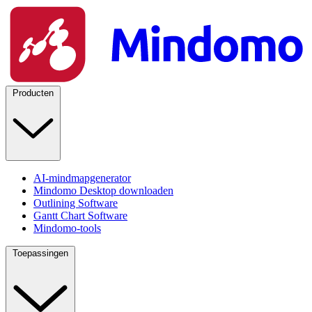
Producten
AI-mindmapgenerator
Mindomo Desktop downloaden
Outlining Software
Gantt Chart Software
Mindomo-tools
Toepassingen