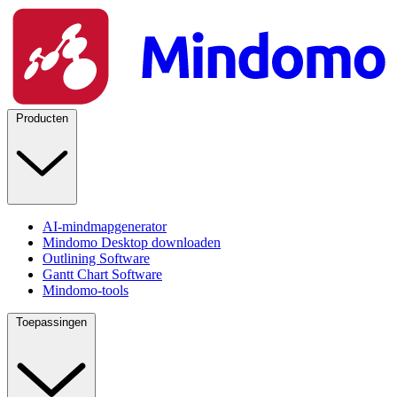
Producten
AI-mindmapgenerator
Mindomo Desktop downloaden
Outlining Software
Gantt Chart Software
Mindomo-tools
Toepassingen