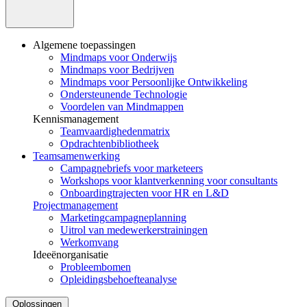
Algemene toepassingen
Mindmaps voor Onderwijs
Mindmaps voor Bedrijven
Mindmaps voor Persoonlijke Ontwikkeling
Ondersteunende Technologie
Voordelen van Mindmappen
Kennismanagement
Teamvaardighedenmatrix
Opdrachtenbibliotheek
Teamsamenwerking
Campagnebriefs voor marketeers
Workshops voor klantverkenning voor consultants
Onboardingtrajecten voor HR en L&D
Projectmanagement
Marketingcampagneplanning
Uitrol van medewerkerstrainingen
Werkomvang
Ideeënorganisatie
Probleembomen
Opleidingsbehoefteanalyse
Oplossingen