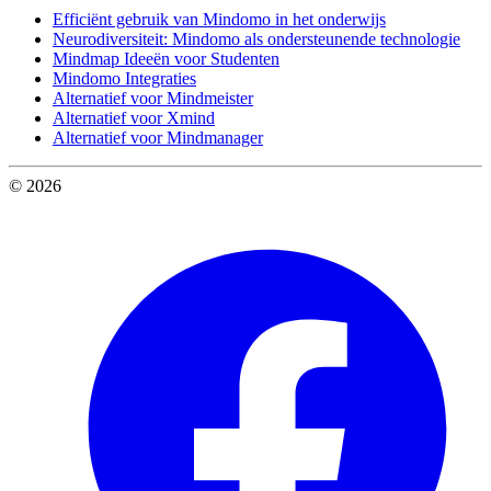
Efficiënt gebruik van Mindomo in het onderwijs
Neurodiversiteit: Mindomo als ondersteunende technologie
Mindmap Ideeën voor Studenten
Mindomo Integraties
Alternatief voor Mindmeister
Alternatief voor Xmind
Alternatief voor Mindmanager
© 2026