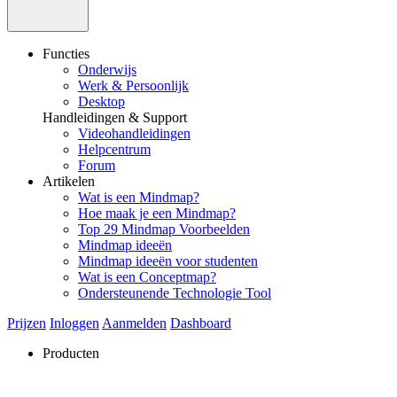
Functies
Onderwijs
Werk & Persoonlijk
Desktop
Handleidingen & Support
Videohandleidingen
Helpcentrum
Forum
Artikelen
Wat is een Mindmap?
Hoe maak je een Mindmap?
Top 29 Mindmap Voorbeelden
Mindmap ideeën
Mindmap ideeën voor studenten
Wat is een Conceptmap?
Ondersteunende Technologie Tool
Prijzen
Inloggen
Aanmelden
Dashboard
Producten