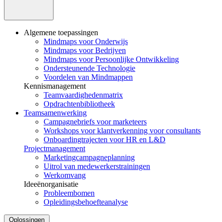
Algemene toepassingen
Mindmaps voor Onderwijs
Mindmaps voor Bedrijven
Mindmaps voor Persoonlijke Ontwikkeling
Ondersteunende Technologie
Voordelen van Mindmappen
Kennismanagement
Teamvaardighedenmatrix
Opdrachtenbibliotheek
Teamsamenwerking
Campagnebriefs voor marketeers
Workshops voor klantverkenning voor consultants
Onboardingtrajecten voor HR en L&D
Projectmanagement
Marketingcampagneplanning
Uitrol van medewerkerstrainingen
Werkomvang
Ideeënorganisatie
Probleembomen
Opleidingsbehoefteanalyse
Oplossingen