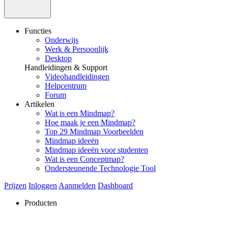
Functies
Onderwijs
Werk & Persoonlijk
Desktop
Handleidingen & Support
Videohandleidingen
Helpcentrum
Forum
Artikelen
Wat is een Mindmap?
Hoe maak je een Mindmap?
Top 29 Mindmap Voorbeelden
Mindmap ideeën
Mindmap ideeën voor studenten
Wat is een Conceptmap?
Ondersteunende Technologie Tool
Prijzen
Inloggen
Aanmelden
Dashboard
Producten