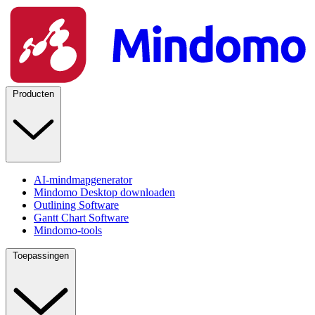
Producten
AI-mindmapgenerator
Mindomo Desktop downloaden
Outlining Software
Gantt Chart Software
Mindomo-tools
Toepassingen