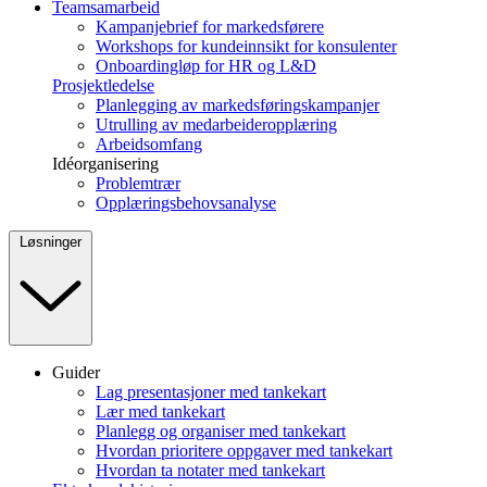
Teamsamarbeid
Kampanjebrief for markedsførere
Workshops for kundeinnsikt for konsulenter
Onboardingløp for HR og L&D
Prosjektledelse
Planlegging av markedsføringskampanjer
Utrulling av medarbeideropplæring
Arbeidsomfang
Idéorganisering
Problemtrær
Opplæringsbehovsanalyse
Løsninger
Guider
Lag presentasjoner med tankekart
Lær med tankekart
Planlegg og organiser med tankekart
Hvordan prioritere oppgaver med tankekart
Hvordan ta notater med tankekart