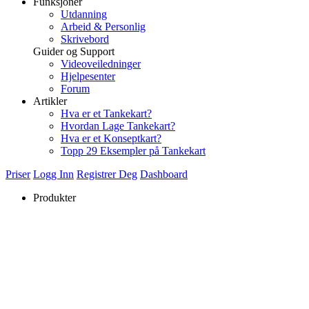
Funksjoner
Utdanning
Arbeid & Personlig
Skrivebord
Guider og Support
Videoveiledninger
Hjelpesenter
Forum
Artikler
Hva er et Tankekart?
Hvordan Lage Tankekart?
Hva er et Konseptkart?
Topp 29 Eksempler på Tankekart
Priser
Logg Inn
Registrer Deg
Dashboard
Produkter