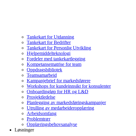
Tankekart for Utdanning
Tankekart for Bedrifter
Tankekart for Personlig Utvikling
Hjelpemiddelteknologi
Fordeler med tankekartlegging
Kompetansematrise for team
Oppdragsbibliotek
Teamsamarbeid
Kampanjebrief for markedsførere
Workshops for kundeinnsikt for konsulenter
Onboardingløp for HR og L&D
Prosjektledelse
Planlegging av markedsføringskampanjer
Utrulling av medarbeideropplæring
Arbeidsomfang
Problemtrær
Opplæringsbehovsanalyse
Løsninger