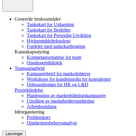
Generelle bruksområder
Tankekart for Utdanning
Tankekart for Bedrifter
Tankekart for Personlig Utvikling
Hjelpemiddelteknologi
Fordeler med tankekartlegging
Kunnskapsstyring
Kompetansematrise for team
Oppdragsbibliotek
Teamsamarbeid
Kampanjebrief for markedsførere
Workshops for kundeinnsikt for konsulenter
Onboardingløp for HR og L&D
Prosjektledelse
Planlegging av markedsføringskampanjer
Utrulling av medarbeideropplæring
Arbeidsomfang
Idéorganisering
Problemtrær
Opplæringsbehovsanalyse
Løsninger