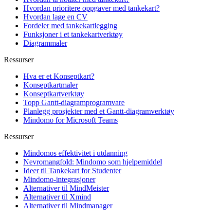
Hvordan prioritere oppgaver med tankekart?
Hvordan lage en CV
Fordeler med tankekartlegging
Funksjoner i et tankekartverktøy
Diagrammaler
Ressurser
Hva er et Konseptkart?
Konseptkartmaler
Konseptkartverktøy
Topp Gantt-diagramprogramvare
Planlegg prosjekter med et Gantt-diagramverktøy
Mindomo for Microsoft Teams
Ressurser
Mindomos effektivitet i utdanning
Nevromangfold: Mindomo som hjelpemiddel
Ideer til Tankekart for Studenter
Mindomo-integrasjoner
Alternativer til MindMeister
Alternativer til Xmind
Alternativer til Mindmanager