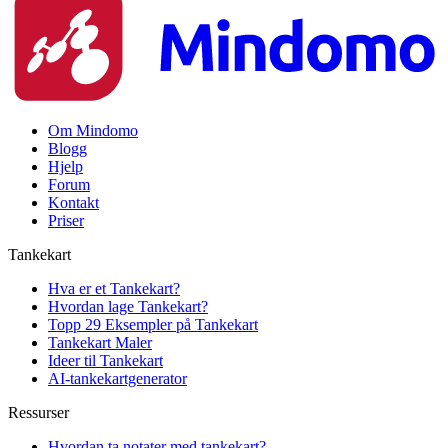
Om Mindomo
Blogg
Hjelp
Forum
Kontakt
Priser
Tankekart
Hva er et Tankekart?
Hvordan lage Tankekart?
Topp 29 Eksempler på Tankekart
Tankekart Maler
Ideer til Tankekart
AI-tankekartgenerator
Ressurser
Hvordan ta notater med tankekart?