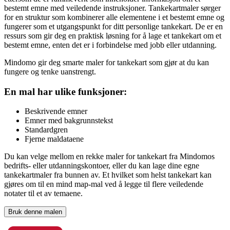
bestemt emne med veiledende instruksjoner. Tankekartmaler sørger
for en struktur som kombinerer alle elementene i et bestemt emne og
fungerer som et utgangspunkt for ditt personlige tankekart. De er en
ressurs som gir deg en praktisk løsning for å lage et tankekart om et
bestemt emne, enten det er i forbindelse med jobb eller utdanning.
Mindomo gir deg smarte maler for tankekart som gjør at du kan
fungere og tenke uanstrengt.
En mal har ulike funksjoner:
Beskrivende emner
Emner med bakgrunnstekst
Standardgren
Fjerne maldataene
Du kan velge mellom en rekke maler for tankekart fra Mindomos
bedrifts- eller utdanningskontoer, eller du kan lage dine egne
tankekartmaler fra bunnen av. Et hvilket som helst tankekart kan
gjøres om til en mind map-mal ved å legge til flere veiledende
notater til et av temaene.
Bruk denne malen