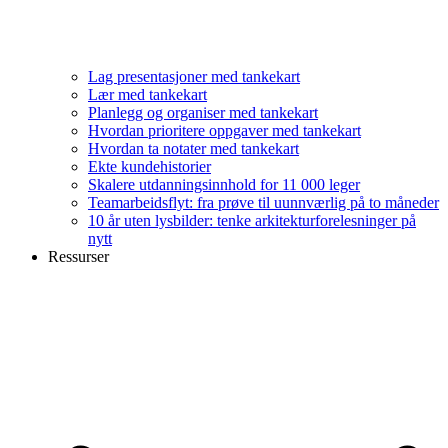
Lag presentasjoner med tankekart
Lær med tankekart
Planlegg og organiser med tankekart
Hvordan prioritere oppgaver med tankekart
Hvordan ta notater med tankekart
Ekte kundehistorier
Skalere utdanningsinnhold for 11 000 leger
Teamarbeidsflyt: fra prøve til uunnværlig på to måneder
10 år uten lysbilder: tenke arkitekturforelesninger på
nytt
Ressurser