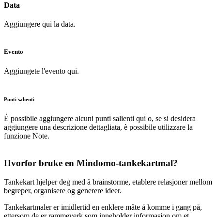
Data
Aggiungere qui la data.
Evento
Aggiungete l'evento qui.
Punti salienti
È possibile aggiungere alcuni punti salienti qui o, se si desidera
aggiungere una descrizione dettagliata, è possibile utilizzare la
funzione Note
.
Hvorfor bruke en Mindomo-tankekartmal?
Tankekart hjelper deg med å brainstorme, etablere relasjoner mellom
begreper, organisere og generere ideer.
Tankekartmaler er imidlertid en enklere måte å komme i gang på,
ettersom de er rammeverk som inneholder informasjon om et