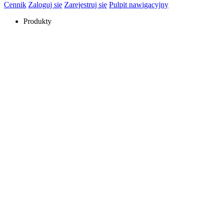
Cennik
Zaloguj się
Zarejestruj się
Pulpit nawigacyjny
Produkty