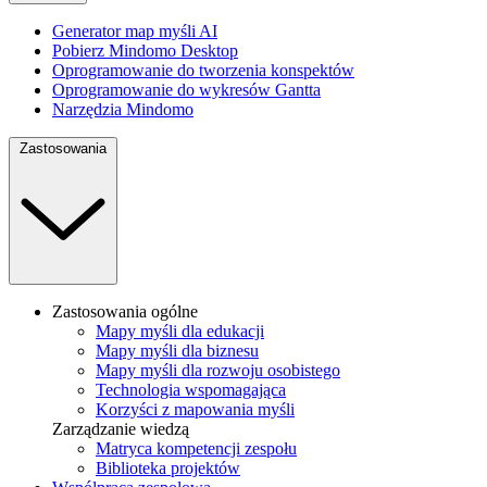
Generator map myśli AI
Pobierz Mindomo Desktop
Oprogramowanie do tworzenia konspektów
Oprogramowanie do wykresów Gantta
Narzędzia Mindomo
Zastosowania
Zastosowania ogólne
Mapy myśli dla edukacji
Mapy myśli dla biznesu
Mapy myśli dla rozwoju osobistego
Technologia wspomagająca
Korzyści z mapowania myśli
Zarządzanie wiedzą
Matryca kompetencji zespołu
Biblioteka projektów