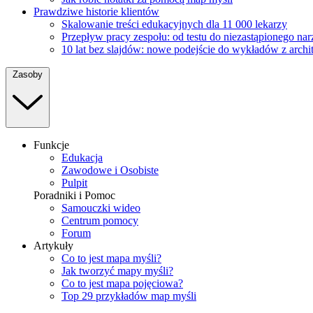
Prawdziwe historie klientów
Skalowanie treści edukacyjnych dla 11 000 lekarzy
Przepływ pracy zespołu: od testu do niezastąpionego na
10 lat bez slajdów: nowe podejście do wykładów z archi
Zasoby
Funkcje
Edukacja
Zawodowe i Osobiste
Pulpit
Poradniki i Pomoc
Samouczki wideo
Centrum pomocy
Forum
Artykuły
Co to jest mapa myśli?
Jak tworzyć mapy myśli?
Co to jest mapa pojęciowa?
Top 29 przykładów map myśli