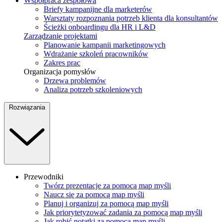
Współpraca zespołowa
Briefy kampanijne dla marketerów
Warsztaty rozpoznania potrzeb klienta dla konsultantów
Ścieżki onboardingu dla HR i L&D
Zarządzanie projektami
Planowanie kampanii marketingowych
Wdrażanie szkoleń pracowników
Zakres prac
Organizacja pomysłów
Drzewa problemów
Analiza potrzeb szkoleniowych
Rozwiązania
Przewodniki
Twórz prezentacje za pomocą map myśli
Naucz się za pomocą map myśli
Planuj i organizuj za pomocą map myśli
Jak priorytetyzować zadania za pomocą map myśli
Jak robić notatki za pomocą map myśli