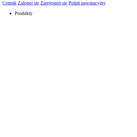
Cennik
Zaloguj się
Zarejestruj się
Pulpit nawigacyjny
Produkty