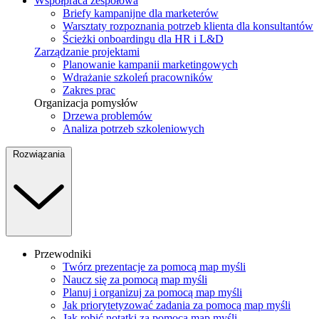
Współpraca zespołowa
Briefy kampanijne dla marketerów
Warsztaty rozpoznania potrzeb klienta dla konsultantów
Ścieżki onboardingu dla HR i L&D
Zarządzanie projektami
Planowanie kampanii marketingowych
Wdrażanie szkoleń pracowników
Zakres prac
Organizacja pomysłów
Drzewa problemów
Analiza potrzeb szkoleniowych
Rozwiązania
Przewodniki
Twórz prezentacje za pomocą map myśli
Naucz się za pomocą map myśli
Planuj i organizuj za pomocą map myśli
Jak priorytetyzować zadania za pomocą map myśli
Jak robić notatki za pomocą map myśli