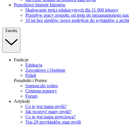
Prawdziwe historie klientów
Skalowanie treści edukacyjnych dla 11 000 lekarzy
Przepływ pracy zespołu: od testu do niezastąpionego na
10 lat bez slajdów: nowe podejście do wykładów z archi
Zasoby
Funkcje
Edukacja
Zawodowe i Osobiste
Pulpit
Poradniki i Pomoc
Samouczki wideo
Centrum pomocy
Forum
Artykuły
Co to jest mapa myśli?
Jak tworzyć mapy myśli?
Co to jest mapa pojęciowa?
Top 29 przykładów map myśli