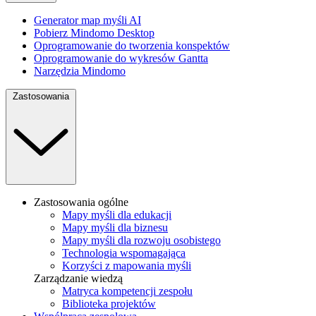
Generator map myśli AI
Pobierz Mindomo Desktop
Oprogramowanie do tworzenia konspektów
Oprogramowanie do wykresów Gantta
Narzędzia Mindomo
Zastosowania
Zastosowania ogólne
Mapy myśli dla edukacji
Mapy myśli dla biznesu
Mapy myśli dla rozwoju osobistego
Technologia wspomagająca
Korzyści z mapowania myśli
Zarządzanie wiedzą
Matryca kompetencji zespołu
Biblioteka projektów