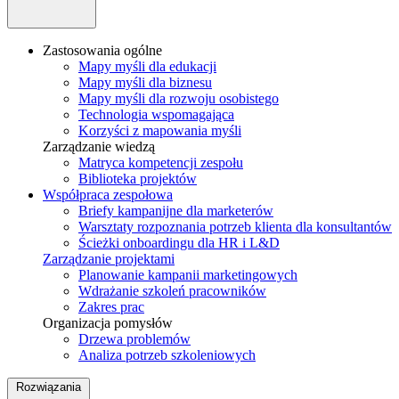
Zastosowania ogólne
Mapy myśli dla edukacji
Mapy myśli dla biznesu
Mapy myśli dla rozwoju osobistego
Technologia wspomagająca
Korzyści z mapowania myśli
Zarządzanie wiedzą
Matryca kompetencji zespołu
Biblioteka projektów
Współpraca zespołowa
Briefy kampanijne dla marketerów
Warsztaty rozpoznania potrzeb klienta dla konsultantów
Ścieżki onboardingu dla HR i L&D
Zarządzanie projektami
Planowanie kampanii marketingowych
Wdrażanie szkoleń pracowników
Zakres prac
Organizacja pomysłów
Drzewa problemów
Analiza potrzeb szkoleniowych
Rozwiązania