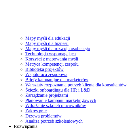
Mapy myśli dla edukacji
Mapy myśli dla biznesu
Mapy myśli dla rozwoju osobistego
Technologia wspomagająca
Korzyści z mapowania myśli
Matryca kompetencji zespołu
Biblioteka projektów
Współpraca zespołowa
Briefy kampanijne dla marketerów
Warsztaty rozpoznania potrzeb klienta dla konsultantów
Ścieżki onboardingu dla HR i L&D
Zarządzanie projektami
Planowanie kampanii marketingowych
Wdrażanie szkoleń pracowników
Zakres prac
Drzewa problemów
Analiza potrzeb szkoleniowych
Rozwiązania