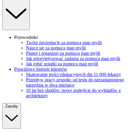
Przewodniki
Twórz prezentacje za pomocą map myśli
Naucz się za pomocą map myśli
Planuj i organizuj za pomocą map myśli
Jak priorytetyzować zadania za pomocą map myśli
Jak robić notatki za pomocą map myśli
Prawdziwe historie klientów
Skalowanie treści edukacyjnych dla 11 000 lekarzy
Przepływ pracy zespołu: od testu do niezastąpionego
narzędzia w dwa miesiące
10 lat bez slajdów: nowe podejście do wykładów z
architektury
Zasoby