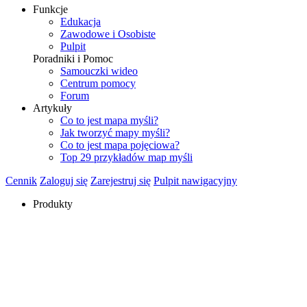
Funkcje
Edukacja
Zawodowe i Osobiste
Pulpit
Poradniki i Pomoc
Samouczki wideo
Centrum pomocy
Forum
Artykuły
Co to jest mapa myśli?
Jak tworzyć mapy myśli?
Co to jest mapa pojęciowa?
Top 29 przykładów map myśli
Cennik
Zaloguj się
Zarejestruj się
Pulpit nawigacyjny
Produkty