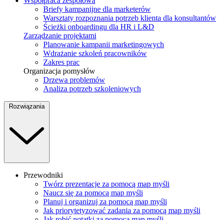
Współpraca zespołowa
Briefy kampanijne dla marketerów
Warsztaty rozpoznania potrzeb klienta dla konsultantów
Ścieżki onboardingu dla HR i L&D
Zarządzanie projektami
Planowanie kampanii marketingowych
Wdrażanie szkoleń pracowników
Zakres prac
Organizacja pomysłów
Drzewa problemów
Analiza potrzeb szkoleniowych
Rozwiązania
Przewodniki
Twórz prezentacje za pomocą map myśli
Naucz się za pomocą map myśli
Planuj i organizuj za pomocą map myśli
Jak priorytetyzować zadania za pomocą map myśli
Jak robić notatki za pomocą map myśli