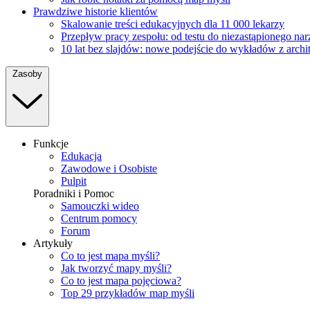
Prawdziwe historie klientów
Skalowanie treści edukacyjnych dla 11 000 lekarzy
Przepływ pracy zespołu: od testu do niezastąpionego na
10 lat bez slajdów: nowe podejście do wykładów z archi
Zasoby
Funkcje
Edukacja
Zawodowe i Osobiste
Pulpit
Poradniki i Pomoc
Samouczki wideo
Centrum pomocy
Forum
Artykuły
Co to jest mapa myśli?
Jak tworzyć mapy myśli?
Co to jest mapa pojęciowa?
Top 29 przykładów map myśli