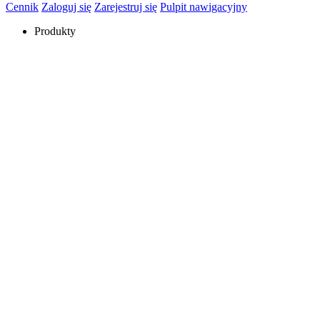
Cennik
Zaloguj się
Zarejestruj się
Pulpit nawigacyjny
Produkty