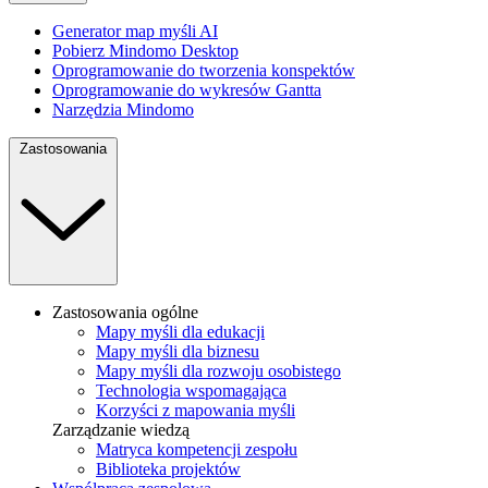
Generator map myśli AI
Pobierz Mindomo Desktop
Oprogramowanie do tworzenia konspektów
Oprogramowanie do wykresów Gantta
Narzędzia Mindomo
Zastosowania
Zastosowania ogólne
Mapy myśli dla edukacji
Mapy myśli dla biznesu
Mapy myśli dla rozwoju osobistego
Technologia wspomagająca
Korzyści z mapowania myśli
Zarządzanie wiedzą
Matryca kompetencji zespołu
Biblioteka projektów