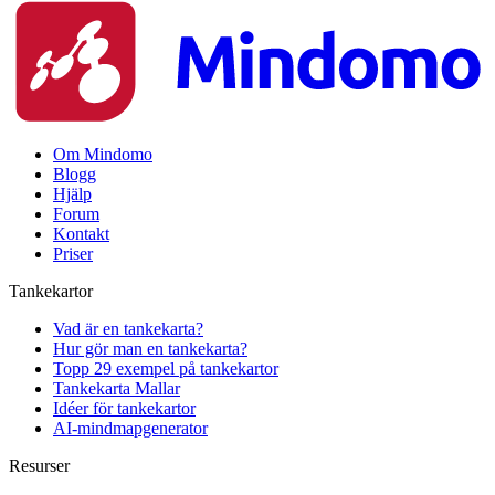
Om Mindomo
Blogg
Hjälp
Forum
Kontakt
Priser
Tankekartor
Vad är en tankekarta?
Hur gör man en tankekarta?
Topp 29 exempel på tankekartor
Tankekarta Mallar
Idéer för tankekartor
AI-mindmapgenerator
Resurser