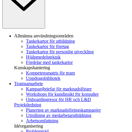
Allmänna användningsområden
Tankekartor för utbildning
Tankekartor för företag
Tankekartor för personlig utveckling
Hjälpmedelsteknik
Fördelar med tankekartor
Kunskapshantering
Kompetensmatris för team
Uppdragsbibliotek
Teamsamarbete
Kampanjbriefar för marknadsförare
Workshops för kundinsikt för konsulter
Onboardingresor för HR och L&D
Projektledning
Planering av marknadsföringskampanjer
Utrullning av medarbetarutbildning
Arbetsomfattning
Idéorganisering
Problemträd