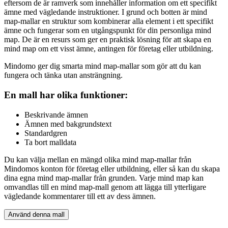
eftersom de är ramverk som innehåller information om ett specifikt
ämne med vägledande instruktioner. I grund och botten är mind
map-mallar en struktur som kombinerar alla element i ett specifikt
ämne och fungerar som en utgångspunkt för din personliga mind
map. De är en resurs som ger en praktisk lösning för att skapa en
mind map om ett visst ämne, antingen för företag eller utbildning.
Mindomo ger dig smarta mind map-mallar som gör att du kan
fungera och tänka utan ansträngning.
En mall har olika funktioner:
Beskrivande ämnen
Ämnen med bakgrundstext
Standardgren
Ta bort malldata
Du kan välja mellan en mängd olika mind map-mallar från
Mindomos konton för företag eller utbildning, eller så kan du skapa
dina egna mind map-mallar från grunden. Varje mind map kan
omvandlas till en mind map-mall genom att lägga till ytterligare
vägledande kommentarer till ett av dess ämnen.
Använd denna mall