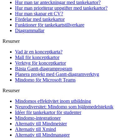
Hur man tar anteckningar med tankekartor?
Hur man prioriterar uppgifter med tankekartor?
Hur man skapar ett CV?
Fördelar med tankekartor
Funktioner för tankekartstillverkare
Diagrammallar
Resurser
Vad är en konceptkarta?
Mall för konceptkartor
Verktyg för konceptkartor
Bästa Gantt-diagramprogram
Planera projekt med Gantt-diagramverktyg
Mindomo för Microsoft Teams
Resurser
Mindomos effektivitet inom utbildning
Neurodiversitet: Mindomo som hjälpmedelsteknik
Idéer för tankekartor för studenter
Mindomo-integrationer
Alternativ till Mindmeister
Alternativ till Xmind
Alternativ till Mindmanager