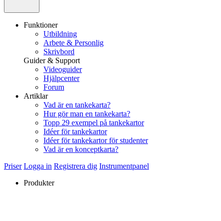
Funktioner
Utbildning
Arbete & Personlig
Skrivbord
Guider & Support
Videoguider
Hjälpcenter
Forum
Artiklar
Vad är en tankekarta?
Hur gör man en tankekarta?
Topp 29 exempel på tankekartor
Idéer för tankekartor
Idéer för tankekartor för studenter
Vad är en konceptkarta?
Priser
Logga in
Registrera dig
Instrumentpanel
Produkter