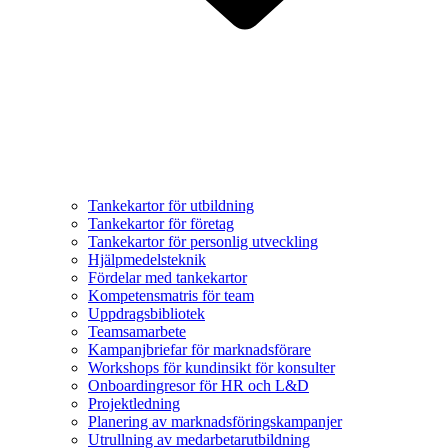
Tankekartor för utbildning
Tankekartor för företag
Tankekartor för personlig utveckling
Hjälpmedelsteknik
Fördelar med tankekartor
Kompetensmatris för team
Uppdragsbibliotek
Teamsamarbete
Kampanjbriefar för marknadsförare
Workshops för kundinsikt för konsulter
Onboardingresor för HR och L&D
Projektledning
Planering av marknadsföringskampanjer
Utrullning av medarbetarutbildning