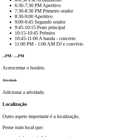
6:30-7:30 PM Aperitivo
7:30-8:30 PM Primeiro orador
8:30-9:00 Aperitivo
9:00-9:45 Segundo orador
9:45-10:15 Prato principal
10:15-10:45 Prémios
10:45-11:00 A banda - concerto
11:00 PM - 1:00 AM DJ e convívio
...PM - ....PM
Acrescentar o horário.
Atividade
Adicionar a atividade.
Localização
Outro aspeto importante é a localização.
Pense num local que: