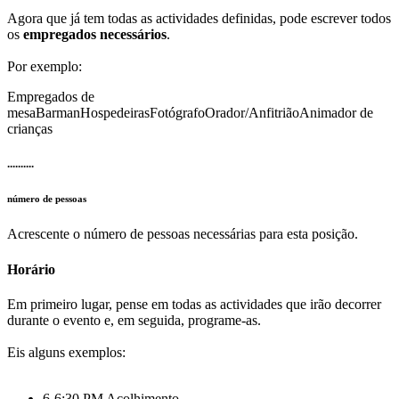
Agora que já tem todas as actividades definidas, pode escrever todos
os
empregados necessários
.
Por exemplo:
Empregados de
mesa
Barman
Hospedeiras
Fotógrafo
Orador/Anfitrião
Animador de
crianças
..........
número de pessoas
Acrescente o número de pessoas necessárias para esta posição.
Horário
Em primeiro lugar, pense em todas as actividades que irão decorrer
durante o evento e, em seguida, programe-as.
Eis alguns exemplos:
6-6:30 PM Acolhimento