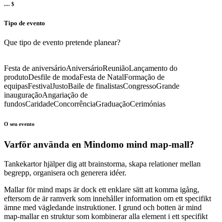
.... $
Tipo de evento
Que tipo de evento pretende planear?
Festa de aniversário
Aniversário
Reunião
Lançamento do
produto
Desfile de moda
Festa de Natal
Formação de
equipas
Festival
Justo
Baile de finalistas
Congresso
Grande
inauguração
Angariação de
fundos
Caridade
Concorrência
Graduação
Cerimónias
O seu evento
Varför använda en Mindomo mind map-mall?
Tankekartor hjälper dig att brainstorma, skapa relationer mellan
begrepp, organisera och generera idéer.
Mallar för mind maps är dock ett enklare sätt att komma igång,
eftersom de är ramverk som innehåller information om ett specifikt
ämne med vägledande instruktioner. I grund och botten är mind
map-mallar en struktur som kombinerar alla element i ett specifikt