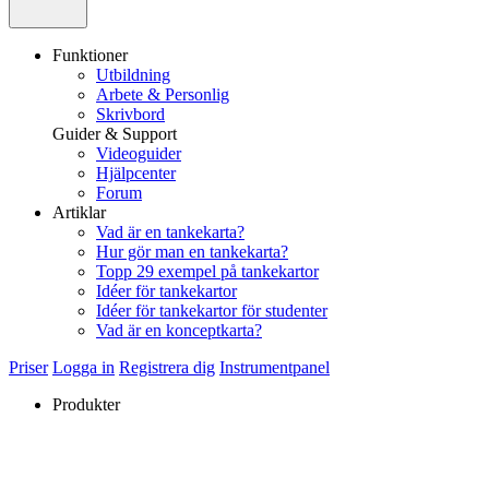
Funktioner
Utbildning
Arbete & Personlig
Skrivbord
Guider & Support
Videoguider
Hjälpcenter
Forum
Artiklar
Vad är en tankekarta?
Hur gör man en tankekarta?
Topp 29 exempel på tankekartor
Idéer för tankekartor
Idéer för tankekartor för studenter
Vad är en konceptkarta?
Priser
Logga in
Registrera dig
Instrumentpanel
Produkter