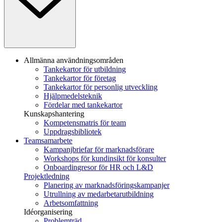
Allmänna användningsområden
Tankekartor för utbildning
Tankekartor för företag
Tankekartor för personlig utveckling
Hjälpmedelsteknik
Fördelar med tankekartor
Kunskapshantering
Kompetensmatris för team
Uppdragsbibliotek
Teamsamarbete
Kampanjbriefar för marknadsförare
Workshops för kundinsikt för konsulter
Onboardingresor för HR och L&D
Projektledning
Planering av marknadsföringskampanjer
Utrullning av medarbetarutbildning
Arbetsomfattning
Idéorganisering
Problemträd