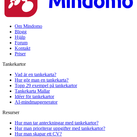
Om Mindomo
Blogg
Hjälp
Forum
Kontakt
Priser
Tankekartor
Vad är en tankekarta?
Hur gör man en tankekarta?
Topp 29 exempel på tankekartor
Tankekarta Mallar
Idéer för tankekartor
AI-mindmapgenerator
Resurser
Hur man tar anteckningar med tankekartor?
Hur man prioriterar uppgifter med tankekartor?
Hur man skapar ett CV?