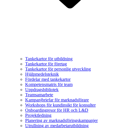
Tankekartor för utbildning
Tankekartor för företag
Tankekartor för personlig utveckling
Hjälpmedelsteknik
Fördelar med tankekartor
Kompetensmatris för team
Uppdragsbibliotek
Teamsamarbete
Kampanjbriefar för marknadsförare
Workshops för kundinsikt för konsulter
Onboardingresor för HR och L&D
Projektledning
Planering av marknadsföringskampanjer
Utrullning av medarbetarutbildning