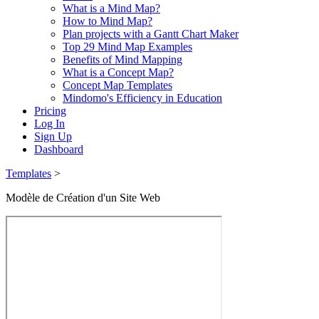
What is a Mind Map?
How to Mind Map?
Plan projects with a Gantt Chart Maker
Top 29 Mind Map Examples
Benefits of Mind Mapping
What is a Concept Map?
Concept Map Templates
Mindomo's Efficiency in Education
Pricing
Log In
Sign Up
Dashboard
Templates
>
Modèle de Création d'un Site Web