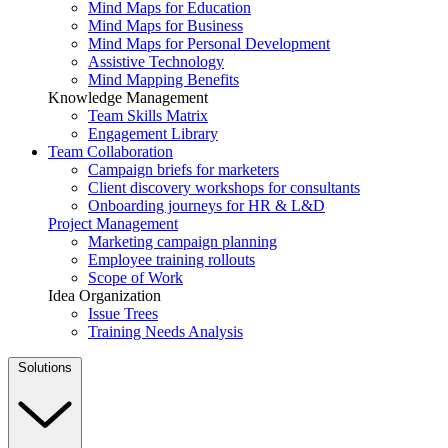
Mind Maps for Education
Mind Maps for Business
Mind Maps for Personal Development
Assistive Technology
Mind Mapping Benefits
Knowledge Management
Team Skills Matrix
Engagement Library
Team Collaboration
Campaign briefs for marketers
Client discovery workshops for consultants
Onboarding journeys for HR & L&D
Project Management
Marketing campaign planning
Employee training rollouts
Scope of Work
Idea Organization
Issue Trees
Training Needs Analysis
Solutions