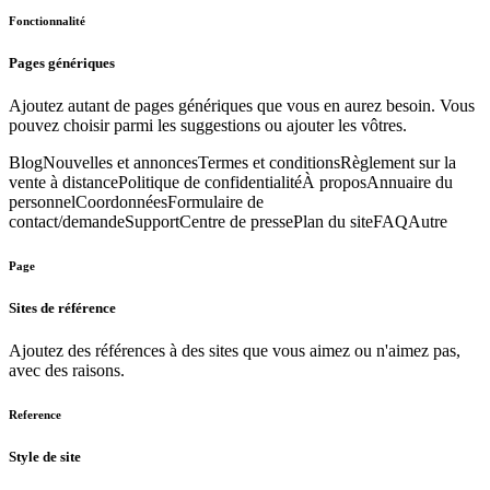
Fonctionnalité
Pages génériques
Ajoutez autant de pages génériques que vous en aurez besoin. Vous
pouvez choisir parmi les suggestions ou ajouter les vôtres.
Blog
Nouvelles et annonces
Termes et conditions
Règlement sur la
vente à distance
Politique de confidentialité
À propos
Annuaire du
personnel
Coordonnées
Formulaire de
contact/demande
Support
Centre de presse
Plan du site
FAQ
Autre
Page
Sites de référence
Ajoutez des références à des sites que vous aimez ou n'aimez pas,
avec des raisons.
Reference
Style de site