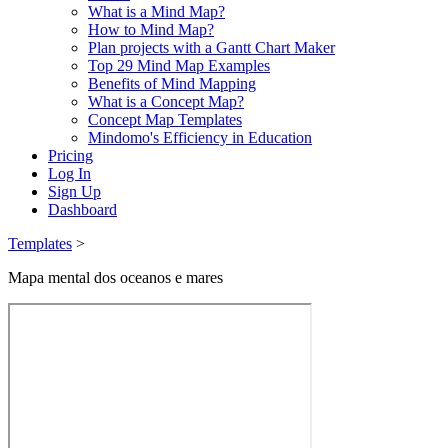
What is a Mind Map?
How to Mind Map?
Plan projects with a Gantt Chart Maker
Top 29 Mind Map Examples
Benefits of Mind Mapping
What is a Concept Map?
Concept Map Templates
Mindomo's Efficiency in Education
Pricing
Log In
Sign Up
Dashboard
Templates
>
Mapa mental dos oceanos e mares