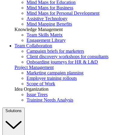
Mind Maps for Education
Mind Maps for Business
Mind Maps for Personal Development
Assistive Technology
Mind Mapping Benefits
Knowledge Management
Team Skills Matrix
Engagement Library
Team Collaboration
Campaign briefs for marketers
Client discovery workshops for consultants
Onboarding journeys for HR & L&D
Project Management
Marketing campaign planning
Employee training rollouts
Scope of Work
Idea Organization
Issue Trees
Training Needs Analysis
Solutions