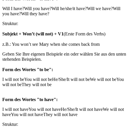
Will I have?
Will you have?
Will he/she/it have?
Will we have?
Will
you have?
Will they have?
Struktur:
Subjekt + Won’t (will not) + V1
(Erste Form des Verbs)
z.B.: You won’t see Mary when she comes back from
Geben Sie Ihre eigenen Beispiele ein oder wählen Sie aus den unten
stehenden Beispielen.
Form des Wortes "to be":
I will not be
You will not be
He/She/It will not be
We will not be
You
will not be
They will not be
Form des Wortes "to have":
I will not have
You will not have
He/She/It will not have
We will not
have
You will not have
They will not have
Struktur: