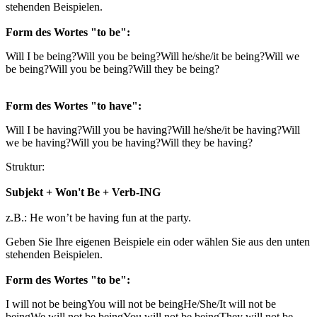
stehenden Beispielen.
Form des Wortes "to be":
Will I be being?
Will you be being?
Will he/she/it be being?
Will we
be being?
Will you be being?
Will they be being?
Form des Wortes "to have":
Will I be having?
Will you be having?
Will he/she/it be having?
Will
we be having?
Will you be having?
Will they be having?
Struktur:
Subjekt + Won't Be + Verb-ING
z.B.: He won’t be having fun at the party.
Geben Sie Ihre eigenen Beispiele ein oder wählen Sie aus den unten
stehenden Beispielen.
Form des Wortes "to be":
I will not be being
You will not be being
He/She/It will not be
being
We will not be being
You will not be being
They will not be