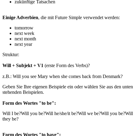
zukünftige Tatsachen
Einige Adverbien
, die mit Future Simple verwendet werden:
tomorrow
next week
next month
next year
Struktur:
Will + Subjekt + V1
(erste Form des Verbs)?
z.B.: Will you see Mary when she comes back from Denmark?
Geben Sie Ihre eigenen Beispiele ein oder wählen Sie aus den unten
stehenden Beispielen.
Form des Wortes "to be":
Will I be?
Will you be?
Will he/she/it be?
Will we be?
Will you be?
Will
they be?
Form des Wortes "to have":