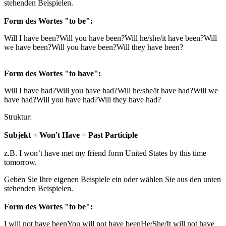
stehenden Beispielen.
Form des Wortes "to be":
Will I have been?
Will you have been?
Will he/she/it have been?
Will
we have been?
Will you have been?
Will they have been?
Form des Wortes "to have":
Will I have had?
Will you have had?
Will he/she/it have had?
Will we
have had?
Will you have had?
Will they have had?
Struktur:
Subjekt + Won't Have + Past Participle
z.B. I won’t have met my friend form United States by this time
tomorrow.
Geben Sie Ihre eigenen Beispiele ein oder wählen Sie aus den unten
stehenden Beispielen.
Form des Wortes "to be":
I will not have been
You will not have been
He/She/It will not have