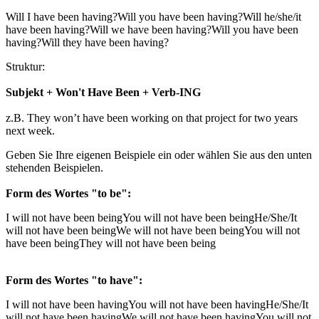
Will I have been having?
Will you have been having?
Will he/she/it
have been having?
Will we have been having?
Will you have been
having?
Will they have been having?
Struktur:
Subjekt + Won't Have Been + Verb-ING
z.B. They won’t have been working on that project for two years
next week.
Geben Sie Ihre eigenen Beispiele ein oder wählen Sie aus den unten
stehenden Beispielen.
Form des Wortes "to be":
I will not have been being
You will not have been being
He/She/It
will not have been being
We will not have been being
You will not
have been being
They will not have been being
Form des Wortes "to have":
I will not have been having
You will not have been having
He/She/It
will not have been having
We will not have been having
You will not