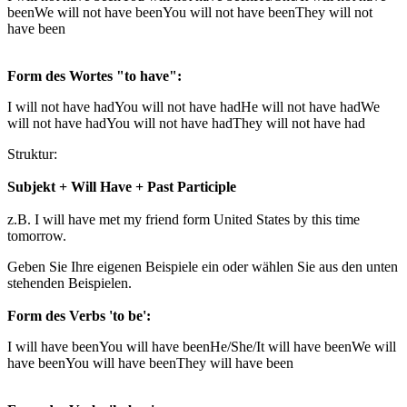
been
We will not have been
You will not have been
They will not
have been
Form des Wortes "to have":
I will not have had
You will not have had
He will not have had
We
will not have had
You will not have had
They will not have had
Struktur:
Subjekt + Will Have + Past Participle
z.B. I will have met my friend form United States by this time
tomorrow.
Geben Sie Ihre eigenen Beispiele ein oder wählen Sie aus den unten
stehenden Beispielen.
Form des Verbs 'to be':
I will have been
You will have been
He/She/It will have been
We will
have been
You will have been
They will have been