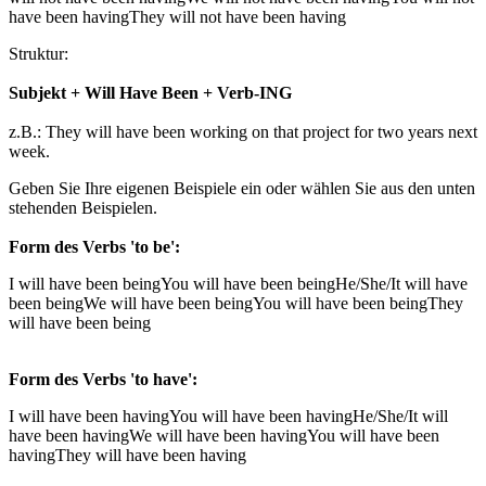
have been having
They will not have been having
Struktur:
Subjekt + Will Have Been + Verb-ING
z.B.: They will have been working on that project for two years next
week.
Geben Sie Ihre eigenen Beispiele ein oder wählen Sie aus den unten
stehenden Beispielen.
Form des Verbs 'to be':
I will have been being
You will have been being
He/She/It will have
been being
We will have been being
You will have been being
They
will have been being
Form des Verbs 'to have':
I will have been having
You will have been having
He/She/It will
have been having
We will have been having
You will have been
having
They will have been having