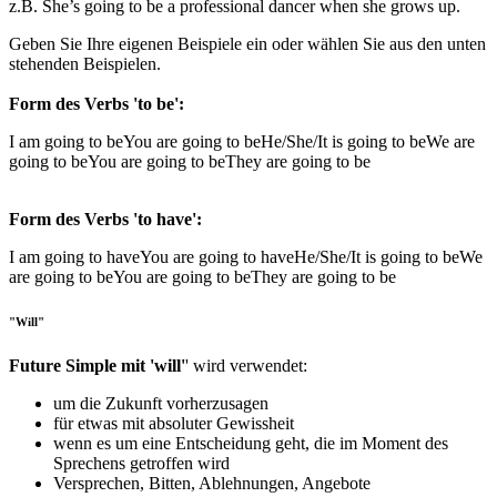
z.B. She’s going to be a professional dancer when she grows up.
Geben Sie Ihre eigenen Beispiele ein oder wählen Sie aus den unten
stehenden Beispielen.
Form des Verbs 'to be':
I am going to be
You are going to be
He/She/It is going to be
We are
going to be
You are going to be
They are going to be
Form des Verbs 'to have':
I am going to have
You are going to have
He/She/It is going to be
We
are going to be
You are going to be
They are going to be
"Will"
Future Simple mit 'will'
' wird verwendet:
um die Zukunft vorherzusagen
für etwas mit absoluter Gewissheit
wenn es um eine Entscheidung geht, die im Moment des
Sprechens getroffen wird
Versprechen, Bitten, Ablehnungen, Angebote