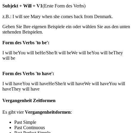
Subjekt + Will + V1
(Erste Form des Verbs)
z.B.: I will see Mary when she comes back from Denmark.
Geben Sie Ihre eigenen Beispiele ein oder wählen Sie aus den unten
stehenden Beispielen.
Form des Verbs 'to be':
I will be
You will be
He/She/It will be
We will be
You will be
They
will be
Form des Verbs 'to have':
I will have
You will have
He/She/it will have
We will have
You will
have
They will have
Vergangenheit Zeitformen
Es gibt vier
Vergangenheitsformen
:
Past Simple
Past Continuous
Past Perfect Simple