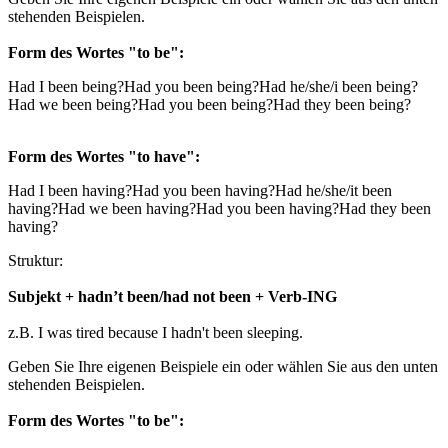
stehenden Beispielen.
Form des Wortes "to be":
Had I been being?
Had you been being?
Had he/she/i been being?
Had we been being?
Had you been being?
Had they been being?
Form des Wortes "to have":
Had I been having?
Had you been having?
Had he/she/it been
having?
Had we been having?
Had you been having?
Had they been
having?
Struktur:
Subjekt + hadn’t been/had not been + Verb-ING
z.B. I was tired because I hadn't been sleeping.
Geben Sie Ihre eigenen Beispiele ein oder wählen Sie aus den unten
stehenden Beispielen.
Form des Wortes "to be":