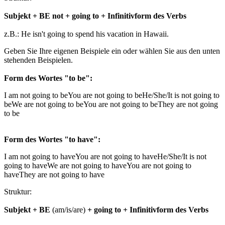
Subjekt + BE not + going to + Infinitivform des Verbs
z.B.: He isn't going to spend his vacation in Hawaii.
Geben Sie Ihre eigenen Beispiele ein oder wählen Sie aus den unten
stehenden Beispielen.
Form des Wortes "to be":
I am not going to be
You are not going to be
He/She/It is not going to
be
We are not going to be
You are not going to be
They are not going
to be
Form des Wortes "to have":
I am not going to have
You are not going to have
He/She/It is not
going to have
We are not going to have
You are not going to
have
They are not going to have
Struktur:
Subjekt + BE
(am/is/are)
+ going to + Infinitivform des Verbs