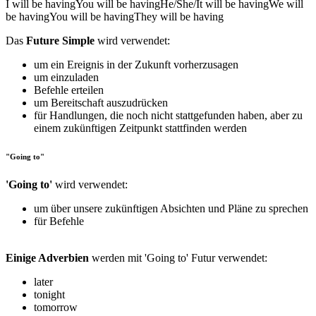
I will be having
You will be having
He/She/It will be having
We will
be having
You will be having
They will be having
Das
Future Simple
wird verwendet:
um ein Ereignis in der Zukunft vorherzusagen
um einzuladen
Befehle erteilen
um Bereitschaft auszudrücken
für Handlungen, die noch nicht stattgefunden haben, aber zu
einem zukünftigen Zeitpunkt stattfinden werden
"Going to"
'Going to'
wird verwendet:
um über unsere zukünftigen Absichten und Pläne zu sprechen
für Befehle
Einige Adverbien
werden mit 'Going to' Futur verwendet:
later
tonight
tomorrow