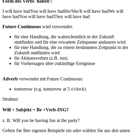
Form des Verbs 'haben':
I will have had
You will have had
He/She/It will have had
We will
have had
You will have had
They will have had
Future Continuous
wird verwendet:
für eine Handlung, die wahrscheinlich in der Zukunft
stattfinden und für eine erwartete Zeitspanne andauern wird
für eine Handlung, die zu einem bestimmten Zeitpunkt in der
Zukunft stattfinden wird
für Aktionsverben (z.B. run)
für Vorhersagen über zukünftige Ereignisse
Adverb
verwendet mit Future Continuous:
tomorrow (e.g. tomorrow at 5 o'clock)
Struktur:
Will + Subjekt + Be +Verb-ING?
z. B. Will you be having fun at the party?
Geben Sie Ihre eigenen Beispiele ein oder wählen Sie aus den unten