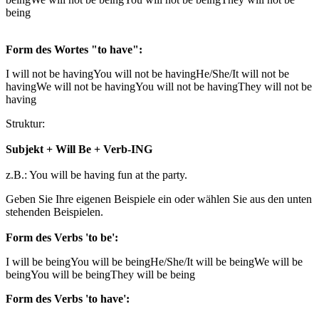
being
Form des Wortes "to have":
I will not be having
You will not be having
He/She/It will not be
having
We will not be having
You will not be having
They will not be
having
Struktur:
Subjekt + Will Be + Verb-ING
z.B.: You will be having fun at the party.
Geben Sie Ihre eigenen Beispiele ein oder wählen Sie aus den unten
stehenden Beispielen.
Form des Verbs 'to be':
I will be being
You will be being
He/She/It will be being
We will be
being
You will be being
They will be being
Form des Verbs 'to have':