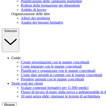
Pianificazione delle campagne marketing
Rollout della formazione dei dipendenti
Ambito di lavoro
Organizzazione delle idee
Alberi dei problemi
Analisi dei bisogni formativi
Soluzioni
Guide
Creare presentazioni con le mappe concettuali
Come imparare con le mappe concettuali
Pianificare e organizzare con le mappe concettuali
Come dare priorità ai compiti con le mappe concettuali
Prendere appunti con le mappe concettuali
Storie reali dei clienti
Scalare contenuti formativi per 11.000 medici
Flusso di lavoro di team: dalla prova a indispensabile in 
10 anni senza slide: ripensare le lezioni di architettura
Risorse