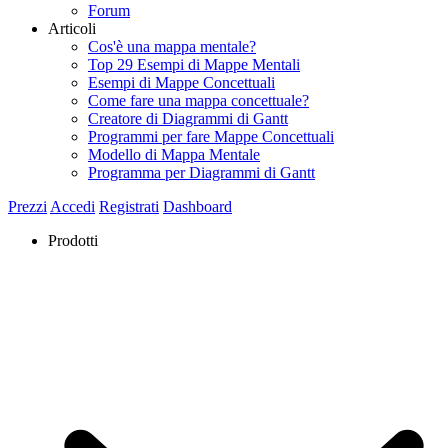
Forum
Articoli
Cos'è una mappa mentale?
Top 29 Esempi di Mappe Mentali
Esempi di Mappe Concettuali
Come fare una mappa concettuale?
Creatore di Diagrammi di Gantt
Programmi per fare Mappe Concettuali
Modello di Mappa Mentale
Programma per Diagrammi di Gantt
Prezzi
Accedi
Registrati
Dashboard
Prodotti