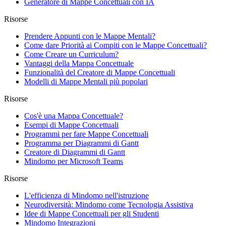
Generatore di Mappe Concettuali con IA
Risorse
Prendere Appunti con le Mappe Mentali?
Come dare Priorità ai Compiti con le Mappe Concettuali?
Come Creare un Curriculum?
Vantaggi della Mappa Concettuale
Funzionalità del Creatore di Mappe Concettuali
Modelli di Mappe Mentali più popolari
Risorse
Cos'è una Mappa Concettuale?
Esempi di Mappe Concettuali
Programmi per fare Mappe Concettuali
Programma per Diagrammi di Gantt
Creatore di Diagrammi di Gantt
Mindomo per Microsoft Teams
Risorse
L'efficienza di Mindomo nell'istruzione
Neurodiversità: Mindomo come Tecnologia Assistiva
Idee di Mappe Concettuali per gli Studenti
Mindomo Integrazioni