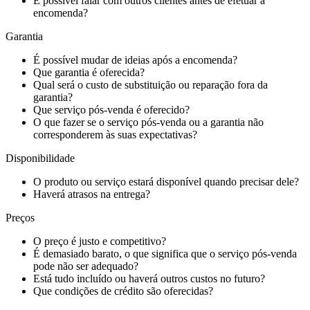
É possível falar com outros clientes antes de efetuar a
encomenda?
Garantia
É possível mudar de ideias após a encomenda?
Que garantia é oferecida?
Qual será o custo de substituição ou reparação fora da
garantia?
Que serviço pós-venda é oferecido?
O que fazer se o serviço pós-venda ou a garantia não
corresponderem às suas expectativas?
Disponibilidade
O produto ou serviço estará disponível quando precisar dele?
Haverá atrasos na entrega?
Preços
O preço é justo e competitivo?
É demasiado barato, o que significa que o serviço pós-venda
pode não ser adequado?
Está tudo incluído ou haverá outros custos no futuro?
Que condições de crédito são oferecidas?