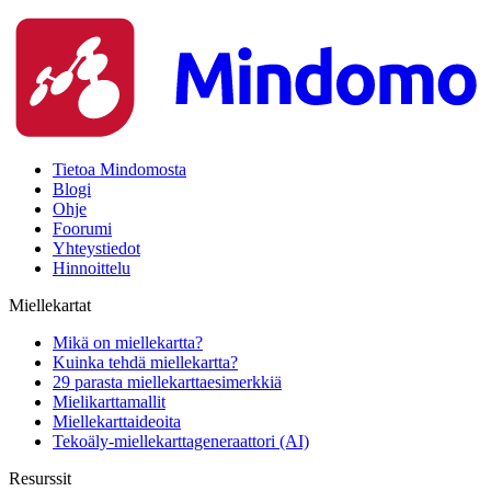
Tietoa Mindomosta
Blogi
Ohje
Foorumi
Yhteystiedot
Hinnoittelu
Miellekartat
Mikä on miellekartta?
Kuinka tehdä miellekartta?
29 parasta miellekarttaesimerkkiä
Mielikarttamallit
Miellekarttaideoita
Tekoäly-miellekarttageneraattori (AI)
Resurssit