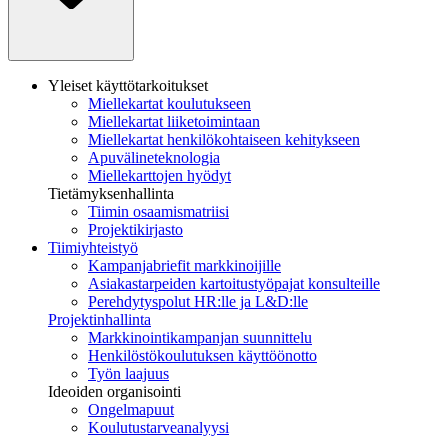
Yleiset käyttötarkoitukset
Miellekartat koulutukseen
Miellekartat liiketoimintaan
Miellekartat henkilökohtaiseen kehitykseen
Apuvälineteknologia
Miellekarttojen hyödyt
Tietämyksenhallinta
Tiimin osaamismatriisi
Projektikirjasto
Tiimiyhteistyö
Kampanjabriefit markkinoijille
Asiakastarpeiden kartoitustyöpajat konsulteille
Perehdytyspolut HR:lle ja L&D:lle
Projektinhallinta
Markkinointikampanjan suunnittelu
Henkilöstökoulutuksen käyttöönotto
Työn laajuus
Ideoiden organisointi
Ongelmapuut
Koulutustarveanalyysi