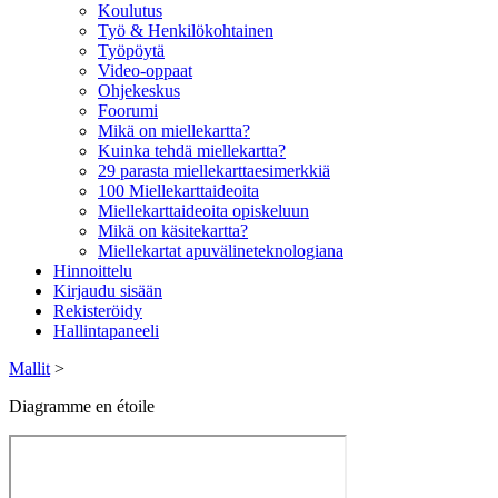
Koulutus
Työ & Henkilökohtainen
Työpöytä
Video-oppaat
Ohjekeskus
Foorumi
Mikä on miellekartta?
Kuinka tehdä miellekartta?
29 parasta miellekarttaesimerkkiä
100 Miellekarttaideoita
Miellekarttaideoita opiskeluun
Mikä on käsitekartta?
Miellekartat apuvälineteknologiana
Hinnoittelu
Kirjaudu sisään
Rekisteröidy
Hallintapaneeli
Mallit
>
Diagramme en étoile