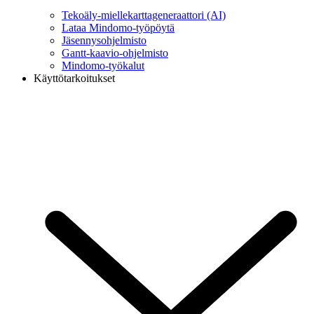
Tekoäly-miellekarttageneraattori (AI)
Lataa Mindomo-työpöytä
Jäsennysohjelmisto
Gantt-kaavio-ohjelmisto
Mindomo-työkalut
Käyttötarkoitukset