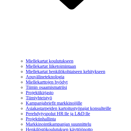
Miellekartat koulutukseen
Miellekartat liiketoimintaan
Miellekartat henkilökohtaiseen kehitykseen
Apuvälineteknologia
Miellekarttojen hyödyt
Tiimin osaamismatriisi
Projektikirjasto
Tiimiyhteistyö
Kampanjabriefit markkinoijille
Asiakastarpeiden kartoitustyöpajat konsulteille
Perehdytyspolut HR:lle ja L&D:lle
Projektinhallinta
Markkinointikampanjan suunnittelu
Henkilöstökoulutuksen käyttöönotto