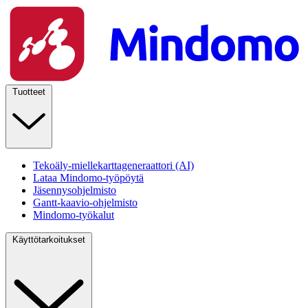
Tuotteet
Tekoäly-miellekarttageneraattori (AI)
Lataa Mindomo-työpöytä
Jäsennysohjelmisto
Gantt-kaavio-ohjelmisto
Mindomo-työkalut
Käyttötarkoitukset