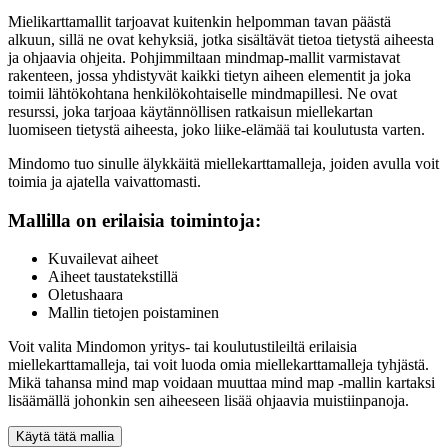
Mielikarttamallit tarjoavat kuitenkin helpomman tavan päästä
alkuun, sillä ne ovat kehyksiä, jotka sisältävät tietoa tietystä aiheesta
ja ohjaavia ohjeita. Pohjimmiltaan mindmap-mallit varmistavat
rakenteen, jossa yhdistyvät kaikki tietyn aiheen elementit ja joka
toimii lähtökohtana henkilökohtaiselle mindmapillesi. Ne ovat
resurssi, joka tarjoaa käytännöllisen ratkaisun miellekartan
luomiseen tietystä aiheesta, joko liike-elämää tai koulutusta varten.
Mindomo tuo sinulle älykkäitä miellekarttamalleja, joiden avulla voit
toimia ja ajatella vaivattomasti.
Mallilla on erilaisia toimintoja:
Kuvailevat aiheet
Aiheet taustatekstillä
Oletushaara
Mallin tietojen poistaminen
Voit valita Mindomon yritys- tai koulutustileiltä erilaisia
miellekarttamalleja, tai voit luoda omia miellekarttamalleja tyhjästä.
Mikä tahansa mind map voidaan muuttaa mind map -mallin kartaksi
lisäämällä johonkin sen aiheeseen lisää ohjaavia muistiinpanoja.
Käytä tätä mallia