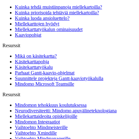
Kuinka tehdä muistiinpanoja miellekartoilla?
Kuinka priorisoida tehtäviä miellekartoilla?
Kuinka luoda ansioluettelo?
Miellekarttojen hyödyt
Miellekarttatyökalun ominaisuudet
Kaaviopohjat
Resurssit
Mikä on käsitekartta?
Käsitekarttapohja
Käsitekarttatyökalu
Parhaat Gantt-kaavio-ohjelmat
Suunnittele projekteja Gantt-kaaviotyökalulla
Mindomo Microsoft Teamsille
Resurssit
Mindomon tehokkuus koulutuksessa
Neurodiversiteetti: Mindomo apuvälineteknologiana
Miellekarttaideoita opiskelijoille
Mindomon Integraatiot
Vaihtoehto Mindmeisterille
Vaihtoehto Xmindille
Vaihtoehto Mindmanagerille