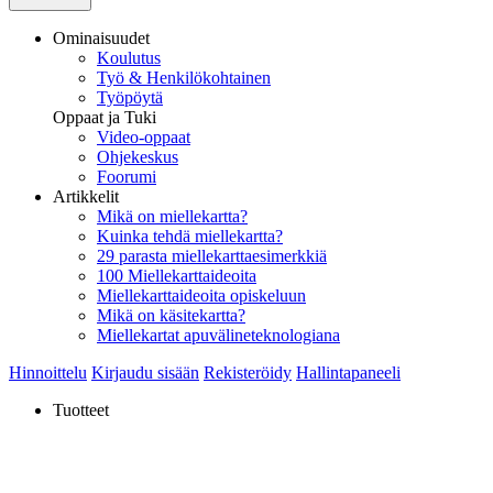
Ominaisuudet
Koulutus
Työ & Henkilökohtainen
Työpöytä
Oppaat ja Tuki
Video-oppaat
Ohjekeskus
Foorumi
Artikkelit
Mikä on miellekartta?
Kuinka tehdä miellekartta?
29 parasta miellekarttaesimerkkiä
100 Miellekarttaideoita
Miellekarttaideoita opiskeluun
Mikä on käsitekartta?
Miellekartat apuvälineteknologiana
Hinnoittelu
Kirjaudu sisään
Rekisteröidy
Hallintapaneeli
Tuotteet