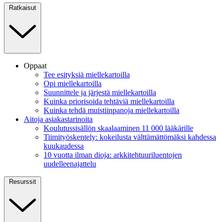
Ratkaisut
Oppaat
Tee esityksiä miellekartoilla
Opi miellekartoilla
Suunnittele ja järjestä miellekartoilla
Kuinka priorisoida tehtäviä miellekartoilla
Kuinka tehdä muistiinpanoja miellekartoilla
Aitoja asiakastarinoita
Koulutussisällön skaalaaminen 11 000 lääkärille
Tiimityöskentely: kokeilusta välttämättömäksi kahdessa
kuukaudessa
10 vuotta ilman dioja: arkkitehtuuriluentojen
uudelleenajattelu
Resurssit