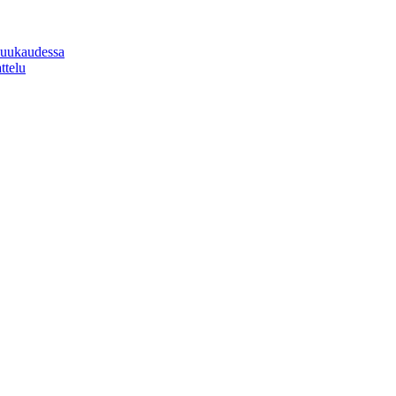
 kuukaudessa
ttelu