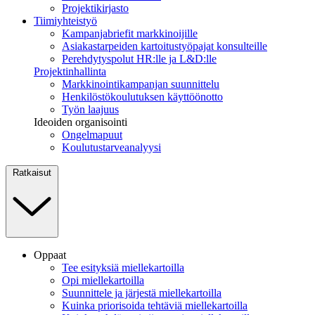
Projektikirjasto
Tiimiyhteistyö
Kampanjabriefit markkinoijille
Asiakastarpeiden kartoitustyöpajat konsulteille
Perehdytyspolut HR:lle ja L&D:lle
Projektinhallinta
Markkinointikampanjan suunnittelu
Henkilöstökoulutuksen käyttöönotto
Työn laajuus
Ideoiden organisointi
Ongelmapuut
Koulutustarveanalyysi
Ratkaisut
Oppaat
Tee esityksiä miellekartoilla
Opi miellekartoilla
Suunnittele ja järjestä miellekartoilla
Kuinka priorisoida tehtäviä miellekartoilla