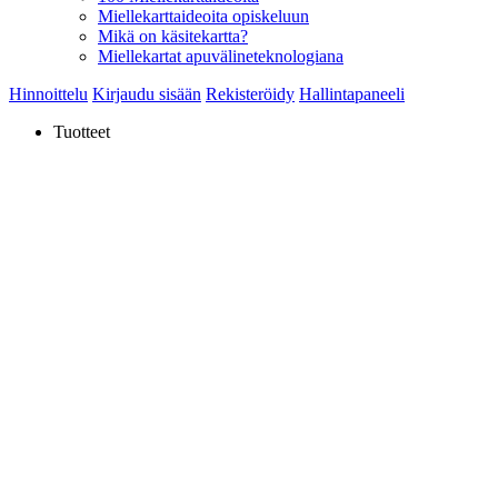
Miellekarttaideoita opiskeluun
Mikä on käsitekartta?
Miellekartat apuvälineteknologiana
Hinnoittelu
Kirjaudu sisään
Rekisteröidy
Hallintapaneeli
Tuotteet