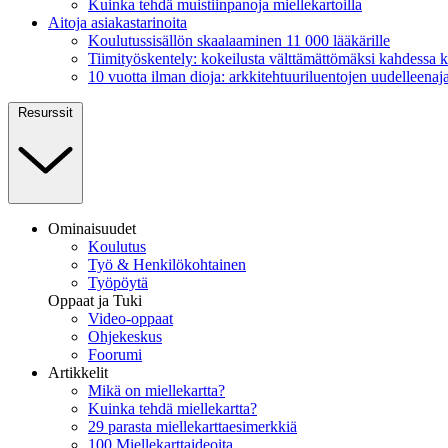
Kuinka tehdä muistiinpanoja miellekartoilla
Aitoja asiakastarinoita
Koulutussisällön skaalaaminen 11 000 lääkärille
Tiimityöskentely: kokeilusta välttämättömäksi kahdessa
10 vuotta ilman dioja: arkkitehtuuriluentojen uudelleenaja
Resurssit
Ominaisuudet
Koulutus
Työ & Henkilökohtainen
Työpöytä
Oppaat ja Tuki
Video-oppaat
Ohjekeskus
Foorumi
Artikkelit
Mikä on miellekartta?
Kuinka tehdä miellekartta?
29 parasta miellekarttaesimerkkiä
100 Miellekarttaideoita