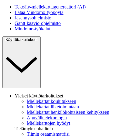
Tekoäly-miellekarttageneraattori (AI)
Lataa Mindomo-työpöytä
Jäsennysohjelmisto
Gantt-kaavio-ohjelmisto
Mindomo-työkalut
Käyttötarkoitukset
Yleiset käyttötarkoitukset
Miellekartat koulutukseen
Miellekartat liiketoimintaan
Miellekartat henkilökohtaiseen kehitykseen
Apuvälineteknologia
Miellekarttojen hyödyt
Tietämyksenhallinta
Tiimin osaamismatriisi