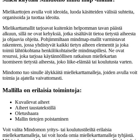
Mielikarttojen avulla voit ideoida, luoda käsitteiden välisiä suhteita,
organisoida ja tuottaa ideoita.
Mielikarttamallit tarjoavat kuitenkin helpomman tavan päästä
alkuun, sillä ne ovat kehyksiä, jotka sisältävät tietoa tietystä aiheesta
ja ohjaavia ohjeita. Pohjimmiltaan mindmap-mallit varmistavat
rakenteen, jossa yhdistyvät kaikki tietyn aiheen elementit ja joka
toimii lähtökohtana henkilökohtaiselle mindmapillesi. Ne ovat
resurssi, joka tarjoaa käytännöllisen ratkaisun miellekartan
luomiseen tietystä aiheesta, joko liike-elämää tai koulutusta varten.
Mindomo tuo sinulle älykkäitä miellekarttamalleja, joiden avulla voit
toimia ja ajatella vaivattomasti.
Mallilla on erilaisia toimintoja:
Kuvailevat aiheet
Aiheet taustatekstillä
Oletushaara
Mallin tietojen poistaminen
Voit valita Mindomon yritys- tai koulutustileiltä erilaisia
miellekarttamalleja, tai voit luoda omia miellekarttamalleja tyhjästä.