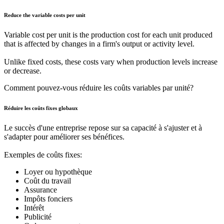
Reduce the variable costs per unit
Variable cost per unit is the production cost for each unit produced
that is affected by changes in a firm's output or activity level.
Unlike fixed costs, these costs vary when production levels increase
or decrease.
Comment pouvez-vous réduire les coûts variables par unité?
Réduire les coûts fixes globaux
Le succès d'une entreprise repose sur sa capacité à s'ajuster et à
s'adapter pour améliorer ses bénéfices.
Exemples de coûts fixes:
Loyer ou hypothèque
Coût du travail
Assurance
Impôts fonciers
Intérêt
Publicité