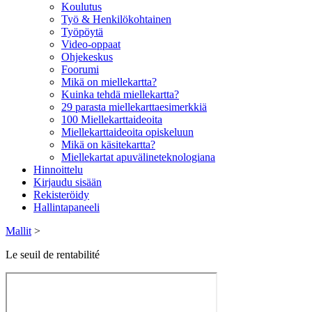
Koulutus
Työ & Henkilökohtainen
Työpöytä
Video-oppaat
Ohjekeskus
Foorumi
Mikä on miellekartta?
Kuinka tehdä miellekartta?
29 parasta miellekarttaesimerkkiä
100 Miellekarttaideoita
Miellekarttaideoita opiskeluun
Mikä on käsitekartta?
Miellekartat apuvälineteknologiana
Hinnoittelu
Kirjaudu sisään
Rekisteröidy
Hallintapaneeli
Mallit
>
Le seuil de rentabilité