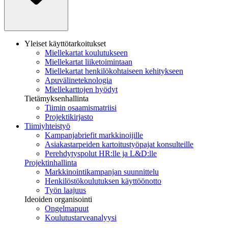
Yleiset käyttötarkoitukset
Miellekartat koulutukseen
Miellekartat liiketoimintaan
Miellekartat henkilökohtaiseen kehitykseen
Apuvälineteknologia
Miellekarttojen hyödyt
Tietämyksenhallinta
Tiimin osaamismatriisi
Projektikirjasto
Tiimiyhteistyö
Kampanjabriefit markkinoijille
Asiakastarpeiden kartoitustyöpajat konsulteille
Perehdytyspolut HR:lle ja L&D:lle
Projektinhallinta
Markkinointikampanjan suunnittelu
Henkilöstökoulutuksen käyttöönotto
Työn laajuus
Ideoiden organisointi
Ongelmapuut
Koulutustarveanalyysi