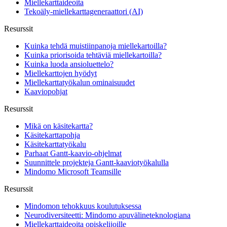
Miellekarttaideoita
Tekoäly-miellekarttageneraattori (AI)
Resurssit
Kuinka tehdä muistiinpanoja miellekartoilla?
Kuinka priorisoida tehtäviä miellekartoilla?
Kuinka luoda ansioluettelo?
Miellekarttojen hyödyt
Miellekarttatyökalun ominaisuudet
Kaaviopohjat
Resurssit
Mikä on käsitekartta?
Käsitekarttapohja
Käsitekarttatyökalu
Parhaat Gantt-kaavio-ohjelmat
Suunnittele projekteja Gantt-kaaviotyökalulla
Mindomo Microsoft Teamsille
Resurssit
Mindomon tehokkuus koulutuksessa
Neurodiversiteetti: Mindomo apuvälineteknologiana
Miellekarttaideoita opiskelijoille