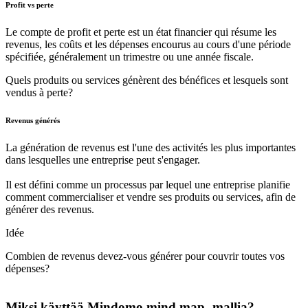
Profit vs perte
Le compte de profit et perte est un état financier qui résume les
revenus, les coûts et les dépenses encourus au cours d'une période
spécifiée, généralement un trimestre ou une année fiscale.
Quels produits ou services génèrent des bénéfices et lesquels sont
vendus à perte?
Revenus générés
La génération de revenus est l'une des activités les plus importantes
dans lesquelles une entreprise peut s'engager.
Il est défini comme un processus par lequel une entreprise planifie
comment commercialiser et vendre ses produits ou services, afin de
générer des revenus.
Idée
Combien de revenus devez-vous générer pour couvrir toutes vos
dépenses?
Miksi käyttää Mindomo mind map -mallia?