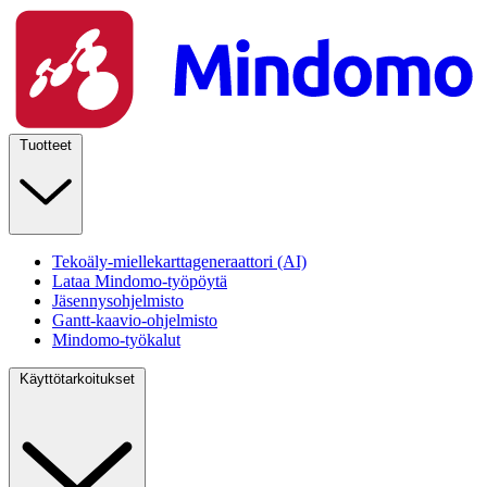
Tuotteet
Tekoäly-miellekarttageneraattori (AI)
Lataa Mindomo-työpöytä
Jäsennysohjelmisto
Gantt-kaavio-ohjelmisto
Mindomo-työkalut
Käyttötarkoitukset