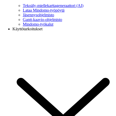
Tekoäly-miellekarttageneraattori (AI)
Lataa Mindomo-työpöytä
Jäsennysohjelmisto
Gantt-kaavio-ohjelmisto
Mindomo-työkalut
Käyttötarkoitukset