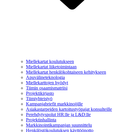
Miellekartat koulutukseen
Miellekartat liiketoimintaan
Miellekartat henkilökohtaiseen kehitykseen
Apuvälineteknologia
Miellekarttojen hyödyt
Tiimin osaamismatriisi
Projektikirjasto
Tiimiyhteistyö
Kampanjabriefit markkinoijille
Asiakastarpeiden kartoitustyöpajat konsulteille
Perehdytyspolut HR:lle ja L&D:lle
Projektinhallinta
Markkinointikampanjan suunnittelu
Henkilöstökoulutuksen käyttöönotto