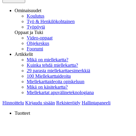
Ominaisuudet
Koulutus
Työ & Henkilökohtainen
Työpöytä
Oppaat ja Tuki
Video-oppaat
Ohjekeskus
Foorumi
Artikkelit
Mikä on miellekartta?
Kuinka tehdä miellekartta?
29 parasta miellekarttaesimerkkiä
100 Miellekarttaideoita
Miellekarttaideoita opiskeluun
Mikä on käsitekartta?
Miellekartat apuvälineteknologiana
Hinnoittelu
Kirjaudu sisään
Rekisteröidy
Hallintapaneeli
Tuotteet