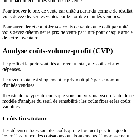
un impact direct sur les volumes de vente.
Pour trouver le prix de vente par unité à partir du compte de résultat,
vous devez diviser les ventes par le nombre d'unités vendues.
Pour surveiller et contrôler vos coûts de vente ou le coût par unité,
vous devez déterminer le prix de vente par unité pour chaque article
de votre inventaire.
Analyse coûts-volume-profit (CVP)
Le profit et la perte sont liés au revenu total, aux coûts et aux
dépenses.
Le revenu total est simplement le prix multiplié par le nombre
d'unités vendues.
Il existe deux types de coûts que vous pouvez analyser à l'aide de ce
modèle d'analyse du seuil de rentabilité : les coûts fixes et les coûts
variables.
Coûts fixes totaux
Les dépenses fixes sont des coûts qui ne fluctuent pas, tels que le
loyer, l'assurance, les cotisations ou abonnements, l'amortissement,