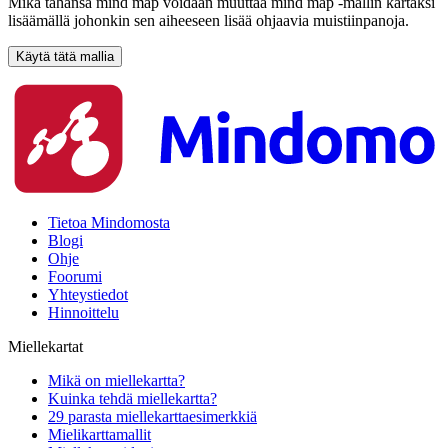
Mikä tahansa mind map voidaan muuttaa mind map -mallin kartaksi
lisäämällä johonkin sen aiheeseen lisää ohjaavia muistiinpanoja.
Käytä tätä mallia
Tietoa Mindomosta
Blogi
Ohje
Foorumi
Yhteystiedot
Hinnoittelu
Miellekartat
Mikä on miellekartta?
Kuinka tehdä miellekartta?
29 parasta miellekarttaesimerkkiä
Mielikarttamallit