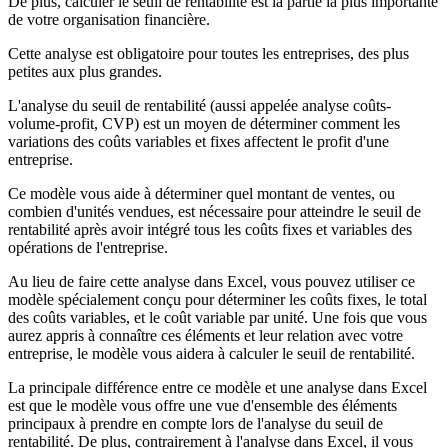
De plus, calculer le seuil de rentabilité est la partie la plus importante
de votre organisation financière.
Cette analyse est obligatoire pour toutes les entreprises, des plus
petites aux plus grandes.
L'analyse du seuil de rentabilité (aussi appelée analyse coûts-
volume-profit, CVP) est un moyen de déterminer comment les
variations des coûts variables et fixes affectent le profit d'une
entreprise.
Ce modèle vous aide à déterminer quel montant de ventes, ou
combien d'unités vendues, est nécessaire pour atteindre le seuil de
rentabilité après avoir intégré tous les coûts fixes et variables des
opérations de l'entreprise.
Au lieu de faire cette analyse dans Excel, vous pouvez utiliser ce
modèle spécialement conçu pour déterminer les coûts fixes, le total
des coûts variables, et le coût variable par unité. Une fois que vous
aurez appris à connaître ces éléments et leur relation avec votre
entreprise, le modèle vous aidera à calculer le seuil de rentabilité.
La principale différence entre ce modèle et une analyse dans Excel
est que le modèle vous offre une vue d'ensemble des éléments
principaux à prendre en compte lors de l'analyse du seuil de
rentabilité. De plus, contrairement à l'analyse dans Excel, il vous