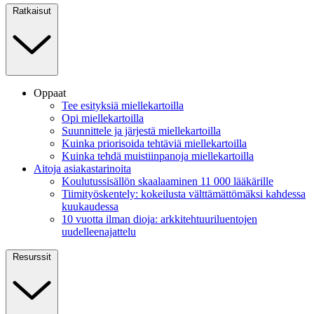
Ratkaisut
Oppaat
Tee esityksiä miellekartoilla
Opi miellekartoilla
Suunnittele ja järjestä miellekartoilla
Kuinka priorisoida tehtäviä miellekartoilla
Kuinka tehdä muistiinpanoja miellekartoilla
Aitoja asiakastarinoita
Koulutussisällön skaalaaminen 11 000 lääkärille
Tiimityöskentely: kokeilusta välttämättömäksi kahdessa
kuukaudessa
10 vuotta ilman dioja: arkkitehtuuriluentojen
uudelleenajattelu
Resurssit