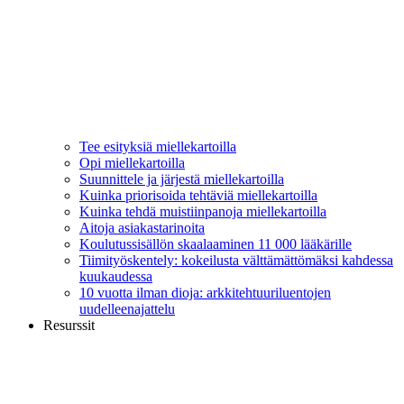
Tee esityksiä miellekartoilla
Opi miellekartoilla
Suunnittele ja järjestä miellekartoilla
Kuinka priorisoida tehtäviä miellekartoilla
Kuinka tehdä muistiinpanoja miellekartoilla
Aitoja asiakastarinoita
Koulutussisällön skaalaaminen 11 000 lääkärille
Tiimityöskentely: kokeilusta välttämättömäksi kahdessa
kuukaudessa
10 vuotta ilman dioja: arkkitehtuuriluentojen
uudelleenajattelu
Resurssit