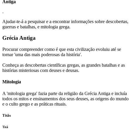
Antiga
.
Ajudar-te-á a pesquisar e a encontrar informações sobre descobertas,
guerras e batalhas, e mitologia grega.
Grécia Antiga
Procurar compreender como é que esta civilização evoluiu até se
tornar 'uma das mais poderosas da história'.
Conheça as descobertas científicas gregas, as grandes batalhas e as
histórias misteriosas com deuses e deusas.
Mitologia
A 'mitologia grega' fazia parte da religião da Grécia Antiga e incluía
todos os mitos e ensinamentos dos seus deuses, as origens do mundo
e o culto grego e as práticas rituais.
Titãs
Titã