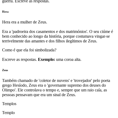
guerra. Escreve as respostas.
Hera
Hera era a mulher de Zeus.
Era a 'padroeira dos casamentos e dos matrimónios'. O seu ciúme é
bem conhecido ao longo da história, porque costumava vingar-se
terrivelmente das amantes e dos filhos ilegítimos de Zeus.
Como é que ela foi simbolizada?
Escreve as respostas.
Exemplo:
uma coroa alta.
Zeus
Também chamado de 'coletor de nuvens' e 'trovejador' pelo poeta
grego Hesíodo, Zeus era o 'governante supremo dos deuses do
Olimpo'. Ele controlava o tempo e, sempre que um raio caía, as
pessoas pensavam que era um sinal de Zeus.
Templos
Templo