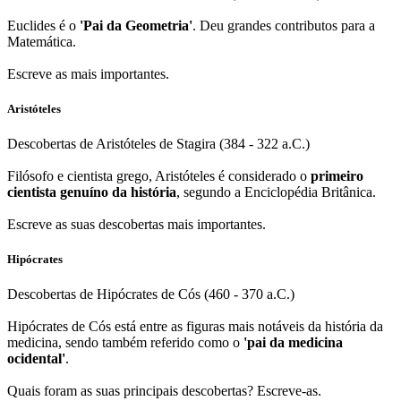
Euclides é o
'Pai da Geometria'
. Deu grandes contributos para a
Matemática.
Escreve as mais importantes.
Aristóteles
Descobertas de Aristóteles de Stagira (384 - 322 a.C.)
Filósofo e cientista grego, Aristóteles é considerado o
primeiro
cientista genuíno da história
, segundo a Enciclopédia Britânica.
Escreve as suas descobertas mais importantes.
Hipócrates
Descobertas de Hipócrates de Cós (460 - 370 a.C.)
Hipócrates de Cós está entre as figuras mais notáveis da história da
medicina, sendo também referido como o
'pai da medicina
ocidental'
.
Quais foram as suas principais descobertas? Escreve-as.