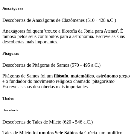
Anaxágoras
Descobertas de Anaxágoras de Clazómenes (510 - 428 a.C.)
Anaxágoras foi quem 'trouxe a filosofia da Jónia para Atenas'. É
famoso pelos seus contributos para a astronomia. Escreve as suas
descobertas mais importantes.
Pitágoras
Descobertas de Pitágoras de Samos (570 - 495 a.C.)
Pitágoras de Samos foi um
filósofo
,
matemático
,
astrónomo
grego
e o fundador do movimento religioso chamado 'pitagorismo'.
Escreve as suas descobertas mais importantes.
Thales
Descoberta
Descobertas de Tales de Mileto (620 - 546 a.C.)
Tales de Mileto foi
um dos Sete Sábios
da Grécia, um prolífico