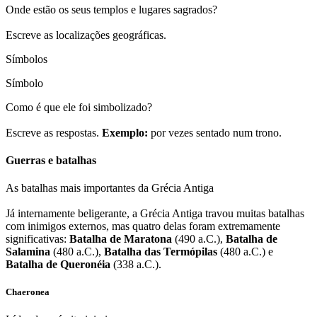
Onde estão os seus templos e lugares sagrados?
Escreve as localizações geográficas.
Símbolos
Símbolo
Como é que ele foi simbolizado?
Escreve as respostas.
Exemplo:
por vezes sentado num trono.
Guerras e batalhas
As batalhas mais importantes da Grécia Antiga
Já internamente beligerante, a Grécia Antiga travou muitas batalhas
com inimigos externos, mas quatro delas foram extremamente
significativas:
Batalha de Maratona
(490 a.C.),
Batalha de
Salamina
(480 a.C.),
Batalha das Termópilas
(480 a.C.) e
Batalha de Queronéia
(338 a.C.).
Chaeronea