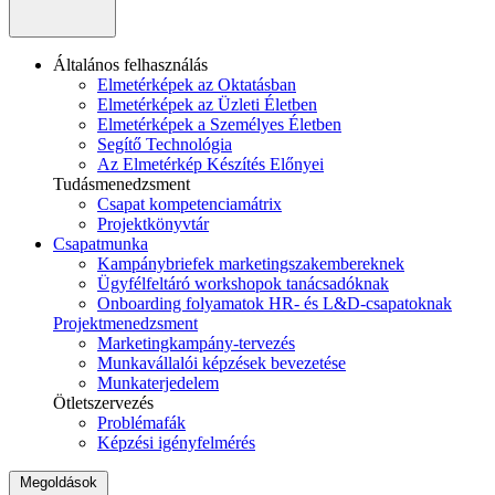
Általános felhasználás
Elmetérképek az Oktatásban
Elmetérképek az Üzleti Életben
Elmetérképek a Személyes Életben
Segítő Technológia
Az Elmetérkép Készítés Előnyei
Tudásmenedzsment
Csapat kompetenciamátrix
Projektkönyvtár
Csapatmunka
Kampánybriefek marketingszakembereknek
Ügyfélfeltáró workshopok tanácsadóknak
Onboarding folyamatok HR- és L&D-csapatoknak
Projektmenedzsment
Marketingkampány-tervezés
Munkavállalói képzések bevezetése
Munkaterjedelem
Ötletszervezés
Problémafák
Képzési igényfelmérés
Megoldások