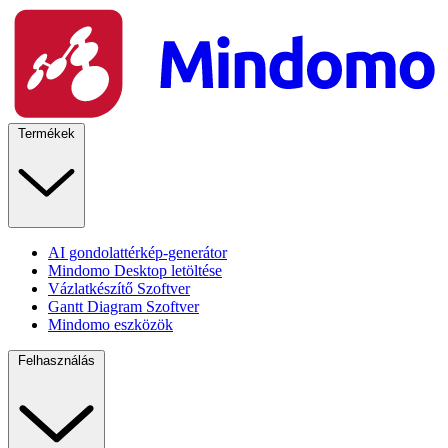
Termékek
AI gondolattérkép-generátor
Mindomo Desktop letöltése
Vázlatkészítő Szoftver
Gantt Diagram Szoftver
Mindomo eszközök
Felhasználás