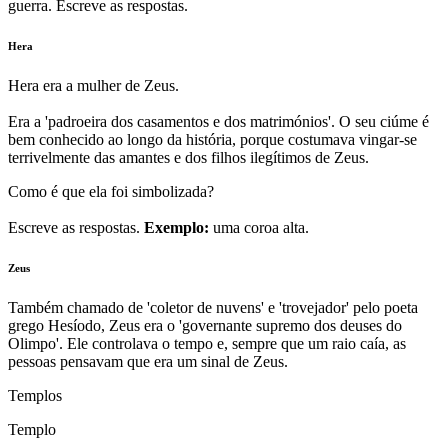
guerra. Escreve as respostas.
Hera
Hera era a mulher de Zeus.
Era a 'padroeira dos casamentos e dos matrimónios'. O seu ciúme é
bem conhecido ao longo da história, porque costumava vingar-se
terrivelmente das amantes e dos filhos ilegítimos de Zeus.
Como é que ela foi simbolizada?
Escreve as respostas.
Exemplo:
uma coroa alta.
Zeus
Também chamado de 'coletor de nuvens' e 'trovejador' pelo poeta
grego Hesíodo, Zeus era o 'governante supremo dos deuses do
Olimpo'. Ele controlava o tempo e, sempre que um raio caía, as
pessoas pensavam que era um sinal de Zeus.
Templos
Templo