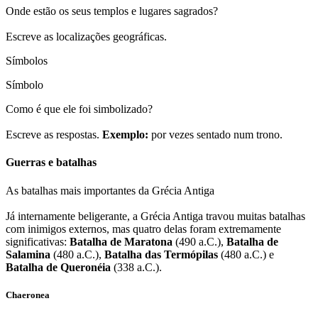
Onde estão os seus templos e lugares sagrados?
Escreve as localizações geográficas.
Símbolos
Símbolo
Como é que ele foi simbolizado?
Escreve as respostas.
Exemplo:
por vezes sentado num trono.
Guerras e batalhas
As batalhas mais importantes da Grécia Antiga
Já internamente beligerante, a Grécia Antiga travou muitas batalhas
com inimigos externos, mas quatro delas foram extremamente
significativas:
Batalha de Maratona
(490 a.C.),
Batalha de
Salamina
(480 a.C.),
Batalha das Termópilas
(480 a.C.) e
Batalha de Queronéia
(338 a.C.).
Chaeronea