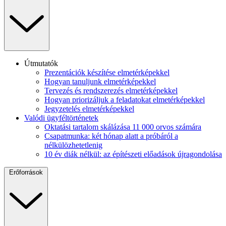
Útmutatók
Prezentációk készítése elmetérképekkel
Hogyan tanuljunk elmetérképekkel
Tervezés és rendszerezés elmetérképekkel
Hogyan priorizáljuk a feladatokat elmetérképekkel
Jegyzetelés elmetérképekkel
Valódi ügyféltörténetek
Oktatási tartalom skálázása 11 000 orvos számára
Csapatmunka: két hónap alatt a próbáról a
nélkülözhetetlenig
10 év diák nélkül: az építészeti előadások újragondolása
Erőforrások