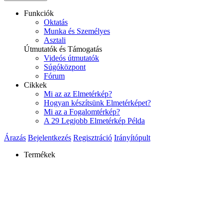
Funkciók
Oktatás
Munka és Személyes
Asztali
Útmutatók és Támogatás
Videós útmutatók
Súgóközpont
Fórum
Cikkek
Mi az az Elmetérkép?
Hogyan készítsünk Elmetérképet?
Mi az a Fogalomtérkép?
A 29 Legjobb Elmetérkép Példa
Árazás
Bejelentkezés
Regisztráció
Irányítópult
Termékek