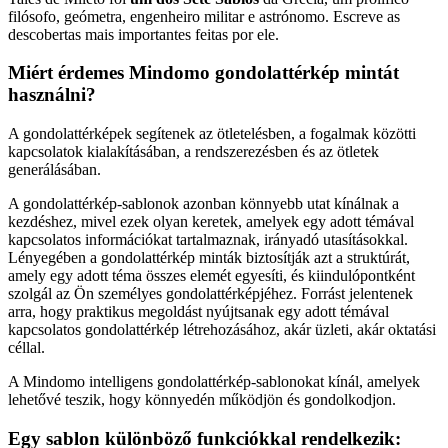
filósofo, geómetra, engenheiro militar e astrónomo. Escreve as
descobertas mais importantes feitas por ele.
Miért érdemes Mindomo gondolattérkép mintát
használni?
A gondolattérképek segítenek az ötletelésben, a fogalmak közötti
kapcsolatok kialakításában, a rendszerezésben és az ötletek
generálásában.
A gondolattérkép-sablonok azonban könnyebb utat kínálnak a
kezdéshez, mivel ezek olyan keretek, amelyek egy adott témával
kapcsolatos információkat tartalmaznak, irányadó utasításokkal.
Lényegében a gondolattérkép minták biztosítják azt a struktúrát,
amely egy adott téma összes elemét egyesíti, és kiindulópontként
szolgál az Ön személyes gondolattérképjéhez. Forrást jelentenek
arra, hogy praktikus megoldást nyújtsanak egy adott témával
kapcsolatos gondolattérkép létrehozásához, akár üzleti, akár oktatási
céllal.
A Mindomo intelligens gondolattérkép-sablonokat kínál, amelyek
lehetővé teszik, hogy könnyedén működjön és gondolkodjon.
Egy sablon különböző funkciókkal rendelkezik: