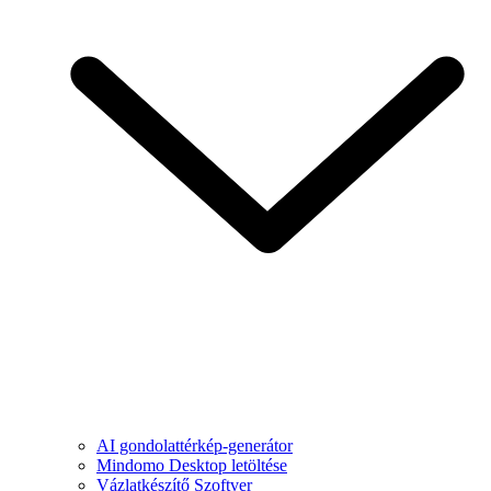
AI gondolattérkép-generátor
Mindomo Desktop letöltése
Vázlatkészítő Szoftver