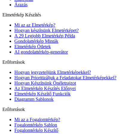
Árazás
Elmetérkép Készítés
Mi az az Elmetérkép?
Hogyan készítsünk Elmetérképet?
A 29 Legjobb Elmetérkép Példa
Gondolattérkép Minták
Elmetérkép Ötletek
AI gondolattérkép-generátor
Erőforrások
Hogyan jegyzeteljünk Elmetérképekkel?
Hogyan Prioritizáljuk a Feladatokat Elmetérképekkel?
Hogyan Készítsünk Önéletrajzot
Az Elmetérkép Készítés Előnyei
Elmetérkép Készítő Funkciók
Diagramm Sablonok
Erőforrások
Mi az a Fogalomtérkép?
Fogalomtérkép Sablon
Fogalomtérkép Készítő