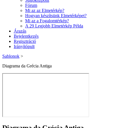
Súgóközpont
Fórum
Mi az az Elmetérkép?
Hogyan készítsünk Elmetérképet?
Mi az a Fogalomtérkép?
A 29 Legjobb Elmetérkép Példa
Árazás
Bejelentkezés
Regisztráció
Irányítópult
Sablonok
>
Diagrama da Grécia Antiga
Diagrama da Grécia Antiga