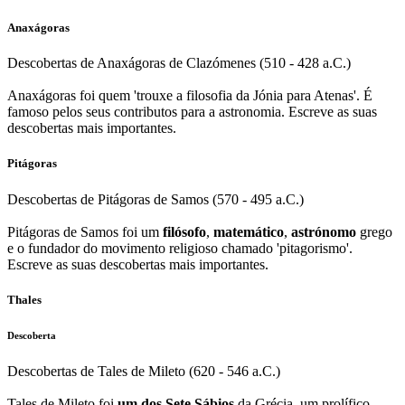
Anaxágoras
Descobertas de Anaxágoras de Clazómenes (510 - 428 a.C.)
Anaxágoras foi quem 'trouxe a filosofia da Jónia para Atenas'. É
famoso pelos seus contributos para a astronomia. Escreve as suas
descobertas mais importantes.
Pitágoras
Descobertas de Pitágoras de Samos (570 - 495 a.C.)
Pitágoras de Samos foi um
filósofo
,
matemático
,
astrónomo
grego
e o fundador do movimento religioso chamado 'pitagorismo'.
Escreve as suas descobertas mais importantes.
Thales
Descoberta
Descobertas de Tales de Mileto (620 - 546 a.C.)
Tales de Mileto foi
um dos Sete Sábios
da Grécia, um prolífico