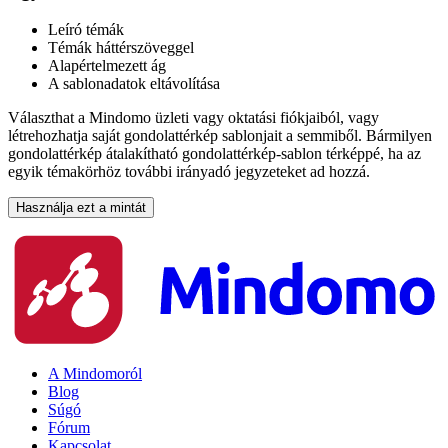
Leíró témák
Témák háttérszöveggel
Alapértelmezett ág
A sablonadatok eltávolítása
Választhat a Mindomo üzleti vagy oktatási fiókjaiból, vagy
létrehozhatja saját gondolattérkép sablonjait a semmiből. Bármilyen
gondolattérkép átalakítható gondolattérkép-sablon térképpé, ha az
egyik témakörhöz további irányadó jegyzeteket ad hozzá.
Használja ezt a mintát
A Mindomoról
Blog
Súgó
Fórum
Kapcsolat