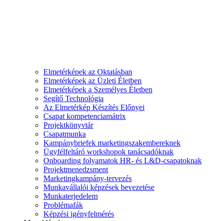
Elmetérképek az Oktatásban
Elmetérképek az Üzleti Életben
Elmetérképek a Személyes Életben
Segítő Technológia
Az Elmetérkép Készítés Előnyei
Csapat kompetenciamátrix
Projektkönyvtár
Csapatmunka
Kampánybriefek marketingszakembereknek
Ügyfélfeltáró workshopok tanácsadóknak
Onboarding folyamatok HR- és L&D-csapatoknak
Projektmenedzsment
Marketingkampány-tervezés
Munkavállalói képzések bevezetése
Munkaterjedelem
Problémafák
Képzési igényfelmérés