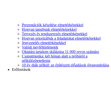
Prezentációk készítése elmetérképekkel
Hogyan tanuljunk elmetérképekkel
Tervezés és rendszerezés elmetérképekkel
Hogyan priorizáljuk a feladatokat elmetérképekkel
Jegyzetelés elmetérképekkel
Valódi ügyféltörténetek
Oktatási tartalom skálázása 11 000 orvos számára
Csapatmunka: két hónap alatt a próbáról a
nélkülözhetetlenig
10 év diák nélkül: az építészeti előadások újragondolása
Erőforrások