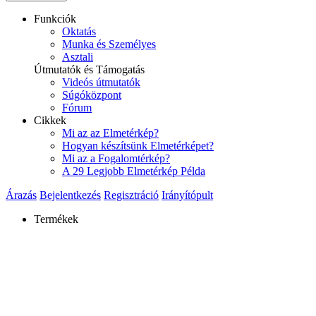
Funkciók
Oktatás
Munka és Személyes
Asztali
Útmutatók és Támogatás
Videós útmutatók
Súgóközpont
Fórum
Cikkek
Mi az az Elmetérkép?
Hogyan készítsünk Elmetérképet?
Mi az a Fogalomtérkép?
A 29 Legjobb Elmetérkép Példa
Árazás
Bejelentkezés
Regisztráció
Irányítópult
Termékek