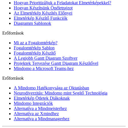
Hogyan Prioritizáljuk a Feladatokat Elmetérképekkel?
Hogyan Készítsünk Önéletrajzot
Az Elmetérkép Készítés Előnyei
Elmetérkép Készítő Funkciók
Diagramm Sablonok
Erőforrások
Mi az a Fogalomtérkép?
Fogalomtérkép Sablon
Fogalomtérkép Készítő
A Legjobb Gantt Diagram Szoftver
Projektek Tervezése Gantt Diagram Készítővel
Mindomo a Microsoft Teams-hez
Erőforrások
A Mindomo Hatékonysága az Oktatásban
Neurodiverzitás: Mindomo mint Segítő Technológia
Elmetérkép Ötletek Diákoknak
Mindomo Integrációk
Alternatíva a Mindmeisterhez
Alternatíva az Xmindhez
Alternatíva a Mindmanagerhez