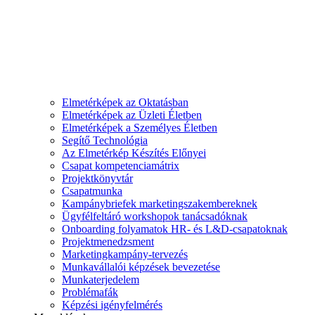
Elmetérképek az Oktatásban
Elmetérképek az Üzleti Életben
Elmetérképek a Személyes Életben
Segítő Technológia
Az Elmetérkép Készítés Előnyei
Csapat kompetenciamátrix
Projektkönyvtár
Csapatmunka
Kampánybriefek marketingszakembereknek
Ügyfélfeltáró workshopok tanácsadóknak
Onboarding folyamatok HR- és L&D-csapatoknak
Projektmenedzsment
Marketingkampány-tervezés
Munkavállalói képzések bevezetése
Munkaterjedelem
Problémafák
Képzési igényfelmérés