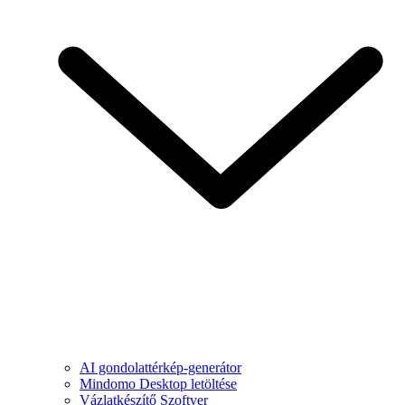
AI gondolattérkép-generátor
Mindomo Desktop letöltése
Vázlatkészítő Szoftver