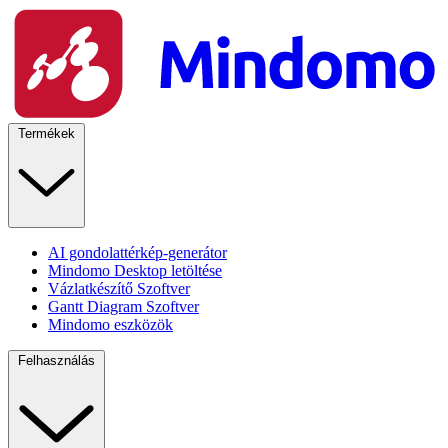
Termékek
AI gondolattérkép-generátor
Mindomo Desktop letöltése
Vázlatkészítő Szoftver
Gantt Diagram Szoftver
Mindomo eszközök
Felhasználás