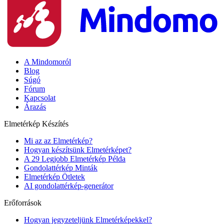
A Mindomoról
Blog
Súgó
Fórum
Kapcsolat
Árazás
Elmetérkép Készítés
Mi az az Elmetérkép?
Hogyan készítsünk Elmetérképet?
A 29 Legjobb Elmetérkép Példa
Gondolattérkép Minták
Elmetérkép Ötletek
AI gondolattérkép-generátor
Erőforrások
Hogyan jegyzeteljünk Elmetérképekkel?