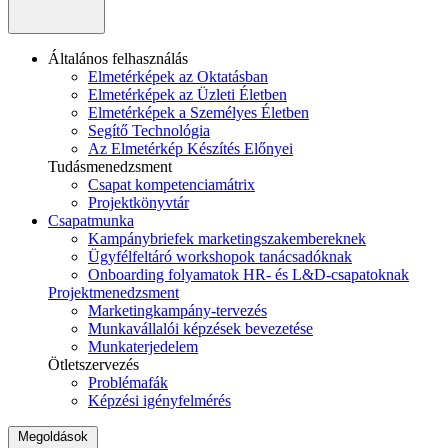
Általános felhasználás
Elmetérképek az Oktatásban
Elmetérképek az Üzleti Életben
Elmetérképek a Személyes Életben
Segítő Technológia
Az Elmetérkép Készítés Előnyei
Tudásmenedzsment
Csapat kompetenciamátrix
Projektkönyvtár
Csapatmunka
Kampánybriefek marketingszakembereknek
Ügyfélfeltáró workshopok tanácsadóknak
Onboarding folyamatok HR- és L&D-csapatoknak
Projektmenedzsment
Marketingkampány-tervezés
Munkavállalói képzések bevezetése
Munkaterjedelem
Ötletszervezés
Problémafák
Képzési igényfelmérés
Megoldások