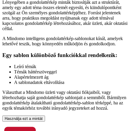
Lényegében a gondolattérkép minták biztosítják azt a struktúrát,
amely egy adott téma összes elemét egyesíti, és kiindulópontként
szolgál az Ön személyes gondolattérképjéhez. Forrást jelentenek
arra, hogy praktikus megoldást nyújtsanak egy adott témával
kapcsolatos gondolattérkép létrehozásához, akár üzleti, akár oktatási
céllal.
A Mindomo intelligens gondolattérkép-sablonokat kínál, amelyek
lehetővé teszik, hogy könnyedén működjön és gondolkodjon.
Egy sablon különböző funkciókkal rendelkezik:
Leíró témák
Témák háttérszöveggel
Alapértelmezett ág
A sablonadatok eltávolítása
Választhat a Mindomo üzleti vagy oktatási fiókjaiból, vagy
létrehozhatja saját gondolattérkép sablonjait a semmiből. Bármilyen
gondolattérkép átalakítható gondolattérkép-sablon térképpé, ha az
egyik témakörhöz további irányadó jegyzeteket ad hozzá.
Használja ezt a mintát