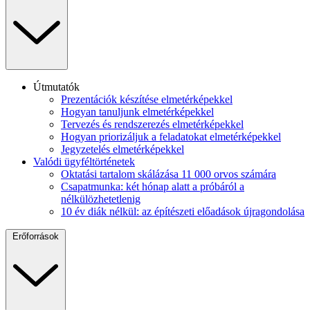
Útmutatók
Prezentációk készítése elmetérképekkel
Hogyan tanuljunk elmetérképekkel
Tervezés és rendszerezés elmetérképekkel
Hogyan priorizáljuk a feladatokat elmetérképekkel
Jegyzetelés elmetérképekkel
Valódi ügyféltörténetek
Oktatási tartalom skálázása 11 000 orvos számára
Csapatmunka: két hónap alatt a próbáról a
nélkülözhetetlenig
10 év diák nélkül: az építészeti előadások újragondolása
Erőforrások