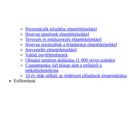
Prezentációk készítése elmetérképekkel
Hogyan tanuljunk elmetérképekkel
Tervezés és rendszerezés elmetérképekkel
Hogyan priorizáljuk a feladatokat elmetérképekkel
Jegyzetelés elmetérképekkel
Valódi ügyféltörténetek
Oktatási tartalom skálázása 11 000 orvos számára
Csapatmunka: két hónap alatt a próbáról a
nélkülözhetetlenig
10 év diák nélkül: az építészeti előadások újragondolása
Erőforrások