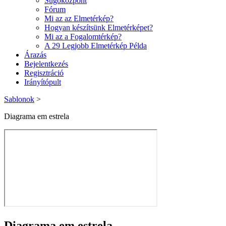
Súgóközpont
Fórum
Mi az az Elmetérkép?
Hogyan készítsünk Elmetérképet?
Mi az a Fogalomtérkép?
A 29 Legjobb Elmetérkép Példa
Árazás
Bejelentkezés
Regisztráció
Irányítópult
Sablonok
>
Diagrama em estrela
Diagrama em estrela