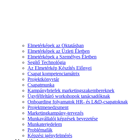
Elmetérképek az Oktatásban
Elmetérképek az Üzleti Életben
Elmetérképek a Személyes Életben
Segítő Technológia
Az Elmetérkép Készítés Előnyei
Csapat kompetenciamátrix
Projektkönyvtár
Csapatmunka
Kampánybriefek marketingszakembereknek
Ügyfélfeltáró workshopok tanácsadóknak
Onboarding folyamatok HR- és L&D-csapatoknak
Projektmenedzsment
Marketingkampány-tervezés
Munkavállalói képzések bevezetése
Munkaterjedelem
Problémafák
Képzési igényfelmérés