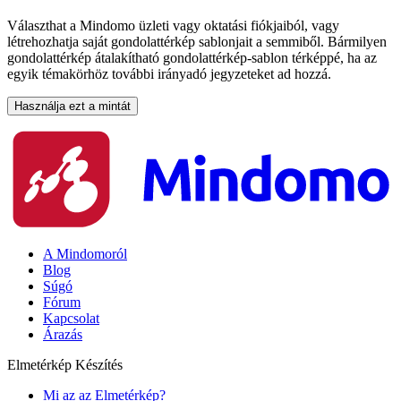
Választhat a Mindomo üzleti vagy oktatási fiókjaiból, vagy
létrehozhatja saját gondolattérkép sablonjait a semmiből. Bármilyen
gondolattérkép átalakítható gondolattérkép-sablon térképpé, ha az
egyik témakörhöz további irányadó jegyzeteket ad hozzá.
Használja ezt a mintát
A Mindomoról
Blog
Súgó
Fórum
Kapcsolat
Árazás
Elmetérkép Készítés
Mi az az Elmetérkép?