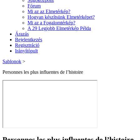
Súgóközpont
Fórum
Mi az az Elmetérkép?
Hogyan készítsünk Elmetérképet?
Mi az a Fogalomtérkép?
A 29 Legjobb Elmetérkép Példa
Árazás
Bejelentkezés
Regisztráció
Irányítópult
Sablonok
>
Personnes les plus influentes de l’histoire
Personnes les plus influentes de l’histoire