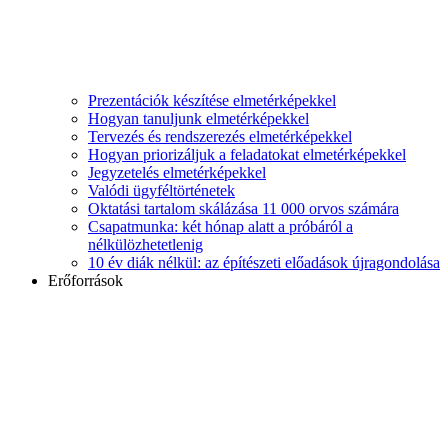
Prezentációk készítése elmetérképekkel
Hogyan tanuljunk elmetérképekkel
Tervezés és rendszerezés elmetérképekkel
Hogyan priorizáljuk a feladatokat elmetérképekkel
Jegyzetelés elmetérképekkel
Valódi ügyféltörténetek
Oktatási tartalom skálázása 11 000 orvos számára
Csapatmunka: két hónap alatt a próbáról a
nélkülözhetetlenig
10 év diák nélkül: az építészeti előadások újragondolása
Erőforrások