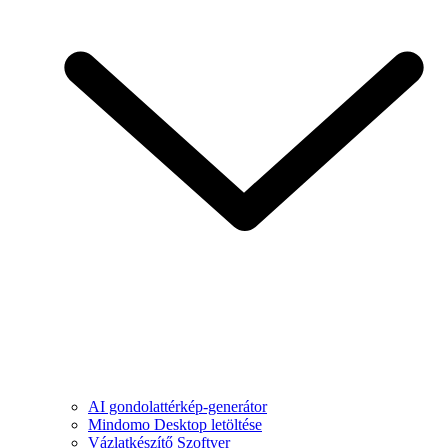
AI gondolattérkép-generátor
Mindomo Desktop letöltése
Vázlatkészítő Szoftver