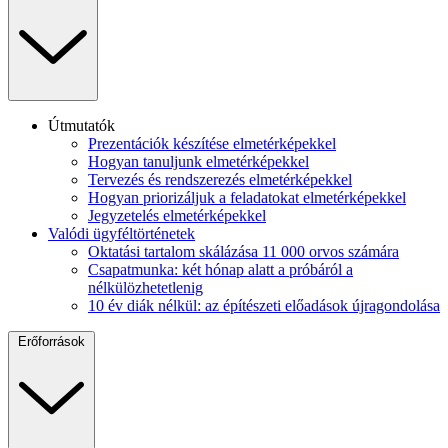
Útmutatók
Prezentációk készítése elmetérképekkel
Hogyan tanuljunk elmetérképekkel
Tervezés és rendszerezés elmetérképekkel
Hogyan priorizáljuk a feladatokat elmetérképekkel
Jegyzetelés elmetérképekkel
Valódi ügyféltörténetek
Oktatási tartalom skálázása 11 000 orvos számára
Csapatmunka: két hónap alatt a próbáról a
nélkülözhetetlenig
10 év diák nélkül: az építészeti előadások újragondolása
Erőforrások