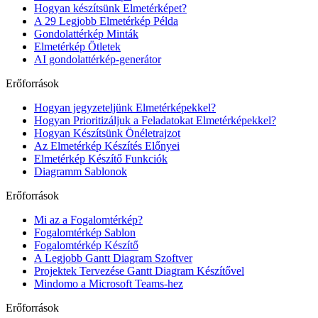
Hogyan készítsünk Elmetérképet?
A 29 Legjobb Elmetérkép Példa
Gondolattérkép Minták
Elmetérkép Ötletek
AI gondolattérkép-generátor
Erőforrások
Hogyan jegyzeteljünk Elmetérképekkel?
Hogyan Prioritizáljuk a Feladatokat Elmetérképekkel?
Hogyan Készítsünk Önéletrajzot
Az Elmetérkép Készítés Előnyei
Elmetérkép Készítő Funkciók
Diagramm Sablonok
Erőforrások
Mi az a Fogalomtérkép?
Fogalomtérkép Sablon
Fogalomtérkép Készítő
A Legjobb Gantt Diagram Szoftver
Projektek Tervezése Gantt Diagram Készítővel
Mindomo a Microsoft Teams-hez
Erőforrások