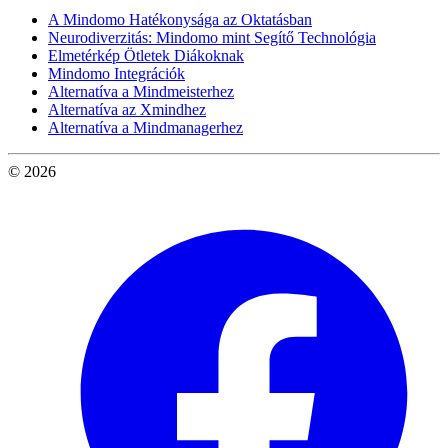
A Mindomo Hatékonysága az Oktatásban
Neurodiverzitás: Mindomo mint Segítő Technológia
Elmetérkép Ötletek Diákoknak
Mindomo Integrációk
Alternatíva a Mindmeisterhez
Alternatíva az Xmindhez
Alternatíva a Mindmanagerhez
© 2026