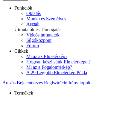
Funkciók
Oktatás
Munka és Személyes
Asztali
Útmutatók és Támogatás
Videós útmutatók
Súgóközpont
Fórum
Cikkek
Mi az az Elmetérkép?
Hogyan készítsünk Elmetérképet?
Mi az a Fogalomtérkép?
A 29 Legjobb Elmetérkép Példa
Árazás
Bejelentkezés
Regisztráció
Irányítópult
Termékek