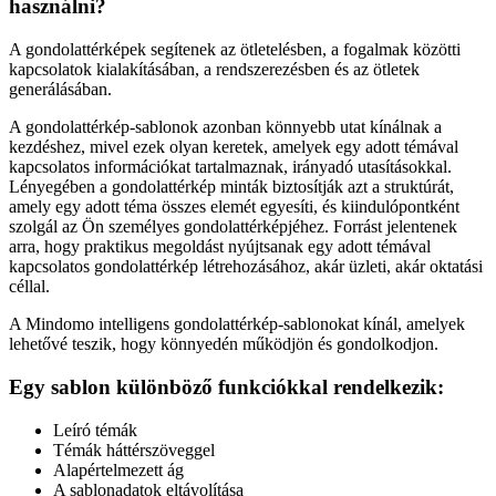
használni?
A gondolattérképek segítenek az ötletelésben, a fogalmak közötti
kapcsolatok kialakításában, a rendszerezésben és az ötletek
generálásában.
A gondolattérkép-sablonok azonban könnyebb utat kínálnak a
kezdéshez, mivel ezek olyan keretek, amelyek egy adott témával
kapcsolatos információkat tartalmaznak, irányadó utasításokkal.
Lényegében a gondolattérkép minták biztosítják azt a struktúrát,
amely egy adott téma összes elemét egyesíti, és kiindulópontként
szolgál az Ön személyes gondolattérképjéhez. Forrást jelentenek
arra, hogy praktikus megoldást nyújtsanak egy adott témával
kapcsolatos gondolattérkép létrehozásához, akár üzleti, akár oktatási
céllal.
A Mindomo intelligens gondolattérkép-sablonokat kínál, amelyek
lehetővé teszik, hogy könnyedén működjön és gondolkodjon.
Egy sablon különböző funkciókkal rendelkezik:
Leíró témák
Témák háttérszöveggel
Alapértelmezett ág
A sablonadatok eltávolítása