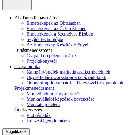
Általános felhasználás
Elmetérképek az Oktatásban
Elmetérképek az Üzleti Életben
Elmetérképek a Személyes Életben
Segítő Technológia
Az Elmetérkép Készítés Előnyei
Tudásmenedzsment
Csapat kompetenciamátrix
Projektkönyvtár
Csapatmunka
Kampánybriefek marketingszakembereknek
Ügyfélfeltáró workshopok tanácsadóknak
Onboarding folyamatok HR- és L&D-csapatoknak
Projektmenedzsment
Marketingkampány-tervezés
Munkavállalói képzések bevezetése
Munkaterjedelem
Ötletszervezés
Problémafák
Képzési igényfelmérés
Megoldások