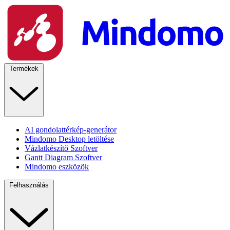
Termékek
AI gondolattérkép-generátor
Mindomo Desktop letöltése
Vázlatkészítő Szoftver
Gantt Diagram Szoftver
Mindomo eszközök
Felhasználás