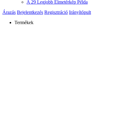
A 29 Legjobb Elmetérkép Példa
Árazás
Bejelentkezés
Regisztráció
Irányítópult
Termékek