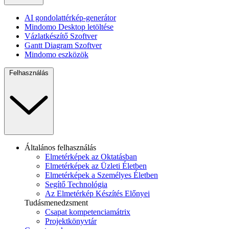
AI gondolattérkép-generátor
Mindomo Desktop letöltése
Vázlatkészítő Szoftver
Gantt Diagram Szoftver
Mindomo eszközök
Felhasználás
Általános felhasználás
Elmetérképek az Oktatásban
Elmetérképek az Üzleti Életben
Elmetérképek a Személyes Életben
Segítő Technológia
Az Elmetérkép Készítés Előnyei
Tudásmenedzsment
Csapat kompetenciamátrix
Projektkönyvtár