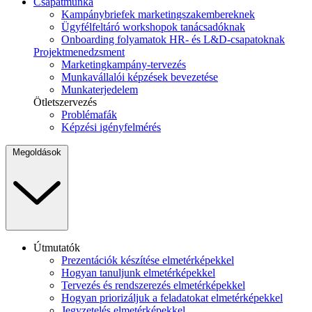
Csapatmunka
Kampánybriefek marketingszakembereknek
Ügyfélfeltáró workshopok tanácsadóknak
Onboarding folyamatok HR- és L&D-csapatoknak
Projektmenedzsment
Marketingkampány-tervezés
Munkavállalói képzések bevezetése
Munkaterjedelem
Ötletszervezés
Problémafák
Képzési igényfelmérés
Megoldások
Útmutatók
Prezentációk készítése elmetérképekkel
Hogyan tanuljunk elmetérképekkel
Tervezés és rendszerezés elmetérképekkel
Hogyan priorizáljuk a feladatokat elmetérképekkel
Jegyzetelés elmetérképekkel