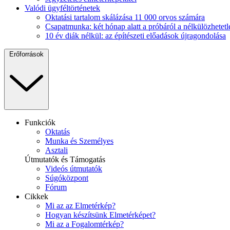
Valódi ügyféltörténetek
Oktatási tartalom skálázása 11 000 orvos számára
Csapatmunka: két hónap alatt a próbáról a nélkülözhetetl
10 év diák nélkül: az építészeti előadások újragondolása
Erőforrások
Funkciók
Oktatás
Munka és Személyes
Asztali
Útmutatók és Támogatás
Videós útmutatók
Súgóközpont
Fórum
Cikkek
Mi az az Elmetérkép?
Hogyan készítsünk Elmetérképet?
Mi az a Fogalomtérkép?